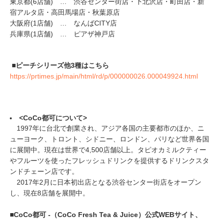
東京都(6店舗) … 渋谷センター街店・下北沢店・町田店・新
宿アルタ店・高田馬場店・秋葉原店
大阪府(1店舗) … なんばCITY店
兵庫県(1店舗) … ピアザ神戸店
■ピーチシリーズ他3種はこちら
https://prtimes.jp/main/html/rd/p/000000026.000049924.html
<CoCo都可について>
1997年に台北で創業され、アジア各国の主要都市のほか、ニ
ューヨーク、トロント、シドニー、ロンドン、パリなど世界各国
に展開中。現在は世界で4,500店舗以上。タピオカミルクティー
やフルーツを使ったフレッシュドリンクを提供するドリンクスタ
ンドチェーン店です。
2017年2月に日本初出店となる渋谷センター街店をオープン
し、現在8店舗を展開中。
■CoCo都可 -（CoCo Fresh Tea & Juice）公式WEBサイト、