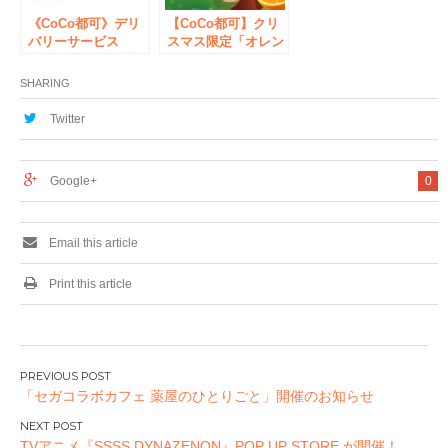
《CoCo都可》デリ
【CoCo都可】クリ
バリーサービス
スマス限定「オレン
「Uber Eats」「出
ジショコラ」12月9
前館」を導入！
日より新登場！
SHARING
Twitter
Google+
0
Email this article
Print this article
投
「セガコラボカフェ 薬屋のひとりごと」開催のお知らせ
稿
ナ
TVアニメ『SSSS.DYNAZENON』POP UP STORE が開催！