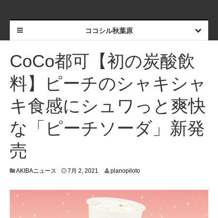
ココシル秋葉原
CoCo都可【初の炭酸飲
料】ピーチのシャキシャ
キ食感にシュワっと爽快
な「ピーチソーダ」新発
売
6
AKIBAニュース
7月 2, 2021
planopiloto
月
3
0
,
2