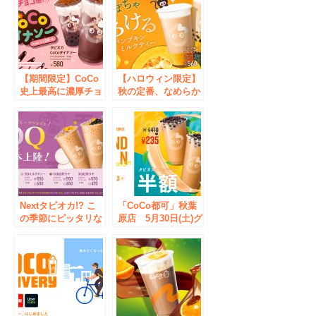
くる！
【期間限定】CoCo
【ハロウィン限定】
史上最高に濃厚チョ
秋の定番、なめらか
コレート「CoCoダ
食感のパンプキンド
イナソー」日本初上
リンクが登場！
陸
Nextタピオカ!? こ
「CoCo都可」秋葉
の季節にピッタリな
原店 5月30日(土)グ
『QQ(芋圓)シリー
ランドオープン！！
ズ』が登場！