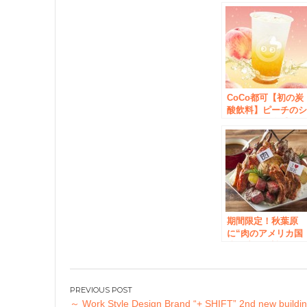
CoCo都可【初の炭
酸飲料】ピーチの
ャキシャキ食感に
ュワっと爽快な「
ーチソーダ」新発
期間限定！秋葉原
に“肉のアメリカ国
防総省”を建設！？
総重量2.9kgの「カ
レー」早食いキャ
ペーン7月1日実施
投
～ Work Style Design Brand “+ SHIFT” 2nd new buildi