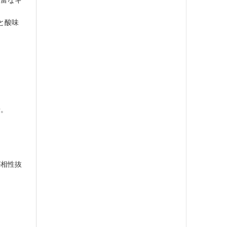
豊富なキ
と酸味
せ。
が相性抜