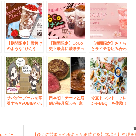
【期間限定】雪解け
【期間限定】CoCo
【期間限定】さくら
シ
のような”ひんや
史上最高に濃厚チョ
とライチを組み合わ
シ
り”なめらか新感覚
コレート「CoCoダ
せた春の新作『さく
ピ
ドリンクに新フレー
イナソー」日本初上
らライチ』が登場
売
バーが新登場！
陸
サバゲーブームを牽
日本初！テーマと店
今夏トレンド「フレ
引するASOBIBAが3
舗が毎月変わる”進
ンチBBQ」を体験！
周年！総利用者15万
化形横丁” が登場！
REALBBQ×ベルキ
人突破！期間限定！
「TOKYO UMAI
ューブ 期間限定
ン
3周年記念企画「み
YOKOCHO（東京う
「フレンチBBQ」メ
んなでサバゲーやろ
まい横丁）」、秋葉
ニューをご提供
うキャンペーン」を
原駅高架下にオープ
ng ～ “+
【多くの芸能人や著名人が絶賛する】本場四川料理を