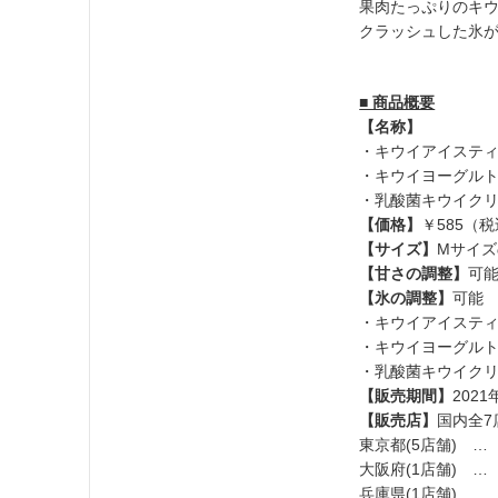
果肉たっぷりのキウ
クラッシュした氷
■ 商品概要
【名称】
・キウイアイステ
・キウイヨーグル
・乳酸菌キウイク
【価格】
￥585（
【サイズ】
Mサイズ
【甘さの調整】
可
【氷の調整】
可能
・キウイアイステ
・キウイヨーグル
・乳酸菌キウイク
【販売期間】
2021
【販売店】
国内全7店
東京都(5店舗) 
大阪府(1店舗) …
兵庫県(1店舗) 