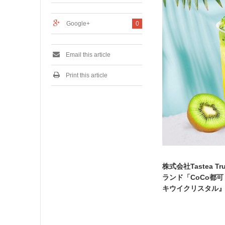
2
1
Google+
0
Email this article
Print this article
株式会社Tastea 
ランド「CoCo都
キウイクリスタル』