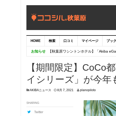
HOME
検索
口コミ
マイページ
ブッ
【重要：9月5日（火）22時】ココシル
お知らせ
【秋葉原ワシントンホテル】「Akiba eGam
「いま、困っている店舗の皆様を応援さ
【期間限定】CoCo
イシリーズ」が今年
8
AKIBAニュース
8月 7, 2021
planopiloto
月
5
SHARING
,
2
0
Twitter