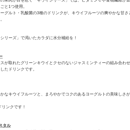
の果肉が目を惹く「キウイシリーズ」では、ビタミンＣや食物繊維が
ごと1つ使用。
ーグルト・乳酸菌の3種のドリンクが、キウイフルーツの爽やかな甘さ
す。
シリーズ」で渇いたカラダに水分補給を！
ー
ンスが取れたグリーンキウイとクセのないジャスミンティーの組み合わ
としたドリンクです。
やかなキウイフルーツと、まろやかでコクのあるヨーグルトの美味しさ
なドリンクです！
スタル