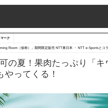
クマーク
：アカウントサービス移行のお知らせ
ing Room（仮称）」期間限定販売 NTT東日本 ・ NTT e-Sports
せていただきたい！」
都可の夏！果肉たっぷり「キ
もやってくる！