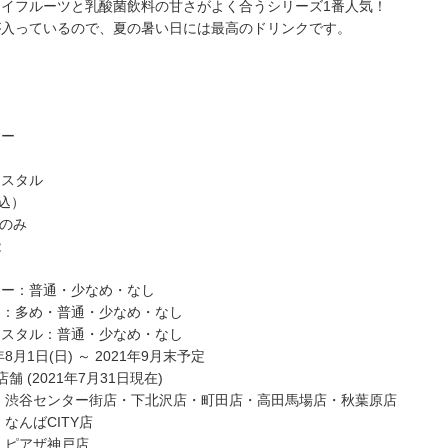
イフルーツと乳酸菌飲料の甘さがよく合うシリーズ1番人気！
が入っているので、夏の暑い日には最高のドリンクです。
ィー
ト
リスタル
税込）
のみ
能
ィー：普通・少なめ・なし
ト：多め・普通・少なめ・なし
リスタル：普通・少なめ・なし
年8月1日(日) ～ 2021年9月末予定
舗 (2021年7月31日現在)
… 渋谷センター街店・下北沢店・町田店・高田馬場店・秋葉原店
 なんばCITY店
… ピアザ神戸店