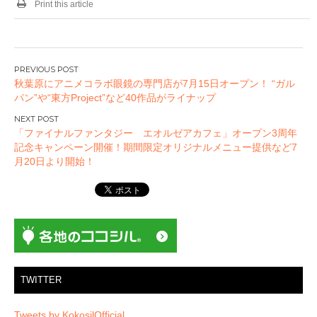
Print this article
投
秋葉原にアニメコラボ眼鏡の専門店が7月15日オープン！ “ガル
稿
パン”や“東方Project”など40作品がライナップ
ナ
ビ
「ファイナルファンタジー エオルゼアカフェ」オープン3周年
ゲ
記念キャンペーン開催！期間限定オリジナルメニュー提供など7
ー
月20日より開始！
シ
ョ
ン
TWITTER
Tweets by KokosilOfficial