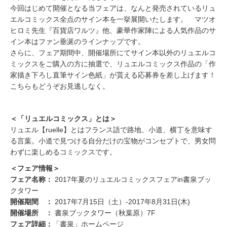
今回はじめて開催となる当フェアは、なんと発売されているリュ
エルコミックス全点のサイン本を一挙展開いたします。 マツオ
ヒロミ先生『百貨店ワルツ』他、豪華作家陣による人気作品のサ
イン本はファン垂涎のラインナップです。
さらに、フェア期間中、開催場所にてサイン本以外のリュエルコ
ミックスをご購入の方に抽選で、リュエルコミックス作品の「作
家描き下ろし直筆サイン色紙」が貰える応募券を差し上げます！
こちらもどうぞお見逃しなく。
＜「リュエルコミックス」とは＞
リュエル【ruelle】とはフランス語で路地、小道、横丁を意味す
る言葉。小道で見つける自分だけの宝物がコンセプトで、男女問
わずに楽しめるコミックスです。
＜フェア情報＞
フェア名称：
2017年夏のリュエルコミックスフェアin書泉ブッ
クタワー
開催期間 ：
2017年7月15日（土）‐2017年8月31日(木)
開催場所 ：
書泉ブックタワー（秋葉原）7F
フェア詳細：
「書泉」ホームページ