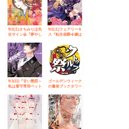
9/2(土)さちみりほ先
9/2(土)フェアリーキ
生サイン会『夢やし
ス『転生侯爵令嬢は
きへようこそ～帝都
S系教師に恋をす
編～参』発売を記念
る。1』発売記念
して開催◆
月神サキ先生＆林マ
秋葉原・書泉ブック
キ先生 Wサイン会◆
タワー サイン会開
書泉ブックタワー
催を記念して、「直
イベントの参加券
筆サイン入りPOP」
は、7/29(土)より書
の抽選プレゼントな
泉ブックタワー店頭
ど、特典盛り沢山の
9/3(日)『甘い懲罰～
にて配布開始
ゴールデンウィーク
フェアも実施。
私は看守専用ペット
の書泉ブックタワー
2』発売記念 いづみ
は「クトゥルフ神
翔先生サイン会◆秋
話」尽くし！
葉原・書泉ブックタ
5/3（水・
ワー いづみ翔先生
祝）-5/7（日）＜ク
のサイン会は今回が
トゥルフ神話祭 in
初めての開催となり
書泉ブックタワー＞
ます。