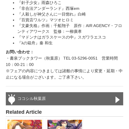
『針子少女』雨森ひろこ
『非合法アンダーランド』西塚em
『人殺しが神父さんに一目惚れ』白崎
『百貨店ワルツ』マツオヒロミ
『文豪失格』作画：千船翔子 原作：AIR AGENCY・フロ
ンティアワークス 監修：一柳廣孝
『マドンナはガラスケースの中』スガワラエスコ
『λの箱舟』秦 和生
お問い合わせ：
・書泉ブックタワー（秋葉原） TEL 03-5296-0051 営業時間
10：00‐21：00
※フェアの内容につきましては諸般の事情により変更・延期・中
止になる場合がございます。ご了承下さい。
ココシル秋葉原
Related Article