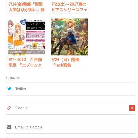
7/14(金)開催『製造
7/22(土)～2017夏の
人間は頭が固い』発
ピアスシリーズフェ
売記念 上遠野浩平
アin書泉ブックタワ
先生 サイン会 | 秋葉
ー◆書泉ブックタワ
原・書泉ブックタワ
ー わたなべあじあ
ー
先生他、人気のBL
作家サイン本の販売
と直筆サイン色紙の
抽選プレゼント企画
を実施。
8/7～8/13 百合部
9/24（日）開催
限定 『エプロンと
『lack画集
加瀬さん。』発売記
Palette』発売記念
念 ひらり、ミュー
lack先生サイン会◆
SHARING
ジアム◆書泉ブック
書泉ブックタワー
タワー
Twitter
Google+
0
Email this article