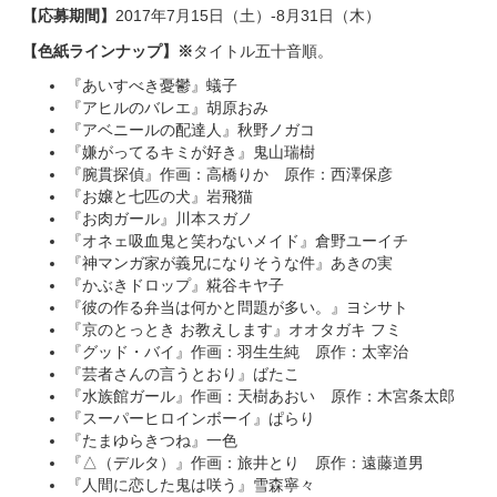
【応募期間】
2017年7月15日（土）‐8月31日（木）
【色紙ラインナップ】※
タイトル五十音順。
『あいすべき憂鬱』蟻子
『アヒルのバレエ』胡原おみ
『アベニールの配達人』秋野ノガコ
『嫌がってるキミが好き』鬼山瑞樹
『腕貫探偵』作画：高橋りか 原作：西澤保彦
『お嬢と七匹の犬』岩飛猫
『お肉ガール』川本スガノ
『オネェ吸血鬼と笑わないメイド』倉野ユーイチ
『神マンガ家が義兄になりそうな件』あきの実
『かぶきドロップ』糀谷キヤ子
『彼の作る弁当は何かと問題が多い。』ヨシサト
『京のとっとき お教えします』オオタガキ フミ
『グッド・バイ』作画：羽生生純 原作：太宰治
『芸者さんの言うとおり』ばたこ
『水族館ガール』作画：天樹あおい 原作：木宮条太郎
『スーパーヒロインボーイ』ぱらり
『たまゆらきつね』一色
『△（デルタ）』作画：旅井とり 原作：遠藤道男
『人間に恋した鬼は咲う』雪森寧々