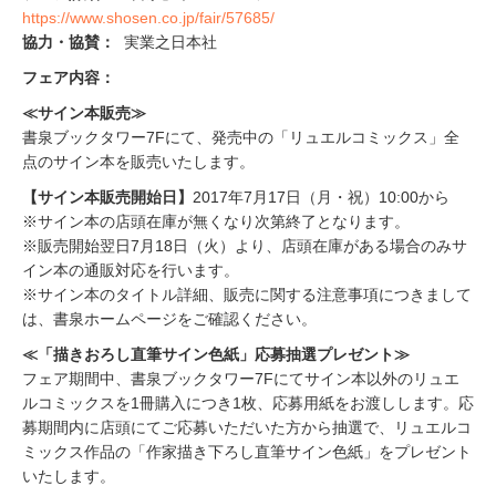
https://www.shosen.co.jp/fair/57685/
協力・協賛：
実業之日本社
フェア内容：
≪サイン本販売≫
書泉ブックタワー7Fにて、発売中の「リュエルコミックス」全
点のサイン本を販売いたします。
【サイン本販売開始日】
2017年7月17日（月・祝）10:00から
※サイン本の店頭在庫が無くなり次第終了となります。
※販売開始翌日7月18日（火）より、店頭在庫がある場合のみサ
イン本の通販対応を行います。
※サイン本のタイトル詳細、販売に関する注意事項につきまして
は、書泉ホームページをご確認ください。
≪「描きおろし直筆サイン色紙」応募抽選プレゼント≫
フェア期間中、書泉ブックタワー7Fにてサイン本以外のリュエ
ルコミックスを1冊購入につき1枚、応募用紙をお渡しします。応
募期間内に店頭にてご応募いただいた方から抽選で、リュエルコ
ミックス作品の「作家描き下ろし直筆サイン色紙」をプレゼント
いたします。