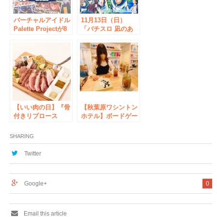
バーチャルアイドル
11月13日（日）
Palette Projectが8
「パチスロ 凪のあ
月にオフラインイベ
すから」導入直前試
ント「パレプロ感謝
打会 in 秋葉原 開催
祭2023」を開催！
決定！
【いい肉の日】『骨
【秋葉原ワシントン
付きリブロース
ホテル】ボードゲー
(1kg)』9,229円が
ムカフェ2時間利用
2,929円に
＆ソフトドリンク付
SHARING
き 厳しい残暑は涼
しい室内でボードゲ
Twitter
ームに熱中！
Google+
0
Email this article