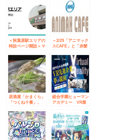
＜秋葉原駅エリアの
～2/29「アニマック
特設ページ開設＞マ
スCAFE」と「赤髪
ンスリーマンション
の白雪姫」がスペシ
プラットフォーム
ャル・コラボ！
Sumycaで秋葉原駅
エリアを公開
居酒屋「かまくら」
総合学園ヒューマン
「つくね十番」、
アカデミー VR業
「仙台せり鍋」を提
界を代表するメーカ
供開始
ーが一堂に会する
VRサミットを秋葉
原にて開催 ～最先
端VR業界の“い
ま”と“これから”～