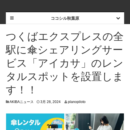
ココシル秋葉原
つくばエクスプレスの全
駅に傘シェアリングサー
ビス「アイカサ」のレン
タルスポットを設置しま
す！！
3
AKIBAニュース
3月 28, 2024
planopiloto
月
2
6
,
2