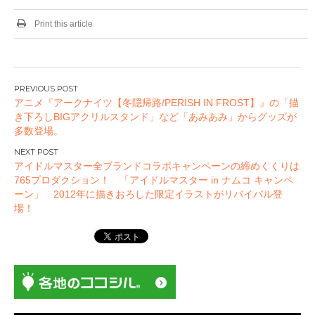
Print this article
投
アニメ『アークナイツ【冬隠帰路/PERISH IN FROST】』の「描
稿
き下ろしBIGアクリルスタンド」など「あみあみ」からグッズが
ナ
多数登場。
ビ
ゲ
アイドルマスター全ブランドコラボキャンペーンの締めくくりは
ー
765プロダクション！ 「アイドルマスター in ナムコ キャンペ
ーン」 2012年に描きおろした限定イラストがリバイバル登
シ
場！
ョ
ン