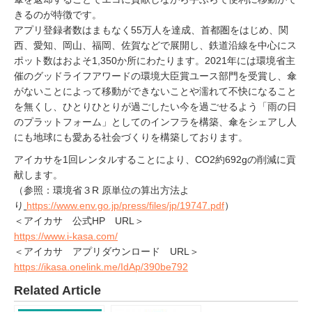
きるのが特徴です。
アプリ登録者数はまもなく55万人を達成、首都圏をはじめ、関
西、愛知、岡山、福岡、佐賀などで展開し、鉄道沿線を中心にス
ポット数はおよそ1,350か所にわたります。2021年には環境省主
催のグッドライフアワードの環境大臣賞ユース部門を受賞し、傘
がないことによって移動ができないことや濡れて不快になること
を無くし、ひとりひとりが過ごしたい今を過ごせるよう「雨の日
のプラットフォーム」としてのインフラを構築、傘をシェアし人
にも地球にも愛ある社会づくりを構築しております。
アイカサを1回レンタルすることにより、CO2約692gの削減に貢
献します。
（参照：環境省３R 原単位の算出方法よ
り
https://www.env.go.jp/press/files/jp/19747.pdf
）
＜アイカサ 公式HP URL＞
https://www.i-kasa.com/
＜アイカサ アプリダウンロード URL＞
https://ikasa.onelink.me/IdAp/390be792
Related Article