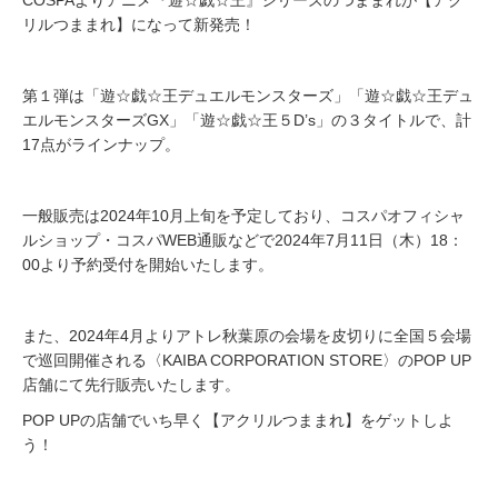
COSPAよりアニメ『遊☆戯☆王』シリーズのつままれが【アク
リルつままれ】になって新発売！
第１弾は「遊☆戯☆王デュエルモンスターズ」「遊☆戯☆王デュ
エルモンスターズGX」「遊☆戯☆王５D’s」の３タイトルで、計
17点がラインナップ。
一般販売は2024年10月上旬を予定しており、コスパオフィシャ
ルショップ・コスパWEB通販などで2024年7月11日（木）18：
00より予約受付を開始いたします。
また、2024年4月よりアトレ秋葉原の会場を皮切りに全国５会場
で巡回開催される〈KAIBA CORPORATION STORE〉のPOP UP
店舗にて先行販売いたします。
POP UPの店舗でいち早く【アクリルつままれ】をゲットしよ
う！