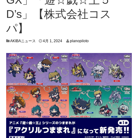
D’s」【株式会社コス
パ】
3
AKIBAニュース
4月 1, 2024
planopiloto
月
2
6
,
2
0
2
4