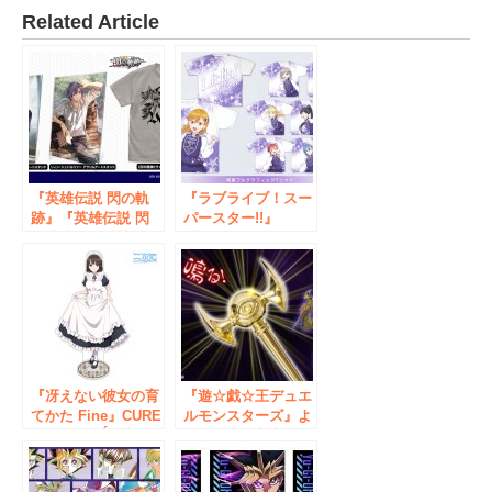
Related Article
『英雄伝説 閃の軌
『ラブライブ！スー
跡』『英雄伝説 閃
パースター!!』
の軌跡Ⅱ』『英雄伝
「Sing！Shine！
説 創の軌跡』新グ
Smile！」衣装の
ッズがCOSPAから
『Liella!』が「両面
登場！9/23(土)～
フルグラフィックT
《閃の軌跡10周年
シャツ」など新グッ
展》にて販売【株式
ズで二次元コスパか
会社コスパ】
ら登場！【株式会社
コスパ】
『冴えない彼女の育
『遊☆戯☆王デュエ
てかた Fine』CURE
ルモンスターズ』よ
MAID CAFÉの制服
り、発光＆音声ギミ
姿の恵と一緒に穏や
ックを搭載した「千
かなひと時を過ごそ
年ロッド」が登場。