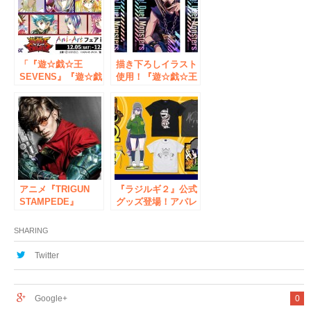
う。「アクリルスタ
ンド」など二次元コ
スパから登場！コラ
ボカフェ先行販売も
決定【株式会社コス
パ】
「『遊☆戯☆王
描き下ろしイラスト
SEVENS』『遊☆戯
使用！『遊☆戯☆王
☆王デュエルモンス
デュエルモンスター
ターズ』Ani-Artフ
ズ』より、「武藤遊
ェア in アニメイ
戯」「闇遊戯」「海
ト」の開催が決定！
馬瀬人」のグッズが
登場！
アニメ『TRIGUN
『ラジルギ２』公式
STAMPEDE』
グッズ登場！アパレ
POPUPSHOP／展
ル＆アクリルスタン
示会が秋葉原エンタ
ドほか予約開始ー東
SHARING
スアネックスにて今
京ゲームショウ2023
週末開催！【株式会
先行販売予定【株式
Twitter
社コスパ】
会社コスパ】
Google+
0