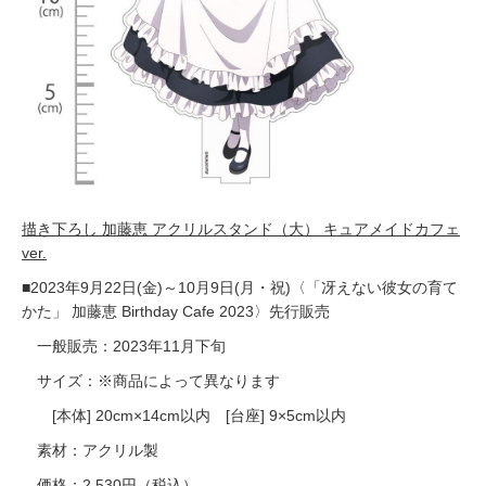
描き下ろし 加藤恵 アクリルスタンド（大） キュアメイドカフェ
ver.
■2023年9月22日(金)～10月9日(月・祝)〈「冴えない彼女の育て
かた」 加藤恵 Birthday Cafe 2023〉先行販売
一般販売：2023年11月下旬
サイズ：※商品によって異なります
[本体] 20cm×14cm以内 [台座] 9×5cm以内
素材：アクリル製
価格：2,530円（税込）