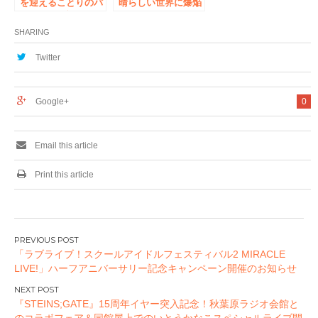
パ】
を迎えることりのバ
晴らしい世界に爆焔
ースデーを祝うカフ
を！』カフェ」
ェが、《8/25(金)
CURE MAID CAFÉ
SHARING
～》CURE MAID
で開催！めぐみんた
CAFÉで開催！【タ
ちをイメージしたコ
Twitter
ブリエ・マーケティ
ラボメニュー、特典
ング株式会社】
も！【タブリエ・マ
ーケティング株式会
Google+
0
社】
Email this article
Print this article
投
「ラブライブ！スクールアイドルフェスティバル2 MIRACLE
稿
LIVE!」ハーフアニバーサリー記念キャンペーン開催のお知らせ
ナ
ビ
『STEINS;GATE』15周年イヤー突入記念！秋葉原ラジオ会館と
ゲ
のコラボフェア＆同館屋上でのいとうかなこスペシャルライブ開