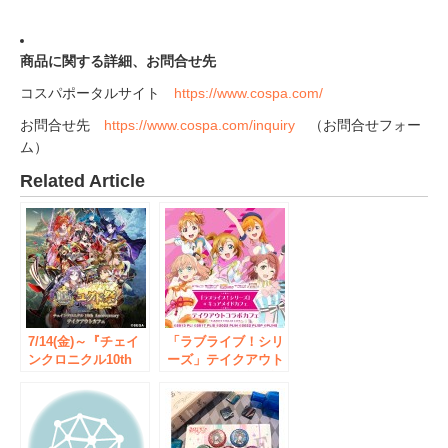
商品に関する詳細、お問合せ先
コスパポータルサイト
https://www.cospa.com/
お問合せ先
https://www.cospa.com/inquiry
（お問合せフォー
ム）
Related Article
7/14(金)～『チェイ
「ラブライブ！シリ
ンクロニクル10th
ーズ」テイクアウト
Anniversary テイク
コラボカフェ第3弾
アウトカフェ』
ドリンク/特典ライ
CURE MAID CAFÉ
ンナップ発表！
で開催！【タブリ
CURE MAID CAFÉ