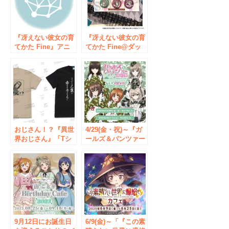
エ・マーケティング
で7/28～提供開始！
株式会社】
『冴えない彼女の育
『冴えない彼女の育
てかた Fine』アニ
てかた Fine@ダッ
メイトフェア in
シュストア』秋葉
2021の開催が決定！
原・大阪日本橋で期
間限定オープン！描
き下ろしイラストグ
ッズが登場！オンラ
インショップも同時
開催！
おじさん！？『異世
4/29(金・祝)～『ガ
界おじさん』「Tシ
ールズ＆パンツァー
ャツ」やエルフ、メ
最終章』コラボカフ
イベル、アリシアの
ェ秋葉原のCURE
「アクリルマルチキ
MAID CAFÉ(キュア
ーホルダー」など二
メイドカフェ)で開
次元コスパから登
催！【株式会社コス
場！コラボカフェや
パ】
コスパオフィシャル
ショップ先行販売も
決定【株式会社コス
9月12日にお誕生日
6/9(金)～「『この素