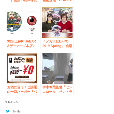
ー』誕生25周年を記
秘密基地「ONKYO
念した展示イベン
BASE」が秋葉原に
ト“デジモンミュー
オープン
ジアム”が開催！
9/29(土)AKIHABAR
「メガホビEXPO
Aゲーマーズ本店に
2019 Spring」 会場
て「ゲゲゲの鬼太
物販/ステージイベ
郎」Blu-ray＆DVD
ントのお知らせ
発売記念 鬼太郎＆
2019年5月25日
ねこ娘のうちわ配布
（土） 11：00～
会が決定！
18：00 東京都千代
田区
AKIBA_SQUARE
お酒に合う！と話題
宇木敦哉監督「セン
の一口バーガー『バ
コロール」サントラ
ルバーガー』無料プ
発売決定！
レゼントキャンペー
TOWER RECORDS
SHARING
ン、大好評開催
とのキャンペーン実
中！！
施！
Twitter