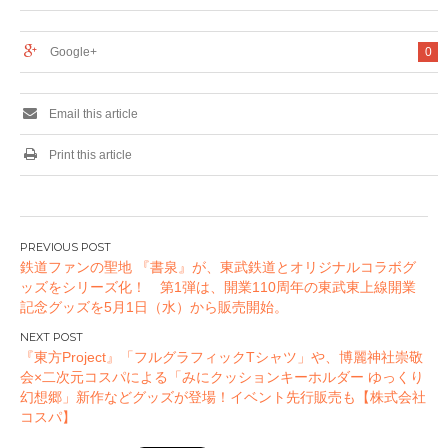
Google+
0
Email this article
Print this article
投
鉄道ファンの聖地 『書泉』が、東武鉄道とオリジナルコラボグ
稿
ッズをシリーズ化！ 第1弾は、開業110周年の東武東上線開業
ナ
記念グッズを5月1日（水）から販売開始。
ビ
ゲ
『東方Project』「フルグラフィックTシャツ」や、博麗神社崇敬
ー
会×二次元コスパによる「みにクッションキーホルダー ゆっくり
幻想郷」新作などグッズが登場！イベント先行販売も【株式会社
シ
コスパ】
ョ