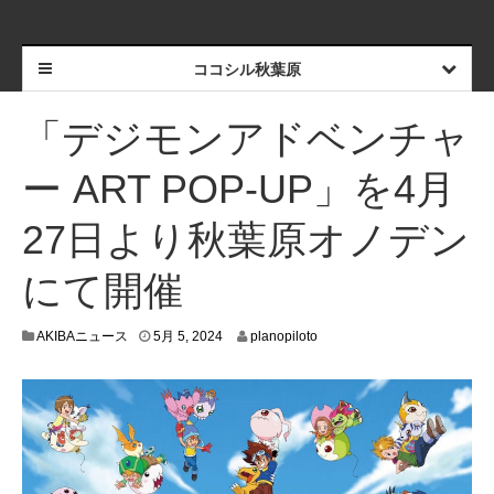
ココシル秋葉原
「デジモンアドベンチャ
ー ART POP-UP」を4月
27日より秋葉原オノデン
にて開催
5
AKIBAニュース
5月 5, 2024
planopiloto
月
6
,
2
0
2
4