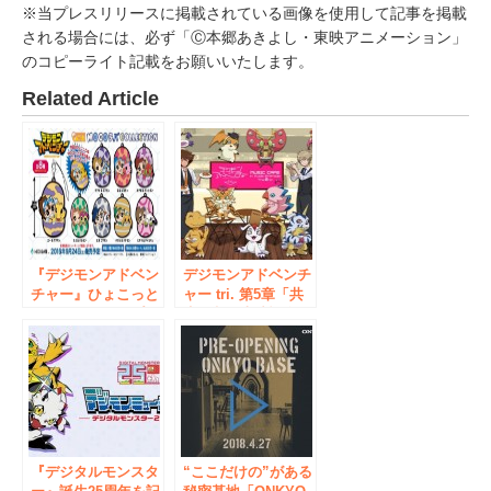
※当プレスリリースに掲載されている画像を使用して記事を掲載
される場合には、必ず「Ⓒ本郷あきよし・東映アニメーション」
のコピーライト記載をお願いいたします。
Related Article
『デジモンアドベン
デジモンアドベンチ
チャー』ひょこっと
ャー tri. 第5章「共
ラバーストラップが
生」劇場上映記念
発売決定！ 選ばれ
『MUSIC CAFE in
し子供達がパートナ
アニON STATION
ーデジモンと一緒に
The 2nd』 9月8日
デジタマから“ヒョ
（金）～ 秋葉原で
コッ”と顔を出す！
開催
『デジタルモンスタ
“ここだけの”がある