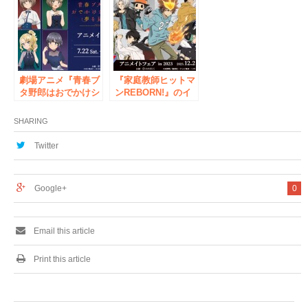
2024」の開催が決
メイトフェア」の開
定！
催が決定！
劇場アニメ『青春ブ
『家庭教師ヒットマ
タ野郎はおでかけシ
ンREBORN!』のイ
スターの夢を見な
ベント、「『家庭教
い』のイベント、
師ヒットマン
SHARING
「『青春ブタ野郎は
REBORN!』アニメ
おでかけシスターの
イトフェア in
Twitter
夢を見ない』アニメ
2023」の開催が決
イトフェア」の開催
定！
が決定！
Google+
0
Email this article
Print this article