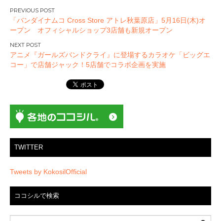
投
「バンダイナムコ Cross Store アトレ秋葉原店」5月16日(木)オ
稿
ープン オフィシャルショップ3店舗も新規オープン
ナ
ビ
アニメ『ガールズバンドクライ』に登場するカラオケ「ビッグエ
ゲ
コー」で店舗ジャック！5店舗でコラボ企画を実施
ー
シ
ョ
ン
TWITTER
Tweets by KokosilOfficial
ココシルで検索