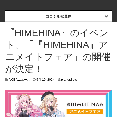
ココシル秋葉原
『HIMEHINA』のイベン
ト、「『HIMEHINA』ア
ニメイトフェア」の開催
が決定！
5
AKIBAニュース
5月 10, 2024
planopiloto
月
6
,
2
0
2
4