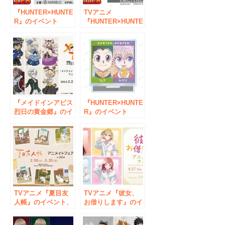
『HUNTER×HUNTE
TVアニメ
R』のイベント
『HUNTER×HUNTE
「『HUNTER×HUN
R』のイベント、
TER』Ani-Art アニ
「『HUNTER×HUN
メイトフェア in
TER』Ani-Art アニ
2021 Autumn」の開
メイトフェア in
催が決定！
2024」の開催が決
定！
『メイドインアビス
『HUNTER×HUNTE
烈日の黄金郷』のイ
R』のイベント
ベント、「『メイド
「『HUNTER×HUN
インアビス 烈日の
TER』Ani-Art アニ
黄金郷』アニメイト
メイトフェア in
フェア」の開催が決
2022 Spring」の開
定！
催が決定！
TVアニメ『夏目友
TVアニメ『彼女、
人帳』のイベント、
お借りします』のイ
「『夏目友人帳』ア
ベント、「『彼女、
ニメイトフェア in
お借りします』アニ