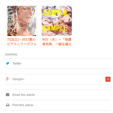
やめる』3巻発売記
は「クトゥルフ神
念 神寺千寿先生サ
話」尽くし！
イン会◆書泉ブック
5/3（水・
タワー 参加者には
祝）-5/7（日）＜ク
当イベント限定の
トゥルフ神話祭 in
「アクリルフィギュ
書泉ブックタワー＞
ア」など豪華特典
も。
7/22(土)～2017夏の
9/27（水）～『保護
ピアスシリーズフェ
者失格。一線を越え
アin書泉ブックタワ
た夜』ドラマCD発
ー◆書泉ブックタワ
売記念フェア◆書泉
SHARING
ー わたなべあじあ
ブックタワー
先生他、人気のBL
Twitter
作家サイン本の販売
と直筆サイン色紙の
抽選プレゼント企画
Google+
0
を実施。
Email this article
Print this article