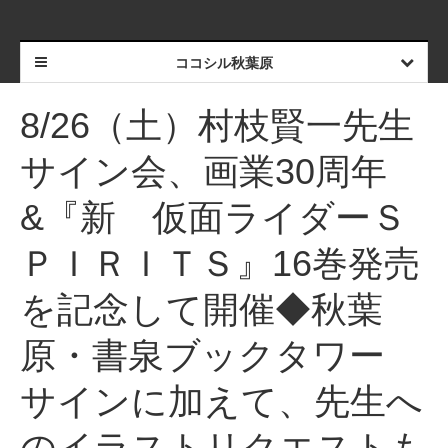
ココシル秋葉原
8/26（土）村枝賢一先生
サイン会、画業30周年
&『新 仮面ライダーＳ
ＰＩＲＩＴＳ』16巻発売
を記念して開催◆秋葉
原・書泉ブックタワー
サインに加えて、先生へ
のイラストリクエストも