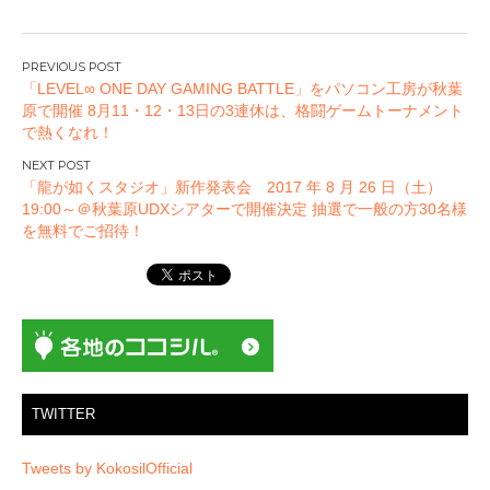
投
「LEVEL∞ ONE DAY GAMING BATTLE」をパソコン工房が秋葉
稿
原で開催 8月11・12・13日の3連休は、格闘ゲームトーナメント
ナ
で熱くなれ！
ビ
ゲ
「龍が如くスタジオ」新作発表会 2017 年 8 月 26 日（土）
ー
19:00～＠秋葉原UDXシアターで開催決定 抽選で一般の方30名様
を無料でご招待！
シ
ョ
ン
TWITTER
Tweets by KokosilOfficial