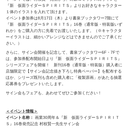
『新 仮面ライダーＳＰＩＲＩＴＳ』よりお好きなキャラクター
１体のイラストを入れて頂けます。
イベント参加券は8月17日（木）より書泉ブックタワー7階にて
『新 仮面ライダーＳＰＩＲＩＴＳ』16巻（通常版・特装版いず
れか）をご購入の方に先着でお渡しいたします。（※キャラクタ
ーイラストは、細かいアレンジなどはできませんのでご了承くだ
さい。）
さらに、サイン会開催を記念して、書泉ブックタワー6F・7Fで
は、参加券配布開始日より『新 仮面ライダーＳＰＩＲＩＴＳ』
シリーズフェアを開催！ 新刊16巻（通常版・特装版）購入者に
店舗限定で【サイン会記念描き下ろし特典ペーパー】を配布する
ほか、シリーズ既刊も含めた購入者に「複製原画」があたる抽選
応募券をプレゼントいたします。
サイン会もフェアも、あわせてぜひご参加ください！
＜イベント情報＞
イベント名称：
画業30周年＆『新 仮面ライダーＳＰＩＲＩＴ
Ｓ』16巻発売記念 村枝賢一先生サイン会