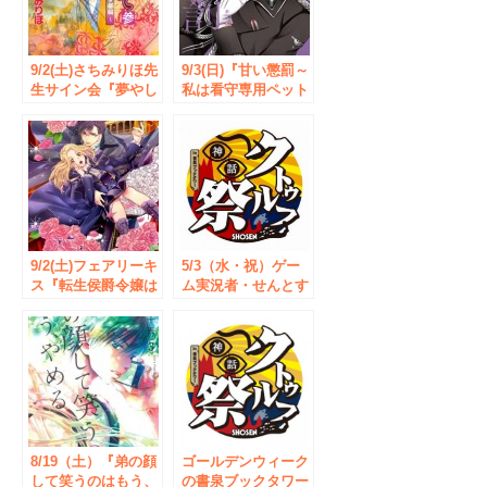
9/2(土)さちみりほ先
9/3(日)『甘い懲罰～
生サイン会『夢やし
私は看守専用ペット
きへようこそ～帝都
2』発売記念 いづみ
編～参』発売を記念
翔先生サイン会◆秋
して開催◆
葉原・書泉ブックタ
秋葉原・書泉ブック
ワー いづみ翔先生
タワー サイン会開
のサイン会は今回が
催を記念して、「直
初めての開催となり
筆サイン入りPOP」
ます。
の抽選プレゼントな
ど、特典盛り沢山の
9/2(土)フェアリーキ
5/3（水・祝）ゲー
フェアも実施。
ス『転生侯爵令嬢は
ム実況者・せんとす
S系教師に恋をす
さんと「クトゥルフ
る。1』発売記念
神話」を学べる公開
月神サキ先生＆林マ
生放送を、書泉ブッ
キ先生 Wサイン会◆
クタワー「クトゥル
書泉ブックタワー
フ神話祭」内にて開
イベントの参加券
催！
は、7/29(土)より書
泉ブックタワー店頭
にて配布開始
8/19（土）『弟の顔
ゴールデンウィーク
して笑うのはもう、
の書泉ブックタワー