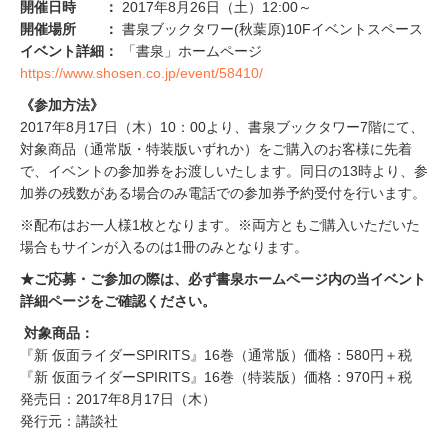
開催日時 ：
2017年8月26日（土）12:00～
開催場所 ：
書泉ブックタワー(秋葉原)10Fイベントスペース
イベント詳細：
「書泉」ホームページ
https://www.shosen.co.jp/event/58410/
《参加方法》
2017年8月17日（木）10：00より、書泉ブックタワー7階にて、
対象商品（通常版・特装版いずれか）をご購入のお客様に先着
で、イベントの参加券をお渡しいたします。同日の13時より、参
加券の残数がある場合のみ電話での参加券予約受付を行います。
※配布はお一人様1枚となります。※両方ともご購入いただいた
場合もサインが入るのは1冊のみとなります。
★ご応募・ご参加の際は、必ず書泉ホームページ内の当イベント
詳細ページをご確認ください。
対象商品：
『新 仮面ライダーSPIRITS』16巻（通常版）価格：580円＋税
『新 仮面ライダーSPIRITS』16巻（特装版）価格：970円＋税
発売日：2017年8月17日（木）
発行元：講談社