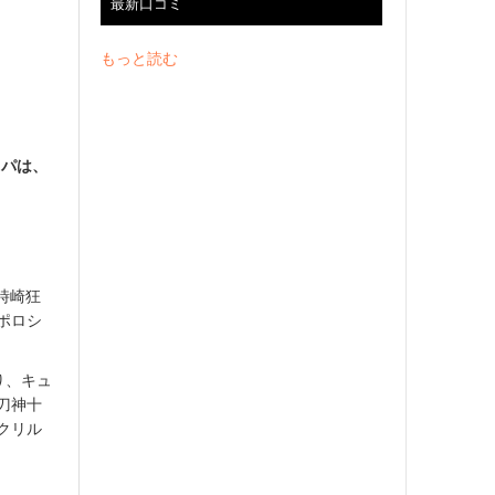
最新口コミ
もっと読む
スパは、
時崎狂
ポロシ
り、キュ
刀神十
クリル