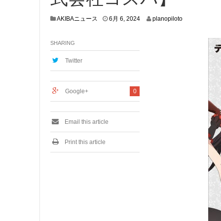
5
AKIBAニュース
6月 6, 2024
planopiloto
月
3
SHARING
0
,
2
Twitter
0
2
4
Google+
0
Email this article
Print this article