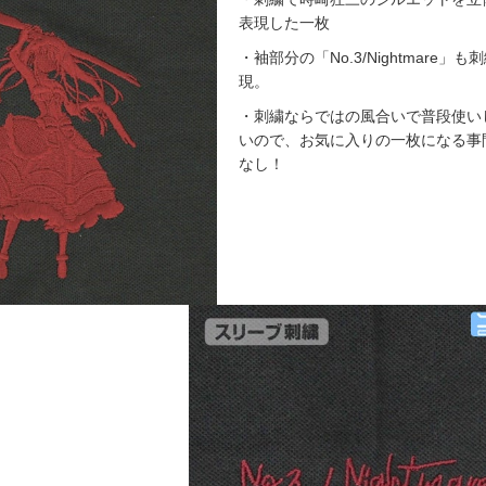
表現した一枚
・袖部分の「No.3/Nightmare」も
現。
・刺繍ならではの風合いで普段使い
いので、お気に入りの一枚になる事
なし！