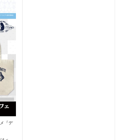
ニメ『デ
日は＜