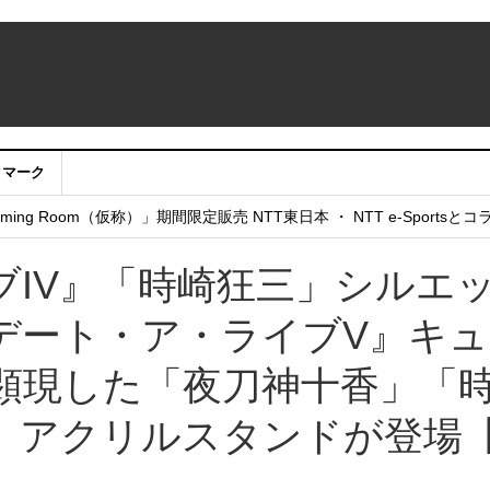
クマーク
：アカウントサービス移行のお知らせ
ing Room（仮称）」期間限定販売 NTT東日本 ・ NTT e-Sports
せていただきたい！」
ブIV』「時崎狂三」シルエ
デート・ア・ライブV』キュ
顕現した「夜刀神十香」「
、アクリルスタンドが登場