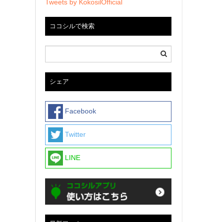
Tweets by KokosilOfficial
ココシルで検索
シェア
Facebook
Twitter
LINE