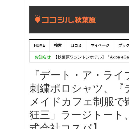
HOME
検索
口コミ
マイページ
ブッ
【重要：9月5日（火）22時】ココシル
お知らせ
【秋葉原ワシントンホテル】「Akiba eGam
「いま、困っている店舗の皆様を応援さ
『デート・ア・ライ
刺繍ポロシャツ、『
メイドカフェ制服で
狂三」ラージトート
式会社コスパ】