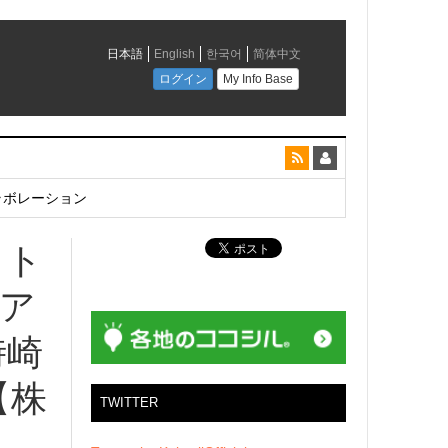
とコラボレーション
ット
ア
時崎
【株
TWITTER