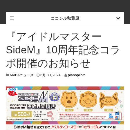
ココシル秋葉原
『アイドルマスター
SideM』10周年記念コラ
ボ開催のお知らせ
6
AKIBAニュース
6月 30, 2024
planopiloto
月
2
9
,
2
0
2
4