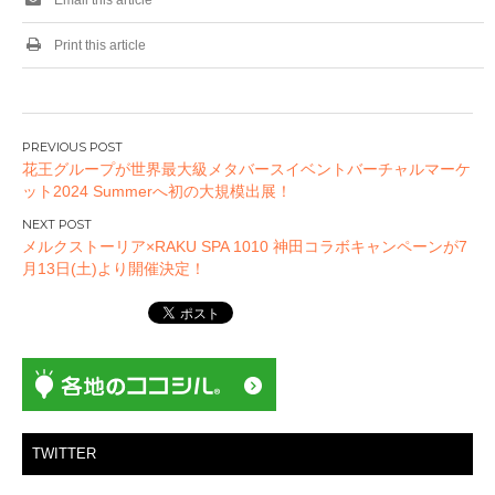
Print this article
投
花王グループが世界最大級メタバースイベントバーチャルマーケ
稿
ット2024 Summerへ初の大規模出展！
ナ
ビ
メルクストーリア×RAKU SPA 1010 神田コラボキャンペーンが7
ゲ
月13日(土)より開催決定！
ー
シ
ョ
ン
TWITTER