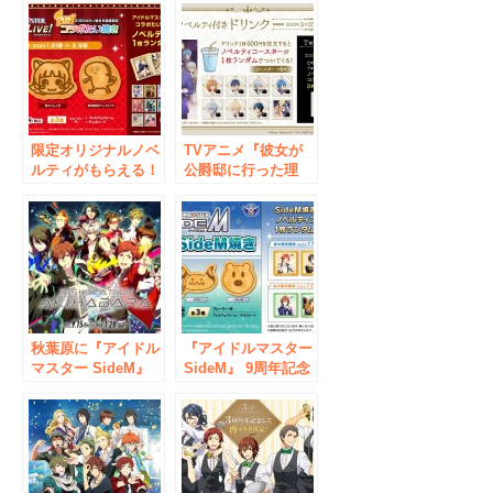
限定オリジナルノベ
TVアニメ『彼女が
ルティがもらえる！
公爵邸に行った理
『アイドルマスター
由』ノベルティ付き
ミリオンライブ！』
ドリンク販売のお知
コラボ開催のお知ら
らせ
せ
秋葉原に『アイドル
『アイドルマスター
マスター SideM』
SideM』 9周年記念
の情報発信基地、誕
コラボ開催のお知ら
生！ 「アイドルマ
せ
スター SideM
315!STATION
AKIHABARA」
2017年9月15日