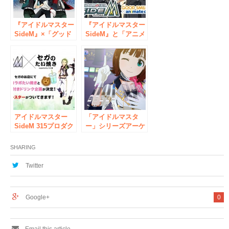
（金）～2018年1月
28日（日）
『アイドルマスター
『アイドルマスター
SideM』×「グッド
SideM』と「アニメ
スマイル×アニメイ
イトカフェ」のコラ
トカフェ」を開催!!
ボレーションカフェ
6月1日より、秋葉原
が開催決定！ 6月
にてコラボ開始!
30日～ グッドスマ
イル×アニメイトカ
フェ秋葉原にて開催
アイドルマスター
「アイドルマスタ
SideM 315プロダク
ー」シリーズアーケ
ションお仕事コラボ
ードゲーム 『アイ
キャンペーン企画
ドルマスター
SHARING
『セガ限定 SideM
TOURS』ファース
焼き＆ドリンク実施
トロケテスト参加者
Twitter
のご案内』第一弾開
募集開始！
催のお知らせ
Google+
0
Email this article