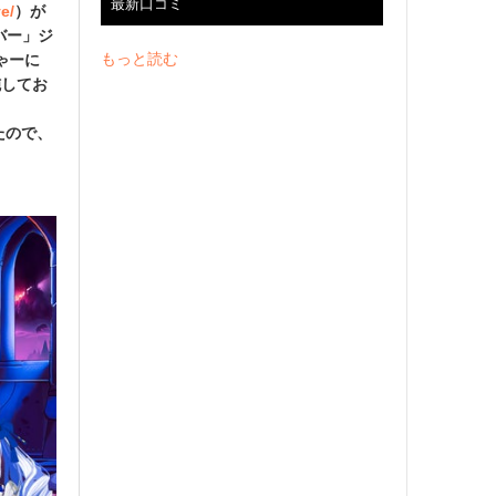
最新口コミ
ve/
）が
バー」ジ
もっと読む
ゃーに
施してお
たので、