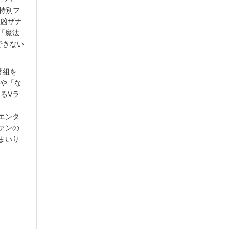
特別フ
想凶ザナ
」「魔法
できない
番組を
ーや「な
るVラ
エンタ
ァンの
まいり