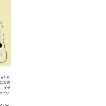
ションを
月に実施
う、イチ
はどな
イバー