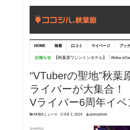
HOME
検索
口コミ
マイページ
ブッ
【重要：9月5日（火）22時】ココシル
お知らせ
【秋葉原ワシントンホテル】「Akiba eGam
「いま、困っている店舗の皆様を応援さ
“VTuberの聖地”
ライバーが大集合！
Vライバー6周年イベ
8
AKIBAニュース
9月 2, 2024
planopiloto
月
2
SHARING
9