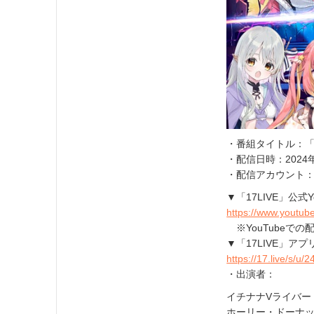
・番組タイトル：
・配信日時：2024年
・配信アカウント
▼「17LIVE」公式
https://www.yout
※YouTubeで
▼「17LIVE」ア
https://17.live/s/
・出演者：
イチナナVライバー
ホーリー・ドーナ