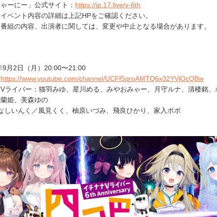
じゃーにー」公式サイト：
https://jp.17.live/v-6th
イベント内容の詳細は上記HPをご確認ください。
番組の内容、出演者に関しては、変更や中止となる場合があります。
9月2日（月）20:00〜21:00
：
https://www.youtube.com/channel/UCFf5qroAMTQ6x32YVjOcQBw
ナVライバー：猫羽みゆ、星川める、みやおみゃー、月守ルナ、清楼銘、
棘蘭姫、美森ゆの
： ななしいんく／風見くく、柚原いづみ、飛良ひかり、家入ポポ