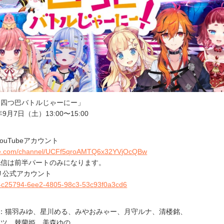
「四つ巴バトルじゃーにー」
9月7日（土）13:00〜15:00
：
YouTubeアカウント
ube.com/channel/UCFf5qroAMTQ6x32YVjOcQBw
の配信は前半パートのみになります。
プリ公式アカウント
u/24c25794-6ee2-4805-98c3-53c93f0a3cd6
：猫羽みゆ、星川める、みやおみゃー、月守ルナ、清楼銘、
ッツ、棘蘭姫、美森ゆの