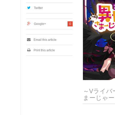
,
2
Twitter
0
2
4
Google+
0
Email this article
Print this article
～Vライバ
まーじゃー