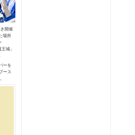
続き開催
きた場所
ー
魔王城」
。
バーを
ブース
す。