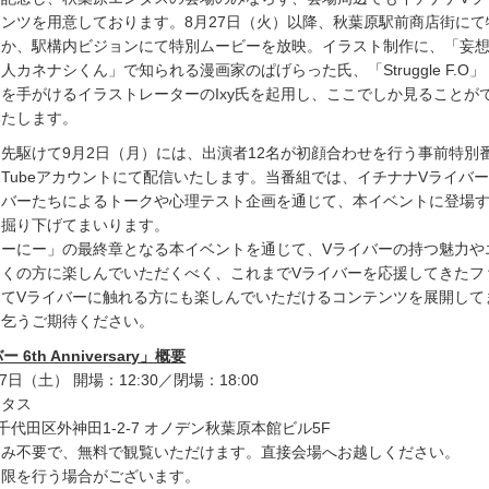
ンツを用意しております。8月27日（火）以降、秋葉原駅前商店街にて
ほか、駅構内ビジョンにて特別ムービーを放映。イラスト制作に、「妄
カネナシくん」で知られる漫画家のぱげらった氏、「Struggle F.O
を手がけるイラストレーターのIxy氏を起用し、ここでしか見ることが
いたします。
先駆けて9月2日（月）には、出演者12名が初顔合わせを行う事前特別
YouTubeアカウントにて配信いたします。当番組では、イチナナVライバ
ンバーたちによるトークや心理テスト企画を通じて、本イベントに登場す
を掘り下げてまいります。
ゃーにー」の最終章となる本イベントを通じて、Vライバーの持つ魅力や
多くの方に楽しんでいただくべく、これまでVライバーを応援してきたフ
めてVライバーに触れる方にも楽しんでいただけるコンテンツを展開して
に乞うご期待ください。
6th Anniversary」概要
7日（土） 開場：12:30／閉場：18:00
ンタス
京都千代田区外神田1-2-7 オノデン秋葉原本館ビル5F
込み不要で、無料で観覧いただけます。直接会場へお越しください。
限を行う場合がございます。