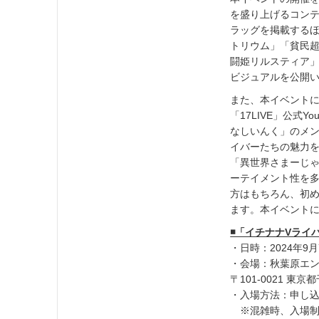
を盛り上げるコンテ
ラッグを掲載する
トリウム」「貧民超人
闘姫リルスティア」
ビジュアルを公開
また、本イベントに
「17LIVE」公式
なしいんく」のメ
イバーたちの魅力
「異世界さまーじ
ーテイメント性を
方はもちろん、初
ます。本イベント
◾️「イチナナVライバー 
・日時：2024年9月
・会場：秋葉原エ
〒101-0021 東
・入場方法：申し
※混雑時、入場制