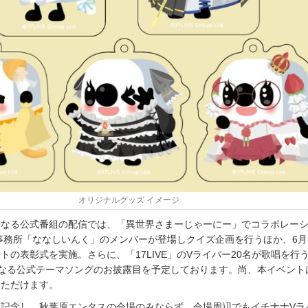
オリジナルグッズ イメージ
となる公式番組の配信では、「異世界さまーじゃーにー」でコラボレー
er事務所「ななしいんく」のメンバーが登場しクイズ企画を行うほか、6
トの表彰式を実施。さらに、「17LIVE」のVライバー20名が歌唱を行
となる公式テーマソングのお披露目を予定しております。尚、本イベント
いただけます。
を記念し、秋葉原エンタスの会場のみならず、会場周辺でもイチナナVラ