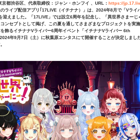
（東京都渋谷区、代表取締役：ジャン・ホンフイ 、URL：
https://jp.17.li
ライブ配信アプリ｢17LIVE（イチナナ）」は、2024年8月で「Vライ
を迎えました。「17LIVE」では設立6周年を記念し、「異世界さまーじ
たコンセプトとして掲げ、この夏を通してさまざまなプロジェクトを実
を飾るイチナナVライバー6周年イベント「イチナナVライバー 6th
y」を、2024年9月7日（土）に秋葉原エンタスにて開催することが決定しまし
す。