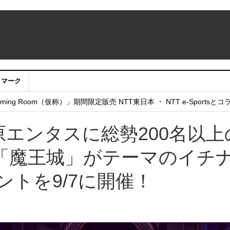
クマーク
：アカウントサービス移行のお知らせ
ing Room（仮称）」期間限定販売 NTT東日本 ・ NTT e-Sports
せていただきたい！」
秋葉原エンタスに総勢200名以上
「魔王城」がテーマのイチ
ントを9/7に開催！