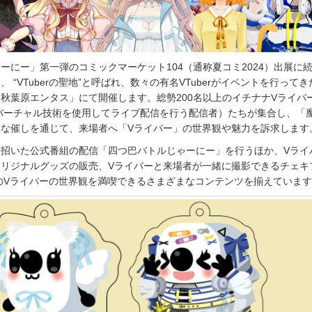
ーにー」第一弾のコミックマーケット104（通称夏コミ2024）出展に
 “VTuberの聖地”と呼ばれ、数々の有名VTuberがイベントを行って
秋葉原エンタス」にて開催します。総勢200名以上のイチナナVライバ
にてバーチャル技術を使用してライブ配信を行う配信者）たちが集合し、「
まな催しを通じて、来場者へ「Vライバー」の世界観や魅力を訴求します
を招いた公式番組の配信「四つ巴バトルじゃーにー」を行うほか、Vライ
オリジナルグッズの販売、Vライバーと来場者が一緒に撮影できるチェキ
E」のVライバーの世界観を満喫できるさまざまなコンテンツを揃えていま