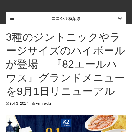
ココシル秋葉原
3種のジントニックやラ
ージサイズのハイボール
が登場 『82エールハ
ウス』グランドメニュー
を9月1日リニューアル
9
9月 3, 2017
kenji.aoki
月
1
,
2
0