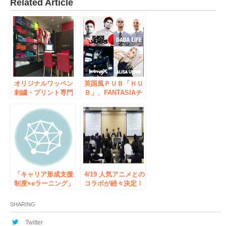
Related Article
オリジナルワッペン
英国風ＰＵＢ「ＨＵ
刺繍・プリント専門
Ｂ」、FANTASIAチ
店「ワッペン屋ドッ
ケットが当たるビン
トコム」東京秋葉原
ゴを実施！
にショールームをオ
ープン！
「キャリア形成支援
4/19 人気アニメとの
制度×eラーニング」
コラボが続々決定！
が90分で分かるセミ
「アニメビジネス・
ナー【東京＆大阪無
パートナーズフォー
SHARING
料開催】
ラム」シンポジウム
を開催
Twitter