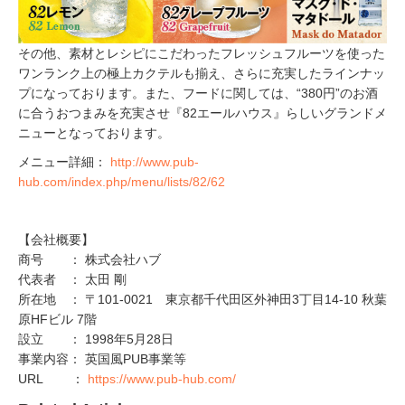
その他、素材とレシピにこだわったフレッシュフルーツを使った
ワンランク上の極上カクテルも揃え、さらに充実したラインナッ
プになっております。また、フードに関しては、“380円”のお酒
に合うおつまみを充実させ『82エールハウス』らしいグランドメ
ニューとなっております。
メニュー詳細：
http://www.pub-
hub.com/index.php/menu/lists/82/62
【会社概要】
商号 ： 株式会社ハブ
代表者 ： 太田 剛
所在地 ： 〒101-0021 東京都千代田区外神田3丁目14-10 秋葉
原HFビル 7階
設立 ： 1998年5月28日
事業内容： 英国風PUB事業等
URL ：
https://www.pub-hub.com/