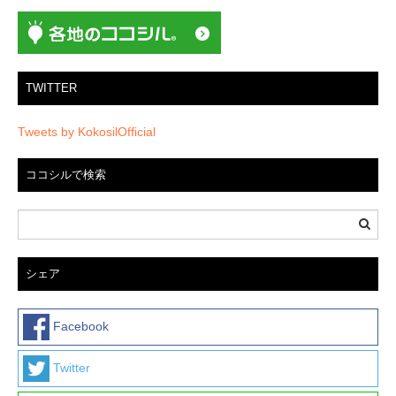
ン
TWITTER
Tweets by KokosilOfficial
ココシルで検索
シェア
Facebook
Twitter