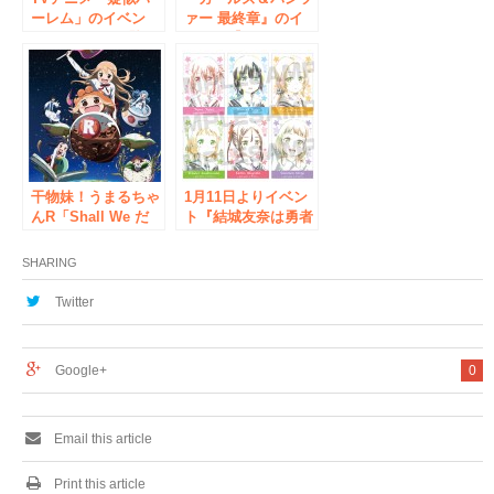
ーレム」のイベン
ァー 最終章』のイ
ト、TVアニメ「疑
ベント【POP UP
似ハーレム」POP
SHOP in ボークス
UP SHOP in ボーク
秋葉原ホビー天国】
ス秋葉原ホビー天国
がボークス秋葉原ホ
2の開催が決定！
ビー天国にて開催決
定！
干物妹！うまるちゃ
1月11日よりイベン
んR「Shall We だ
ト『結城友奈は勇者
ら〜ん Shop」、
であるPOP UP
12/16より ボークス
SHOP in ボークス
SHARING
秋葉原ホビー天国に
秋葉原ホビー天国』
て開催！
が開催！
Twitter
Google+
0
Email this article
Print this article