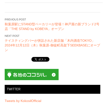
投
秋葉原駅にSTAND型ベーカリーが登場！神戸屋の新ブランド2号
稿
店「THE STAND by KOBEYA」オープン
ナ
ビ
テイスティングバーが併設された新店舗「木内酒造TOKYO」
ゲ
2024年12月12日（木）秋葉原-御徒町高架下SEEKBASEにオープ
ー
ン
シ
ョ
ン
TWITTER
Tweets by KokosilOfficial