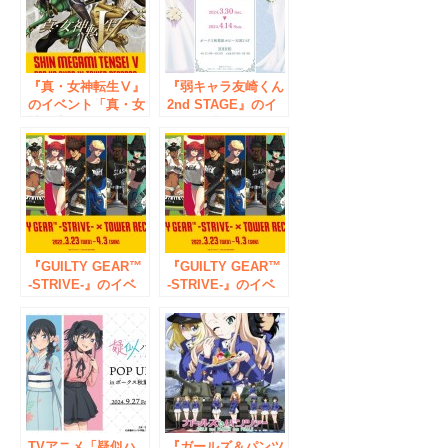
『真・女神転生Ⅴ』
『弱キャラ友崎くん
のイベント「真・女
2nd STAGE』のイ
神転生Ⅴ POP UP
ベント『弱キャラ友
SHOP in TOWER
崎くん 2nd
RECORDS」の開催
STAGE』POP UP
が決定！
SHOP in ボークス
秋葉原ホビー天国2
の開催が決定！
『GUILTY GEAR™
『GUILTY GEAR™
-STRIVE-』のイベ
-STRIVE-』のイベ
ント「GUILTY
ント「GUILTY
GEAR™ -STRIVE-
GEAR™ -STRIVE-
POP UP SHOP in
POP UP SHOP in
TOWER
TOWER
RECORDS」の開催
RECORDS」の開催
が決定！
が決定！
TVアニメ「疑似ハ
『ガールズ＆パンツ