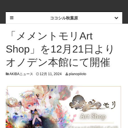
ココシル秋葉原
「メメントモリArt
Shop」を12月21日より
オノデン本館にて開催
1
AKIBAニュース
12月 11, 2024
planopiloto
2
月
6
,
2
0
2
4