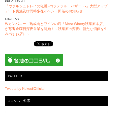
投
『ヴァルシュトレイの狂颷 -コラテラル・ハザード-』大型アップ
稿
デート実施及び同時多発イベント開催のお知らせ
ナ
ビ
Wカンパニー、熟成肉とワインの店「Meat Winery秋葉原本店」
ゲ
が毎週金曜日深夜営業を開始！～秋葉原の深夜に新たな価値を生
ー
み出すお店に～
シ
ョ
ン
TWITTER
Tweets by KokosilOfficial
ココシルで検索