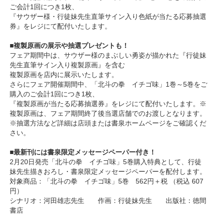
ご会計1回につき1枚、
『サウザー様・行徒妹先生直筆サイン入り色紙が当たる応募抽選
券』をレジにて配付いたします。
■複製原画の展示や抽選プレゼントも！
フェア期間中は、サウザー様のまぶしい勇姿が描かれた『行徒妹
先生直筆サイン入り複製原画』を含む
複製原画を店内に展示いたします。
さらにフェア開催期間中、「北斗の拳 イチゴ味」1巻～5巻をご
購入のご会計1回につき1枚、
『複製原画が当たる応募抽選券』をレジにて配付いたします。※
複製原画は、フェア期間終了後当選店舗でのお渡しとなります。
※抽選方法など詳細は店頭または書泉ホームページをご確認くだ
さい。
■最新刊には書泉限定メッセージペーパー付き！
2月20日発売「北斗の拳 イチゴ味」5巻購入特典として、行徒
妹先生描きおろし・書泉限定メッセージペーパーを配付します。
対象商品：「北斗の拳 イチゴ味」5巻 562円＋税 （税込 607
円）
シナリオ：河田雄志先生 作画：行徒妹先生 出版社：徳間
書店