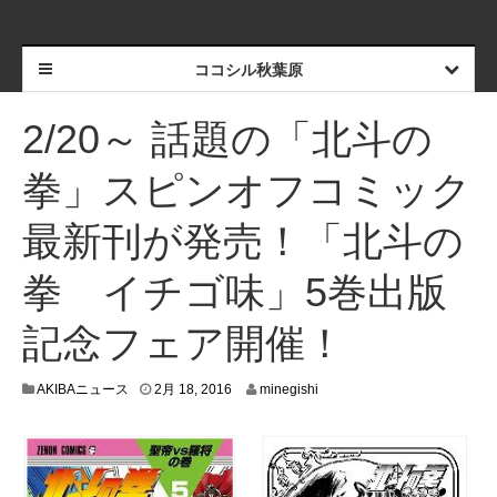
ココシル秋葉原
2/20～ 話題の「北斗の
拳」スピンオフコミック
最新刊が発売！「北斗の
拳 イチゴ味」5巻出版
記念フェア開催！
2
AKIBAニュース
2月 18, 2016
minegishi
月
1
6
,
2