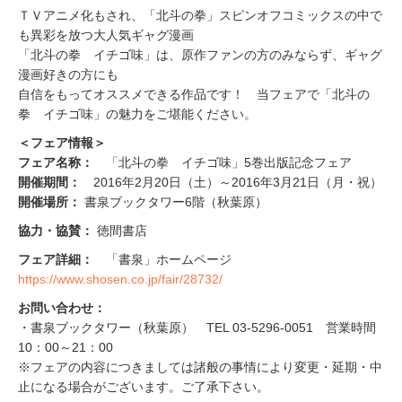
ＴＶアニメ化もされ、「北斗の拳」スピンオフコミックスの中で
も異彩を放つ大人気ギャグ漫画
「北斗の拳 イチゴ味」は、原作ファンの方のみならず、ギャグ
漫画好きの方にも
自信をもってオススメできる作品です！ 当フェアで「北斗の
拳 イチゴ味」の魅力をご堪能ください。
＜フェア情報＞
フェア名称：
「北斗の拳 イチゴ味」5巻出版記念フェア
開催期間：
2016年2月20日（土）～2016年3月21日（月・祝）
開催場所：
書泉ブックタワー6階（秋葉原）
協力・協賛：
徳間書店
フェア詳細：
「書泉」ホームページ
https://www.shosen.co.jp/fair/28732/
お問い合わせ：
・書泉ブックタワー（秋葉原） TEL 03-5296-0051 営業時間
10：00～21：00
※フェアの内容につきましては諸般の事情により変更・延期・中
止になる場合がございます。ご了承下さい。