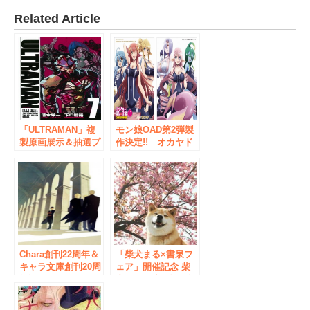
Related Article
「ULTRAMAN」複
モン娘OAD第2弾製
製原画展示＆抽選プ
作決定!! オカヤド
レゼント！
先生サイン会開催
12/29（火）～
11月10日～14日抽選
「ULTRAMAN」7巻
券配布
出版記念フェアを開
催！
Chara創刊22周年＆
「柴犬まる×書泉フ
キャラ文庫創刊20周
ェア」開催記念 柴
年記念！
犬まる＆小野慎二郎
7/1（土）樋口美沙
さんトークイベント
緒先生サイン会 秋