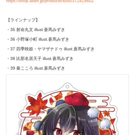
https://shop.akbh.jp/products/4580371419602
【ラインナップ】
・35 射命丸文 illust.蒼馬みずき
・36 小野塚小町 illust.蒼馬みずき
・37 四季映姫・ヤマザナドゥ illust.蒼馬みずき
・38 比那名居天子 illust.蒼馬みずき
・39 秦こころ illust.蒼馬みずき