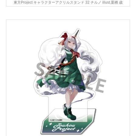
東方Project キャラクターアクリルスタンド 32 チルノ illust.栗栖 歳