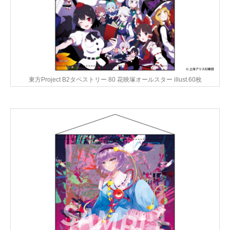
東方Project B2タペストリー 80 花映塚オールスター illust.60枚