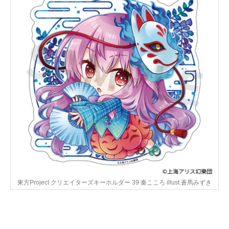
東方Project クリエイターズキーホルダー 39 秦こころ illust.蒼馬みずき