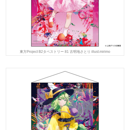
東方Project B2タペストリー 81 古明地さとり illust.mirimo