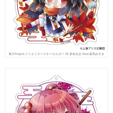
東方Project クリエイターズキーホルダー 35 射命丸文 illust.蒼馬みずき