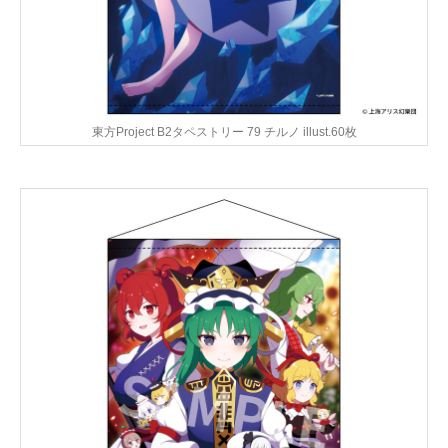
東方Project B2タペストリー 79 チルノ illust.60枚