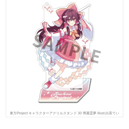
東方Project キャラクターアクリルスタンド 30 博麗霊夢 illust.白茶てい