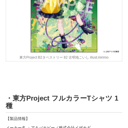
東方Project B2タペストリー 82 古明地こいし illust.mirimo
・東方Project フルカラーTシャツ 1
種
【製品情報】
メーカー名 ：アキバホビー／株式会社イザナギ