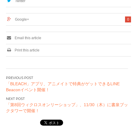
Twitter
Google+
0
Email this article
Print this article
投
「BLEACH」アプリ、アニメイトで特典がゲットできるLINE
稿
Beaconイベント開催！
ナ
ビ
「第8回ウィクロスオンリーショップ」、11/30（木）に書泉ブッ
ゲ
クタワーで開催！
ー
シ
ョ