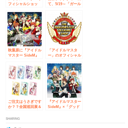
フィシャルショッ
て、5/19～「ガール
プ オリジナル抽選
ズ＆パンツァー 劇
くじに新賞品が登
場版」オンリーショ
場！
ップを開催中！
秋葉原に『アイドル
「アイドルマスタ
マスター SideM』
ー」のオフィシャル
の情報発信基地、誕
ショップが秋葉原に
生！ 「アイドルマ
オープン！
スター SideM
315!STATION
AKIHABARA」
2017年9月15日
（金）～2018年1月
28日（日）
ご注文はうさぎです
『アイドルマスター
か？？全国巡回展＆
SideM』×「グッド
オンリーショップ
スマイル×アニメイ
in アニメイト
トカフェ」を開催!!
SHARING
6月1日より、秋葉原
にてコラボ開始!