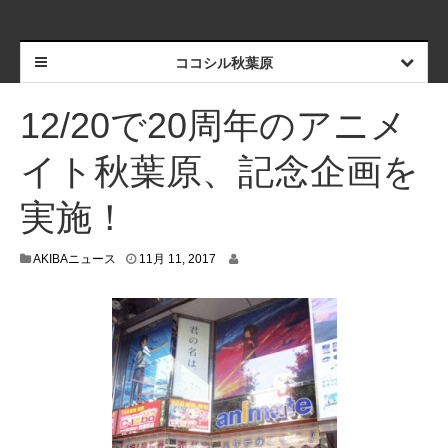
ココシル秋葉原
12/20で20周年のアニメ
イト秋葉原、記念企画を
実施！
1
AKIBAニュース
11月 11, 2017
1
月
1
0
,
2
0
1
7