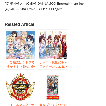
(C)窪岡俊之 (C)BANDAI NAMCO Entertainment Inc.
(C)GIRLS und PANZER Finale Projekt
Related Article
『ご注文はうさぎで
ナムコ・次世代キャ
すか？？ ～Dear My
ラクターカフェ＆バ
Sister～』ゲーマー
ーでアイドルマスタ
ズ本店にて特製ステ
ー4作品が秋葉原ジ
ッカー配布
ャック 「アイドル
マスター秋葉原
J@CK」開催！
2017年1月14日
（土）～2017年4月
23日（日）
アイドルマスターオ
書泉ブックタワーに