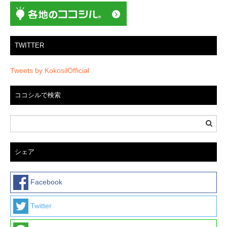
ン
TWITTER
Tweets by KokosilOfficial
ココシルで検索
シェア
Facebook
Twitter