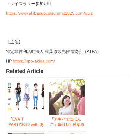
・クイズラリー参加URL
https://www.akibasubculsummit2025.com/quiz
【主催】
特定非営利活動法人 秋葉原観光推進協会（ATPA）
HP
https://npo-akiba.com/
Related Article
『EVA T
『アキバでにほん
PARTY2020 with あ
ご』毎月1回 秋葉原
みあみ秋葉原ラジオ
で開催！