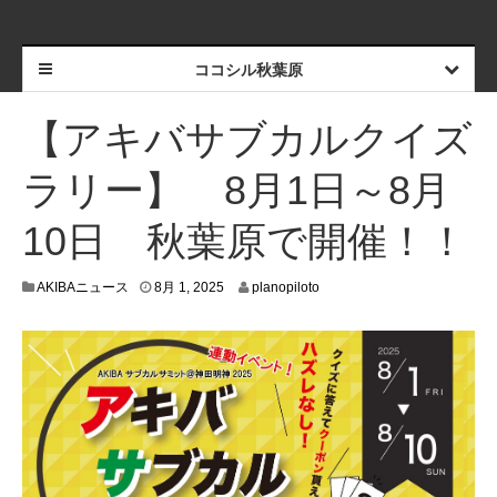
ココシル秋葉原
【アキバサブカルクイズ
ラリー】 8月1日～8月
10日 秋葉原で開催！！
7
AKIBAニュース
8月 1, 2025
planopiloto
月
3
0
,
2
0
2
5