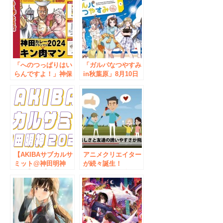
会館店』が、8月1日
(土)から開催!!
「へのつっぱりはい
「ガルパなつやすみ
らんですよ！」神保
in秋葉原」8月10日
町と秋葉原にキン肉
(金)～12日(日)ベル
マン現る⁉ 今年の
サール秋葉原にて開
「神田カレーグラン
催！
プリ 2024」は「キ
ン肉マン」との激熱
コラボ！ 8月1日
（木）より熱い友情
パワーのコラボグッ
ズ販売中‼
【AKIBAサブカルサ
アニメクリエイター
ミット@神田明神
が続々誕生！
2023】と【秋葉原に
「VYOND」公認セ
ぎわい広場2023】を
ミナーが7月1日 秋
開催！
葉原で開催