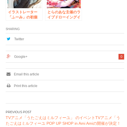
イラストレーター
とらのあな主催のラ
「ふーみ」の初個
イブドローイングイ
展、秋葉原で開催！
ベント第4弾
「AKIBAPOP
SHARING
LIVE:4」が、2017
年10月28日（土）、
Twitter
ゲストにイラストレ
ーター「藤ちょこ」
氏を招き、秋葉原で
Google+
0
開催！
Email this article
Print this article
投
TVアニメ「うたごえはミルフィーユ」 のイベントTVアニメ「う
稿
たごえはミルフィーユ POP UP SHOP in Ami Amiの開催が決定！