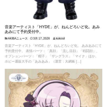
音楽アーティスト「HYDE」が、ねんどろいど化。あみ
あみにて予約受付中。
3
AKIBAニュース
3月 17, 2026
kokosil
月
音楽アーティスト「HYDE」が、ねんどろいど化。 あみあみにて
1
8
予約受付中。 表情パーツ：「真顔」「流し目顔」「戦闘顔」、
,
オプションパーツ：「帽子」「サングラス」「マイク」ほか。
2
ホビー通販大手の「あみあみ」（運営：大網株 […]
0
2
6