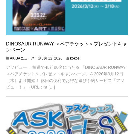
DINOSAUR RUNWAY ＜ペアチケット＞プレゼントキャ
ンペーン
3
AKIBAニュース
3月 12, 2026
kokosil
月
アソビュー！ 抽選で45組90名に当たる 「DINOSAUR RUNWAY
1
3
＜ペアチケット＞プレゼントキャンペーン」を2026年3月12日
,
（木）より開始！ 休日の便利でお得な遊び予約サービス「アソ
2
ビュー！」（URL：ht […]
0
2
6