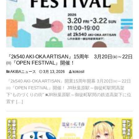
『2k540 AKI-OKA ARTISAN』15周年 3月20日㈮～22日
㈰『OPEN FESTIVAL』開催！
3
AKIBAニュース
3月 13, 2026
kokosil
月
『2k540 AKI-OKA ARTISAN』開業15周年開幕 3月20日㈮～22日
1
3
㈰『OPEN FESTIVAL』開催！ JR秋葉原駅～御徒町駅間高架
,
下“ものづくりの街” ■JR秋葉原駅～御徒町駅間の鉄道高架下に位
2
置す […]
0
2
6