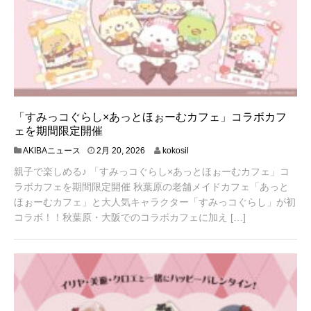
「すみっコぐらし×あっとほぉーむカフェ」コラボカフ
ェを期間限定開催
2
AKIBAニュース
2月 20, 2026
kokosil
月
親子で楽しめる♪ 「すみっコぐらし×あっとほぉーむカフェ」コ
2
4
ラボカフェを期間限定開催 秋葉原の老舗メイドカフェ「あっと
,
ほぉーむカフェ」と大人気キャラクター「すみっコぐらし」が初
2
コラボ！！秋葉原・大阪でのコラボカフェに加え […]
0
2
6