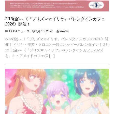
2/13(金)～《『プリズマ☆イリヤ』バレンタインカフェ
2026》開催！
2
AKIBAニュース
2月 10, 2026
kokosil
月
2/13(金)～《『プリズマ☆イリヤ』バレンタインカフェ2026》開
1
2
催！ イリヤ・美遊・クロエと一緒にハッピーバレンタイン！ 2月
,
13日(金)～《『プリズマ☆イリヤ』バレンタインカフェ2026》
2
を。キュアメイドカフェ(C […]
0
2
6