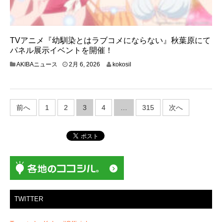
TVアニメ『幼馴染とはラブコメにならない』秋葉原にて
パネル展示イベントを開催！
2
AKIBAニュース
2月 6, 2026
kokosil
月
1
2
,
投
2
前へ
1
2
3
4
…
315
次へ
稿
0
2
の
6
ペ
ー
ジ
送
り
TWITTER