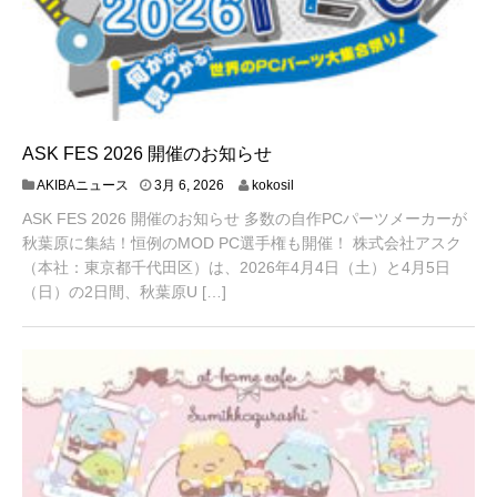
ASK FES 2026 開催のお知らせ
3
AKIBAニュース
3月 6, 2026
kokosil
月
ASK FES 2026 開催のお知らせ 多数の自作PCパーツメーカーが
6
,
秋葉原に集結！恒例のMOD PC選手権も開催！ 株式会社アスク
2
（本社：東京都千代田区）は、2026年4月4日（土）と4月5日
0
（日）の2日間、秋葉原U […]
2
6