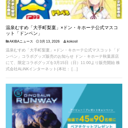
温泉むすめ「大手町梨稟」×ドン・キホーテ公式マスコ
ット「ドンペン」
3
AKIBAニュース
3月 13, 2026
kokosil
月
温泉むすめ「大手町梨稟」×ドン・キホーテ公式マスコット「ド
1
3
ンペン」コラボグッズ販売のお知らせ ドン・キホーテ秋葉原店
,
にて、限定コラボグッズを3月15日（日）11:00より販売開始 株
2
式会社ALiNKインターネット(本社： […]
0
2
6