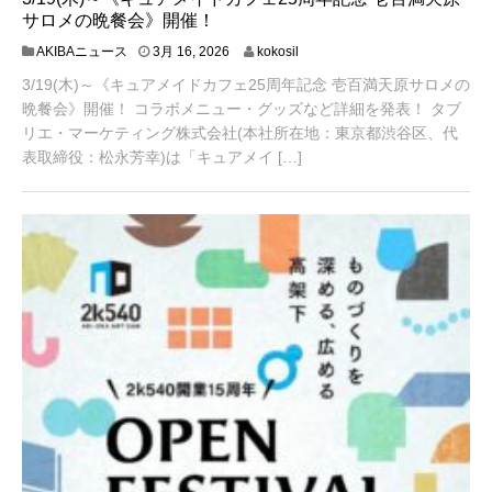
サロメの晩餐会》開催！
3
AKIBAニュース
3月 16, 2026
kokosil
月
3/19(木)～《キュアメイドカフェ25周年記念 壱百満天原サロメの
1
6
晩餐会》開催！ コラボメニュー・グッズなど詳細を発表！ タブ
,
リエ・マーケティング株式会社(本社所在地：東京都渋谷区、代
2
表取締役：松永芳幸)は「キュアメイ […]
0
2
6