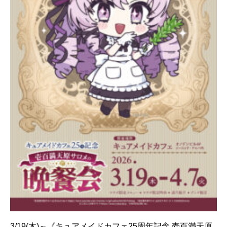
3/19(木)～《キュアメイドカフェ25周年記念 壱百満天原