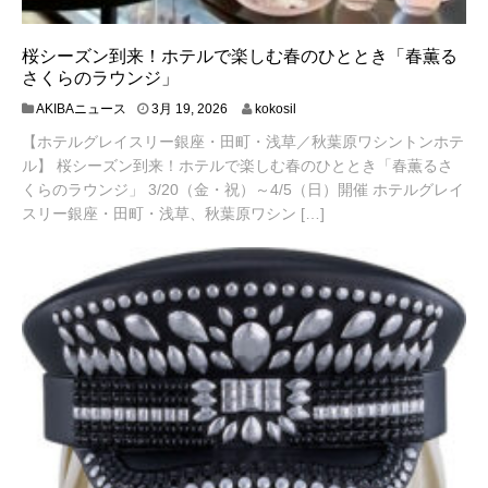
桜シーズン到来！ホテルで楽しむ春のひととき「春薫る
さくらのラウンジ」
3
AKIBAニュース
3月 19, 2026
kokosil
月
【ホテルグレイスリー銀座・田町・浅草／秋葉原ワシントンホテ
1
8
ル】 桜シーズン到来！ホテルで楽しむ春のひととき「春薫るさ
,
くらのラウンジ」 3/20（金・祝）～4/5（日）開催 ホテルグレイ
2
スリー銀座・田町・浅草、秋葉原ワシン […]
0
2
6