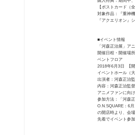
購入特典：期間中、
【ポストカード（全
対象作品：『重神
『アクエリオン』
■イベント情報
「河森正治展」アニ
開催日程・開催場所：
ベントフロア
2018年6月3日 【
イベントホール（
出演者：河森正治
内容：河森正治監
アニメファンに向
参加方法：「河森正
O.N.SQUARE：6
の開店時より、会場
先着でイベント参