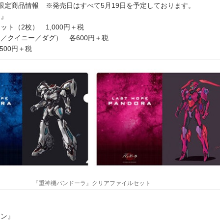
限定商品情報 ※発売日はすべて5月19日を予定しております。
ラ』
ト（2枚） 1,000円＋税
／クイニー／ダグ） 各600円＋税
500円＋税
『重神機パンドーラ』クリアファイルセット
オン』