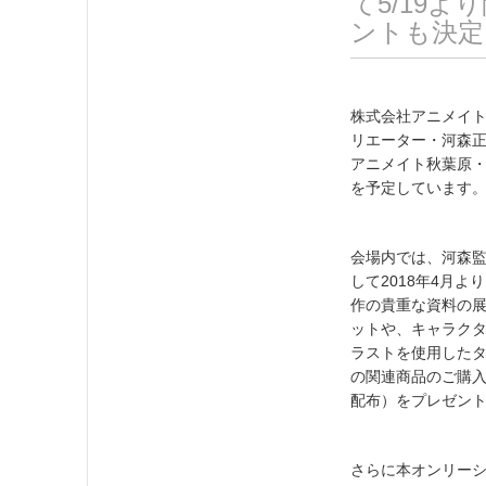
て5/19
ントも決定
株式会社アニメイ
リエーター・河森正
アニメイト秋葉原・
を予定しています
会場内では、河森
して2018年4月
作の貴重な資料の
ットや、キャラク
ラストを使用した
の関連商品のご購入
配布）をプレゼン
さらに本オンリーシ