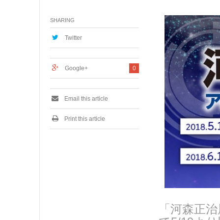
月
5
SHARING
,
2
0
Twitter
1
8
Google+
0
Email this article
Print this article
「河森正治