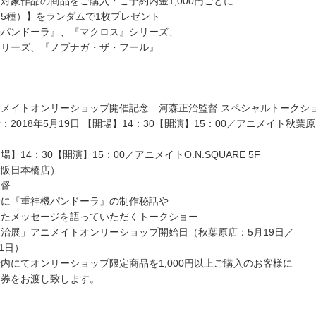
対象作品の商品をご購入・ご予約内金1,000円ごとに
5種）】をランダムで1枚プレゼント
機パンドーラ』、『マクロス』シリーズ、
シリーズ、『ノブナガ・ザ・フール』
メイトオンリーショップ開催記念 河森正治監督 スペシャルトークシ
2018年5月19日 【開場】14：30【開演】15：00／アニメイト秋葉原 
開場】14：30【開演】15：00／アニメイトO.N.SQUARE 5F
大阪日本橋店）
監督
督に『重神機パンドーラ』の制作秘話や
けたメッセージを語っていただくトークショー
治展」アニメイトオンリーショップ開始日（秋葉原店：5月19日／
月1日）
内にてオンリーショップ限定商品を1,000円以上ご購入のお客様に
加券をお渡し致します。