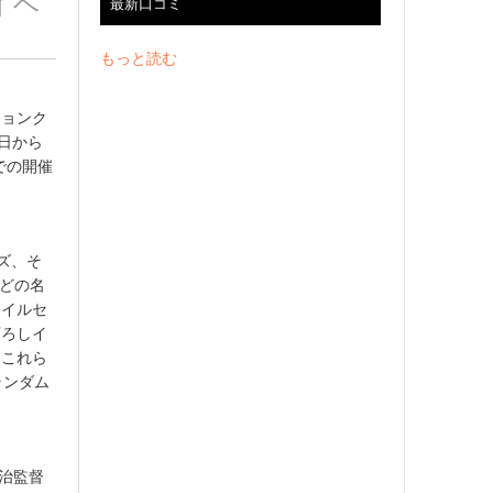
イベ
最新口コミ
もっと読む
ジョンク
日から
での開催
ズ、そ
などの名
ァイルセ
下ろしイ
、これら
ランダム
正治監督