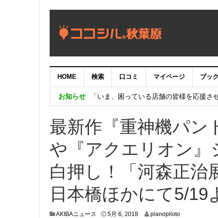
【重要：9月5日（火）22時】ココシル
HOME
検索
口コミ
マイページ
ブッ
【秋葉原ワシントンホテル】「Akiba eGam
お知らせ
「いま、困っている店舗の皆様を応援さ
最新作『重神機パン
や『アクエリオン』
白押し！「河森正治
日本橋ほかにて5/1
5
AKIBAニュース
5月 6, 2018
planopiloto