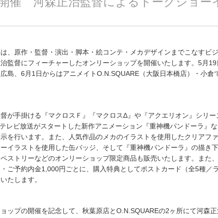
より開催 河森正治監督によるトークショー
トは、原作・監督・演出・脚本・絵コンテ・メカデザインまでこなすビ
治監督にフィーチャーしたオンリーショップを開催いたします。5月19
広島、6月1日からはアニメイトO.N.SQUARE（大阪日本橋店）・小倉
。
監督が手掛ける『マクロスＦ』『マクロスΔ』や『アクエリオン』シリー
よりテレビ放送がスタートした新作アニメーション『重神機パンドーラ』
展示を行います。また、人気作品のメカのイラストを使用したクリアフ
ターイラストを使用した缶バッジ、そして『重神機パンドーラ』の描き
タペストリーなどのオンリーショップ限定商品も販売いたします。また
・ご予約内金1,000円ごとに、購入特典としてポストカード（全5種／
トいたします。
ョップの開催を記念して、秋葉原店とO.N.SQUAREの2ヶ所にて河森