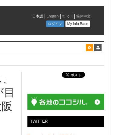
とコラボレーション
ス』
が目
大阪
TWITTER