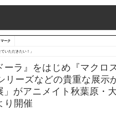
：アカウントサービス移行のお知らせ
クマーク
ing Room（仮称）」期間限定販売 NTT東日本 ・ NTT e-Sports
せていただきたい！」
ドーラ』をはじめ『マクロ
シリーズなどの貴重な展示
展」がアニメイト秋葉原・
9より開催