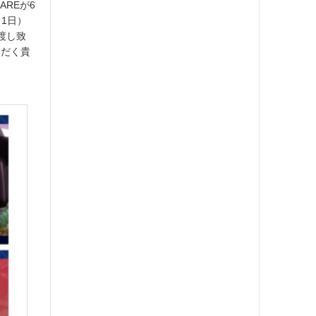
AREが6
月1日）
渡し致
ただく貴