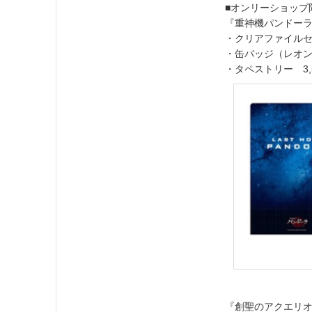
■オンリーショップ
『重神機パンドー
・クリアファイルセッ
・缶バッジ（レオン
・タペストリー 3,
『創聖のアクエリ