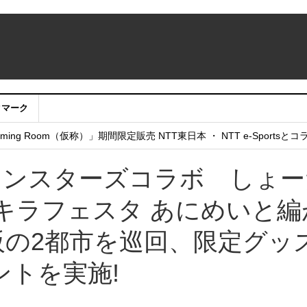
クマーク
：アカウントサービス移行のお知らせ
ing Room（仮称）」期間限定販売 NTT東日本 ・ NTT e-Sports
せていただきたい！」
インスターズコラボ しょー
キラフェスタ あにめいと編
大阪の2都市を巡回、限定グッ
ントを実施!