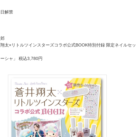
後日解禁
近郊
翔太×リトルツインスターズコラボ公式BOOK特別付録 限定ネイルセッ
シャ」 税込3,780円