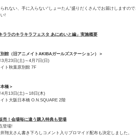
られない、手に入らない“しょーたん”盛りだくさんでお届けしますので
い!
キララのキラキラフェスタ あにめいと編」実施概要
別館（旧アニメイトAKIBAガールズステーション）＞
3月23日(土)～4月7日(日)
イト秋葉原別館 7F
日本橋＞
4月13日(土)～18日(木)
ト大阪日本橋 O.N.SQUARE 2階
販売！会場毎に違う購入特典も登場
点登場!
蒼井翔太さん書き下ろしコメント入りブロマイド配布も決定しました。