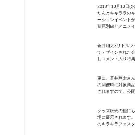
2018年10月10
たんとキキララの
ーションイベントが
葉原別館とアニメイ
蒼井翔太×リトル
てデザインされた会
しコメント入り特
更に、蒼井翔太さん
の開催時に対象商
されますので、公
グッズ販売の他に
場に展示されます
のキラキラフェス