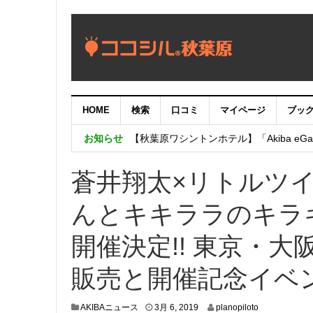
HOME
検索
口コミ
マイページ
ブッ
【重要：9月5日（火）22時】ココシル
お知らせ
【秋葉原ワシントンホテル】「Akiba eGam
「いま、困っている店舗の皆様を応援さ
蒼井翔太×リトルツ
んとキキララのキラ
開催決定!! 東京・
販売と開催記念イベ
2
AKIBAニュース
3月 6, 2019
planopiloto