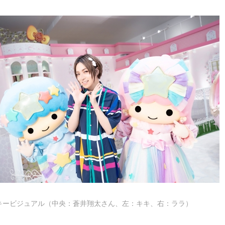
キービジュアル（中央：蒼井翔太さん、左：キキ、右：ララ）