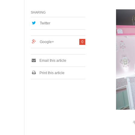
月
2
SHARING
8
,
2
Twitter
0
1
9
Google+
0
Email this article
Print this article