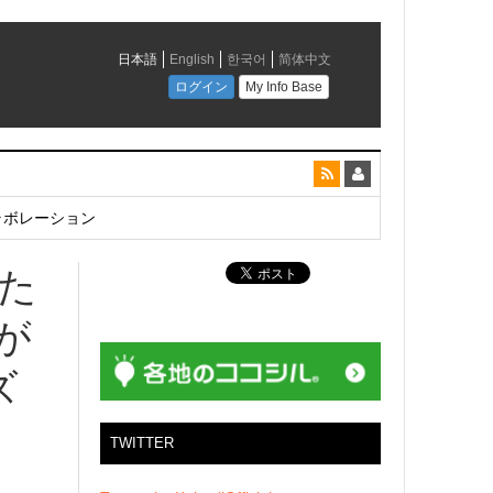
とコラボレーション
た
が
ズ
TWITTER