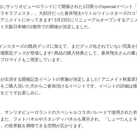
日(水)にサンリオピューロランドにて開催された1日限りのspecialイベント
キラキラフェスタ」。大好評だった蒼井翔太×リトルツインスターズのコ
アニメイトにやってきます! 3月23日にリニューアルオープンするアニ
ト大阪日本橋の2都市での開催が決定しました。
ツインスターズの既存グッズに加えて、まだグッズ化されていない写真を
場限定グッズが登場します! 商品の購入特典として、蒼井翔太さんの書
典ブロマイドもご用意しています。
が出演する開催記念イベントの実施が決定しました! アニメイト秋葉原
品をご購入頂いた方からご参加頂けるイベントです。イベントの詳細は
開をどうぞお楽しみに。
も、サンリオピューロランドのスペシャルコラボパレードで使用された
。また、フォトパネルやスタンディパネルも展示され、「しょーたんと
タ」の世界観を満喫できる空間が広がります。