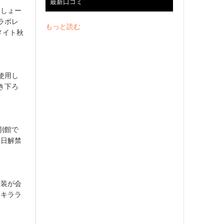
最新口コミ
「しょー
ラボレ
もっと読む
メイト秋
使用し
き下ろ
別館で
後日解禁
衣装が会
キキララ