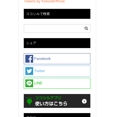
Tweets by KokosilOfficial
ココシルで検索
シェア
Facebook
Twitter
LINE