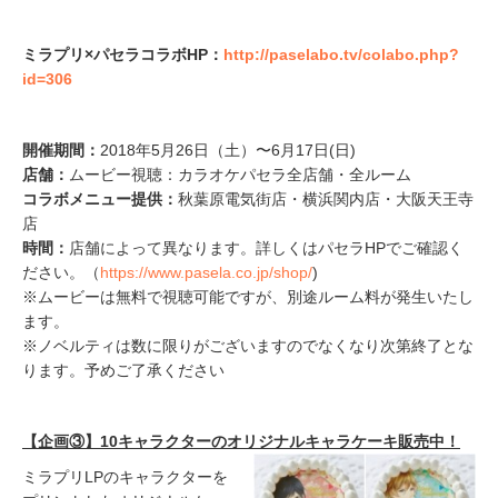
ミラプリ×パセラコラボHP：
http://paselabo.tv/colabo.php?
id=306
開催期間：
2018年5月26日（土）〜6月17日(日)
店舗：
ムービー視聴：カラオケパセラ全店舗・全ルーム
コラボメニュー提供：
秋葉原電気街店・横浜関内店・大阪天王寺
店
時間：
店舗によって異なります。詳しくはパセラHPでご確認く
ださい。（
https://www.pasela.co.jp/shop/
)
※ムービーは無料で視聴可能ですが、別途ルーム料が発生いたし
ます。
※ノベルティは数に限りがございますのでなくなり次第終了とな
ります。予めご了承ください
【企画③】10キャラクターのオリジナルキャラケーキ販売中！
ミラプリLPのキャラクターを