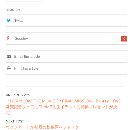
ズ』コラボカフェを
グッドスマイル×ア
SHARING
ニメイトカフェ秋葉
原で開催中!
Twitter
Google+
0
Email this article
Print this article
投
『HiGH&LOW THE MOVIE 3 / FINAL MISSION』Blu-ray・DVD
稿
発売記念フェアにCLAMP先生イラストの特典プレゼントが決
ナ
定！
ビ
ゲ
ヴァンガードが初夏の秋葉原をジャック！