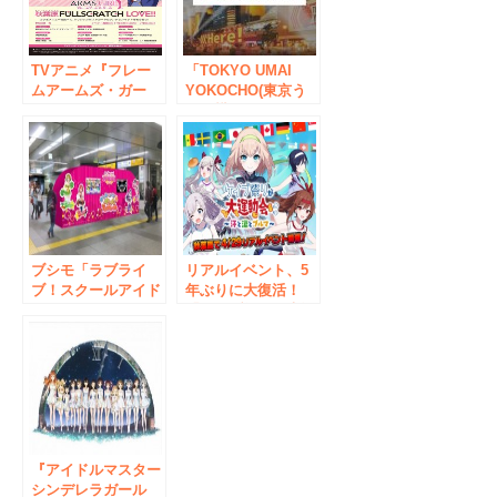
スを発表！
TVアニメ『フレー
「TOKYO UMAI
ムアームズ・ガー
YOKOCHO(東京う
ル』 フードコラボ
まい横丁)」でJOIN
キャンペーン「秋葉
USを見せると、毎
原FULLSCRATCH
日1杯ドリンクが無
LOVE!!」 メニュー
料に！さらに会場内
＆特典グッズ公開！
ユーザーを自動的に
いよいよ6月5日
マッチング！
（月）からスター
ト！
ブシモ「ラブライ
リアルイベント、5
ブ！スクールアイド
年ぶりに大復活！
ルフェスティバル」
「ケイブ祭りが大運
体験イベント『大き
動会～汗と涙とブル
な画面でスクフェス
マ～」東京・秋葉原
しよ♪～ぺたぺたフ
にてGWに開催！
ェスティバル～』開
催のお知らせ
『アイドルマスター
シンデレラガール