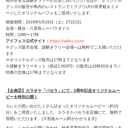
島内を巡る謎解きラリーがお楽しみいただけるほか、オリジナル
グッズの販売や島内のレストランでミラプリLPの世界観をイメ
ージしたオリジナルパフェをご提供いたします。
開催期間：2018年5月26日（土）27日(日)
会場：横浜・八景島シーパラダイス
時間：10時〜17時
アイフェス公式サイト：
https://atfes.com/
※グッズ販売会場、謎解きラリー会場へは無料でご入場いただけ
ます
※オリジナルグッズ販売は17時までとなります
※謎解きラリーキット（税込1,000円）の販売は16時30分まで／
特典の交換は17時までとなります
【企画②】カラオケ「パセラ」にて、3周年記念オリジナルムー
ビーを特別公開！
カレとの思い出がたくさん詰まったオリジナルムービー（約15
分）をご用意いたしました。カラオケパセラ全店舗にて、無料で
視聴いただけます。(※別途ルーム料がかかります)
また、ムービー公開に合わせ、秋葉原電気街店・横浜関内店・大