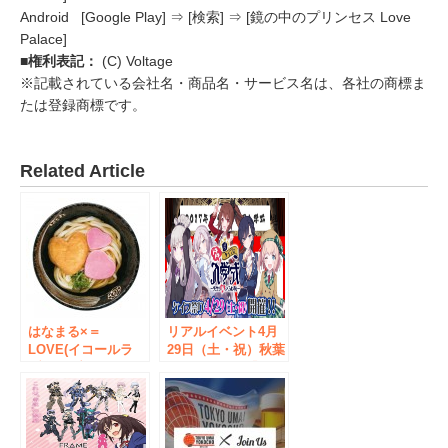
Android [Google Play] ⇒ [検索] ⇒ [鏡の中のプリンセス Love
Palace]
■権利表記：
(C) Voltage
※記載されている会社名・商品名・サービス名は、各社の商標ま
たは登録商標です。
Related Article
はなまる×＝
リアルイベント4月
LOVE(イコールラ
29日（土・祝）秋葉
ブ)より愛をこめて
原にて開催！『ドキ
バレンタインうどん
ドキ ケイブの入学
販売、秋葉原2店舗
式～先生も胸ふくら
ほか
む春！～』公式サイ
ト公開＆最新ニュー