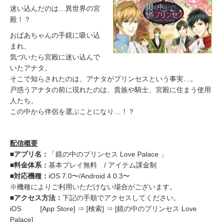
迷い込んだのは…異世界の宮
殿！？
おばあちゃんの手鏡に吸い込
まれ、
気づいたら宮殿に迷い込んで
いたアナタ。
そこで知らされたのは、アナタがプリンセスという事実…。
戸惑うアナタの前に現れたのは、貴族や騎士、宮殿に住まう使用
人たち。
この中から伴侶を選ぶことになり…！？
配信概要
■アプリ名：
「鏡の中のプリンセス Love Palace 」
■料金体系：
基本プレイ無料 / アイテム課金制
■対応機種：
iOS 7.0〜/Android 4.0.3〜
※機種によりご利用いただけない場合がございます。
■アクセス方法：
下記の手順でアクセスしてください。
iOS [App Store] ⇒ [検索] ⇒ [鏡の中のプリンセス Love
Palace]