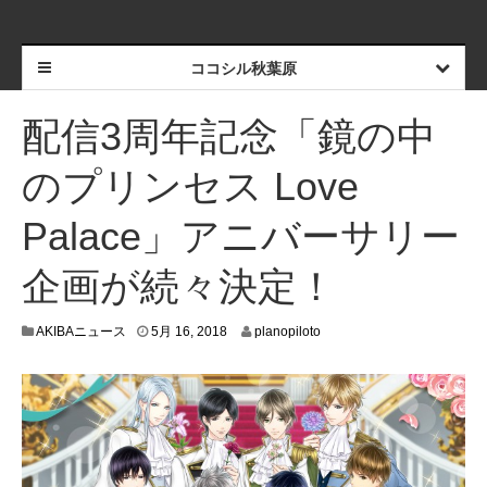
ココシル秋葉原
配信3周年記念「鏡の中
のプリンセス Love
Palace」アニバーサリー
企画が続々決定！
5
AKIBAニュース
5月 16, 2018
planopiloto
月
1
1
,
2
0
1
8