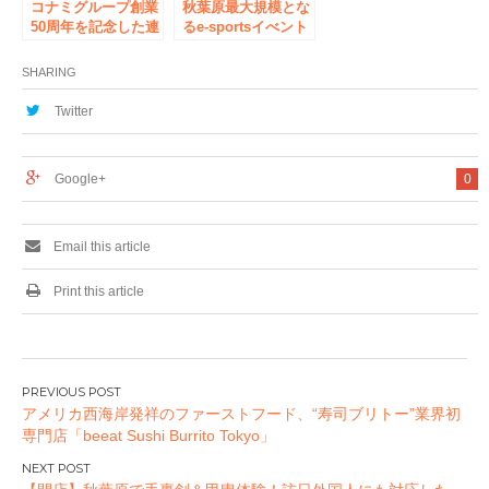
コナミグループ創業
秋葉原最大規模とな
50周年を記念した連
るe-sportsイべント
動企画
『AKIHABARA E-
「”↑↑↓↓←→←→AK
GST（アキハバラ
SHARING
IBA”
イージスト）
ANNIVERSARY
vol.1〜格ゲーしよ
Twitter
COLLECTION from
うぜ〜』が、秋葉原
KONAMI Limited
の街をステージに開
Shop」の開催決
催！！
Google+
0
定！
Email this article
Print this article
投
アメリカ西海岸発祥のファーストフード、“寿司ブリトー”業界初
稿
専門店「beeat Sushi Burrito Tokyo」
ナ
ビ