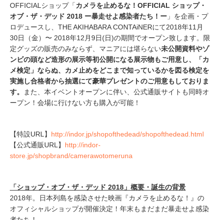
OFFICIALショップ「
カメラを止めるな！OFFICIAL ショップ・
オブ・ザ・デッド 2018 ー暴走せよ感染者たち！ー
」を企画・プ
ロデュースし、THE AKIHABARA CONTAiNERにて2018年11月
30日（金）〜 2018年12月9日(日)の期間でオープン致します。限
定グッズの販売のみならず、マニアには堪らない
未公開資料や
ゾ
ンビの頭など造形の展示
等初公開になる展示物もご用意し、「カ
メ検定
」
ならぬ
、カメ止めをどこまで知っているかを図る検定を
実施し
合格者から抽選にて豪華プレゼント
のご用意もしておりま
す。
また、本イベントオープンに伴い、公式通販サイトも同時オ
ープン！会場に行けない方も購入が可能！
【特設URL】
http://indor.jp/shopofthedead/shopofthedead.html
【公式通販URL】​
http://indor-
store.jp/shopbrand/camerawotomeruna
「
ショップ・オブ・ザ・デッド 2018」概要・誕生の背景
2018年。日本列島を感染させた映画『カメラを止めるな！』の
オフィシャルショップが開催決定！年末もまだまだ暴走せよ感染
者たち！