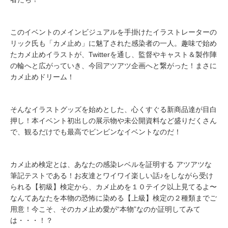
このイベントのメインビジュアルを手掛けたイラストレーターの
リック氏も「カメ止め」に魅了された感染者の一人。趣味で始め
たカメ止めイラストが、Twitterを通し、監督やキャスト＆製作陣
の輪へと広がっていき、今回アツアツ企画へと繋がった！まさに
カメ止めドリーム！
そんなイラストグッズを始めとした、心くすぐる新商品達が目白
押し！本イベント初出しの展示物や未公開資料など盛りだくさん
で、観るだけでも最高でビンビンなイベントなのだ！
カメ止め検定とは、あなたの感染レベルを証明する アツアツな
筆記テストである！お友達とワイワイ楽しい話♪をしながら受け
られる【初級】検定から、カメ止めを１０テイク以上見てるよ〜
なんてあなたを本物の恐怖に染める【上級】検定の２種類までご
用意！今こそ、そのカメ止め愛が“本物”なのか証明してみて
は・・・！？