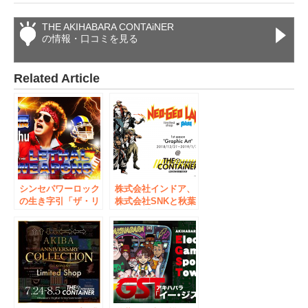
THE AKIHABARA CONTAiNER
の情報・口コミを見る
Related Article
シンセパワーロック
株式会社インドア、
の生き字引「ザ・リ
株式会社SNKと秋葉
ーサルウェポンズ」
原発の”新たなモノ
が秋葉原にて”ザ・
ヅクリ”の発信に向
リーサルウェポンズ
けタッグを組み、期
展”の開催を決定！
間限定イベント
NEOGEO LAND
Limited Shop in
AKIBAの開催を発
表！