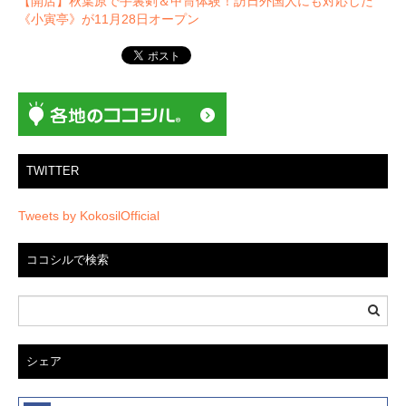
【開店】秋葉原で手裏剣＆甲冑体験！訪日外国人にも対応した
ゲ
《小寅亭》が11月28日オープン
ー
シ
ョ
ン
TWITTER
Tweets by KokosilOfficial
ココシルで検索
シェア