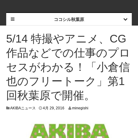
ココシル秋葉原
5/14 特撮やアニメ、CG
作品などでの仕事のプロ
セスがわかる！「小倉信
也のフリートーク」第1
回秋葉原で開催。
4
AKIBAニュース
4月 29, 2016
minegishi
月
2
2
,
2