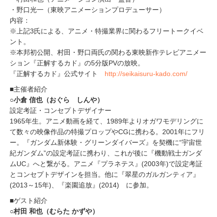
・野口光一（東映アニメーションプロデューサー）
内容：
※上記3氏による、アニメ・特撮業界に関わるフリートークイベ
ント。
※本邦初公開、村田・野口両氏の関わる東映新作テレビアニメー
ション『正解するカド』の5分版PVの放映。
『正解するカド』公式サイト
http://seikaisuru-kado.com/
■主催者紹介
○小倉 信也（おぐら しんや）
設定考証・コンセプトデザイナー
1965年生。アニメ動画を経て、1989年よりオガワモデリングに
て数々の映像作品の特撮プロップやCGに携わる。2001年にフリ
ー。『ガンダム新体験・グリーンダイバーズ』を契機に“宇宙世
紀ガンダム”の設定考証に携わり、これが後に『機動戦士ガンダ
ムUC』へと繋がる。アニメ『プラネテス』(2003年)で設定考証
とコンセプトデザインを担当。他に『翠星のガルガンティア』
(2013～15年)、『楽園追放』(2014) に参加。
■ゲスト紹介
○村田 和也（むらた かずや）