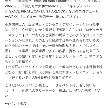
氏と、『楽園追放 -Expelled from Paradise-』や『ゴジラ FINAL
WARS』、『男たちの大和/YAMATO』、『キャプテンハーロッ
ク SPACE PIRATE CAPTAIN HARLOCK』などのプロデューサ
ー/VFXクリエイター「野口光一」氏のお二人です。
小倉信也氏の「設定考証・コンセプトデザイナー」という仕事
は、どういう仕事なのか？監督や演出家、さらにはプロデューサ
ーやクリエイターの方たちと実際の現場でどのようなコミュニケ
ーションがなされ、どのような経緯で仕事を進められているの
か？今回のトークでは、その一端が垣間見えることでしょう。
長くアニメ業界、特撮業界で多くの作品に携わってきた御三方に
よる、その酸いも甘いも知り尽くしたフリートークは、マニアな
らずとも必聴です。
また今回のトークイベント限定で、一般向けとしては本邦初上映
となる、村田氏と野口氏が関わる東映新作テレビアニメーション
『正解するカド』の5分版PVも放映予定です。
これだけのメンバーが集まるトークイベントは、もう無いか
も！？「小倉信也のフリートーク」第1回に、ぜひご来場くださ
い。
■イベント概要