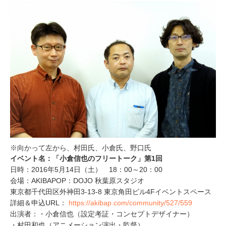
※向かって左から、村田氏、小倉氏、野口氏
イベント名：「小倉信也のフリートーク」第1回
日時：2016年5月14日（土） 18：00～20：00
会場：AKIBAPOP：DOJO 秋葉原スタジオ
東京都千代田区外神田3-13-8 東京角田ビル4Fイベントスペース
詳細＆申込URL：
https://akibap.com/community/527/559
出演者：・小倉信也（設定考証・コンセプトデザイナー）
・村田和也（アニメーション演出・監督）