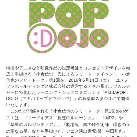
0
1
6
特撮やアニメなど映像作品の設定考証とコンセプトデザインを幅
広く手掛ける「小倉信也」氏によるフリートークイベント「小倉
信也のフリートーク」第1回を、2016年5月14日（土）、ユメノ
ソラホールディングス株式会社の運営するアキバ系ポップカルチ
ャーに特化したラーニング・シェアコミニュティ「AKIBAPOP：
DOJO（アキバポップドウジョウ）」の秋葉原スタジオにて開催
いたします。
このたび開催される「小倉信也のフリートーク」第1回めのゲ
ストは、『コードギアス 反逆のルルーシュ』、『同R2』や
『翠星のガルガンティア』、『劇場版 鋼の錬金術師 嘆きの丘
の聖なる星』などを手掛けた、アニメ演出家/監督「村田和也」