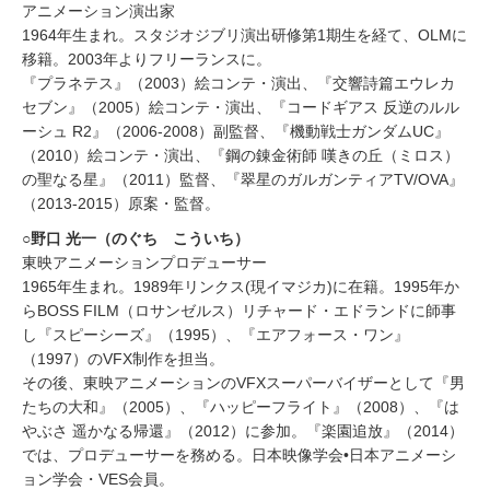
アニメーション演出家
1964年生まれ。スタジオジブリ演出研修第1期生を経て、OLMに
移籍。2003年よりフリーランスに。
『プラネテス』（2003）絵コンテ・演出、『交響詩篇エウレカ
セブン』（2005）絵コンテ・演出、『コードギアス 反逆のルル
ーシュ R2』（2006-2008）副監督、『機動戦士ガンダムUC』
（2010）絵コンテ・演出、『鋼の錬金術師 嘆きの丘（ミロス）
の聖なる星』（2011）監督、『翠星のガルガンティアTV/OVA』
（2013-2015）原案・監督。
○野口 光一（のぐち こういち）
東映アニメーションプロデューサー
1965年生まれ。1989年リンクス(現イマジカ)に在籍。1995年か
らBOSS FILM（ロサンゼルス）リチャード・エドランドに師事
し『スピーシーズ』（1995）、『エアフォース・ワン』
（1997）のVFX制作を担当。
その後、東映アニメーションのVFXスーパーバイザーとして『男
たちの大和』（2005）、『ハッピーフライト』（2008）、『は
やぶさ 遥かなる帰還』（2012）に参加。『楽園追放』（2014）
では、プロデューサーを務める。日本映像学会•日本アニメーシ
ョン学会・VES会員。