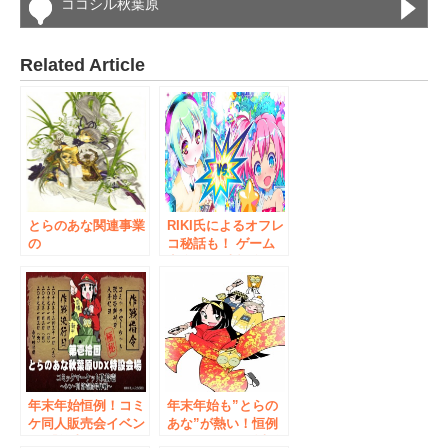
ココシル秋葉原
Related Article
とらのあな関連事業
RIKI氏によるオフレ
の
コ秘話も！ ゲーム
AKIBAPOP:DOJO
音楽CD発売記念50
が、秋葉原でギャラ
名限定トークイベン
リー企画をスター
ト 「激白！8BIT
ト！第一弾として、
AFTER HOURS」
イラストレーター
2016年12月17日
「中村博文」氏によ
（土）、秋葉原で開
る原画展を開催。
催！
年末年始恒例！コミ
年末年始も”とらの
ケ同人販売会イベン
あな”が熱い！恒例
ト 『第壱拾回 とら
のコミケ同人販売会