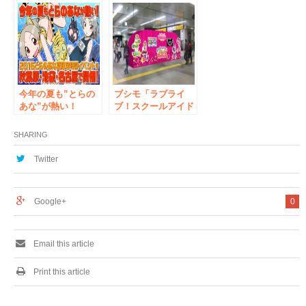
のあなUDX特設会
＋イベント企画『第
場』 「ドリフター
8回 とらのあなUDX
ズ」原画展の開催が
特設会場』開催決
決定！ 2016年12月
定！
31日(土)からスター
ト！
今年の夏も”とらの
ブシモ「ラブライ
あな”が熱い！
ブ！スクールアイド
「2016とらのあな夏
ルフェスティバル」
限定特設イベント」
体験イベント『大き
SHARING
を、秋葉原・池袋・
な画面でスクフェス
名古屋で開催！
しよ♪～ぺたぺたフ
Twitter
ェスティバル～』開
催のお知らせ
Google+
0
Email this article
Print this article