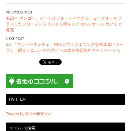
投
4/28～ マンゴー、ピーチがフルーティすぎる！ヨーグルトをプ
稿
ラスしたフローズンドリンク２種をエクセルシオール カフェで
ナ
発売
ビ
ゲ
5/5 「マンゴーチャチャ」初のカフェダイニングを秋葉原にオー
ー
プン！限定メニューや台湾ビール飲み放題無料キャンペーンも
シ
ョ
ン
TWITTER
Tweets by KokosilOfficial
ココシルで検索