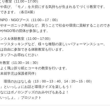
くり教室（11:00～17:00）
みや喜び、「モノ」を大切にする気持ちが生まれるてづくり教室です。
できます。（各日4展）
PO・NGOブース（11:00～17：00）
品やオーガニック商品など、買うことで社会や環境に貢献することので
OやNGO等の団体が参加します。
ス＆体験教室（11:00～17:00）
ポーツスタッキングなど、様々な種類の楽しいパフォーマンスショー。
には自由に参加できる体験教室も行います。
スタッフへお尋ねください
教室（11:30～16：30）
、よく飛ぶ折り紙ヒコーキの教室を行います。
（未就学児は保護者同伴）
環境のおはなし会（13：00～13：40、14：20～15：00）
ン』といっしょにお話と環境クイズを楽しもう！
んなにはボノロングッズのおみやげもあるよ！
といっしょ。」プロジェクト