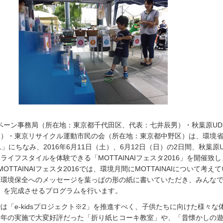
キャンペーン事務局（所在地：東京都千代田区、代表：七井辰男）・秋葉原UD
区）・東京リサイクル運動市民の会（所在地：東京都中野区）は、環境
」にちなみ、2016年6月11日（土）、6月12日（日）の2日間、秋葉原U
ライフスタイルを体験できる「MOTTAINAIフェスタ2016」を開催致
OTTAINAIフェスタ2016では、環境月間にMOTTAINAIについて考え
、環境保全へのメッセージを葉っぱの形の紙に書いていただき、みんな
の木」を完成させるプログラムを行います。
は「e-kidsプロジェクト※2」を推進すべく、子供たちに向けた様々な
昨年の実施で大変好評だった「折り紙ヒコーキ教室」や、「昔懐かしの