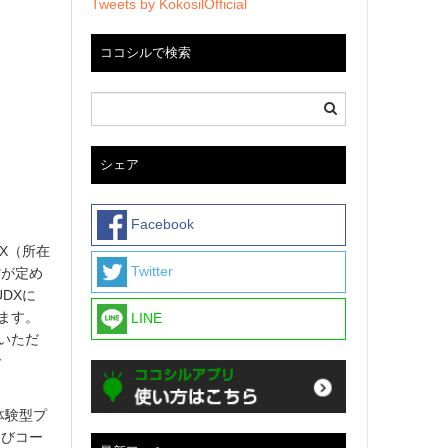
Tweets by KokosilOfficial
ココシルで検索
シェア
Facebook
X（所在
Twitter
省が定め
DXに
します。
LINE
ていただ
で
体験型プ
遊びコー