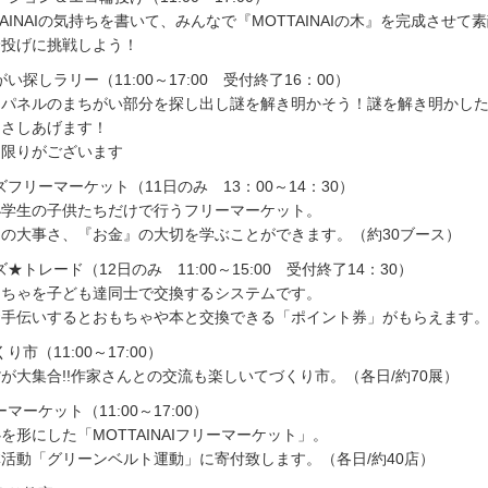
AINAIの気持ちを書いて、みんなで『MOTTAINAIの木』を完成させて
輪投げに挑戦しよう！
ちがい探しラリー（11:00～17:00 受付終了16：00）
たパネルのまちがい部分を探し出し謎を解き明かそう！謎を解き明かし
をさしあげます！
に限りがございます
ッズフリーマーケット（11日のみ 13：00～14：30）
小学生の子供たちだけで行うフリーマーケット。
の大事さ、『お金』の大切を学ぶことができます。（約30ブース）
ッズ★トレード（12日のみ 11:00～15:00 受付終了14：30）
もちゃを子ども達同士で交換するシステムです。
お手伝いするとおもちゃや本と交換できる「ポイント券」がもらえます
くり市（11:00～17:00）
が大集合!!作家さんとの交流も楽しいてづくり市。（各日/約70展）
ーマーケット（11:00～17:00）
を形にした「MOTTAINAIフリーマーケット」。
活動「グリーンベルト運動」に寄付致します。（各日/約40店）