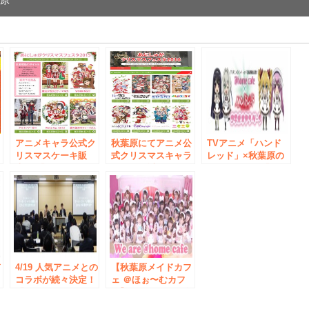
葉原
e
日
アニメキャラ公式ク
秋葉原にてアニメ公
TVアニメ「ハンド
ロ
リスマスケーキ販
式クリスマスキャラ
レッド」×秋葉原の
売！ 「あにしゅが
ケーキ 販売イベン
メイドカフェ「＠ほ
クリスマスフェスタ
ト開催！「あにしゅ
ぉ～むカフェ」のス
2015」 開催日程12
がクリスマスフェス
ペシャルコラボキャ
月19日(土)20日
タ2016」 開催日程
ンペーンが開催！
(日) 場所：秋葉原
12月24日(土)25日
UDX 4F
(日) 場所：秋葉原
UDX 4F
デ
4/19 人気アニメとの
【秋葉原メイドカフ
タ
コラボが続々決定！
ェ ＠ほぉ〜むカフ
「アニメビジネス・
ェ】人気メイド27名
パートナーズフォー
が出演するPR動画