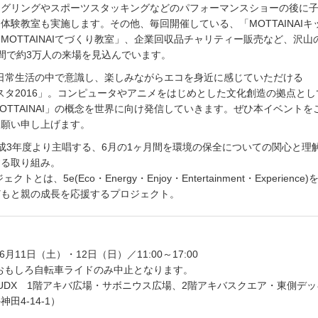
ャグリングやスポーツスタッキングなどのパフォーマンスショーの後に
体験教室も実施します。その他、毎回開催している、「MOTTAINAIキ
MOTTAINAIてづくり教室」、企業回収品チャリティー販売など、沢山
間で約3万人の来場を見込んでいます。
I」を日常生活の中で意識し、楽しみながらエコを身近に感じていただける
Iフェスタ2016」。コンピュータやアニメをはじめとした文化創造の拠点と
OTTAINAI」の概念を世界に向け発信していきます。ぜひ本イベントを
お願い申し上げます。
成3年度より主唱する、6月の1ヶ月間を環境の保全についての関心と理
する取り組み。
ェクトとは、5e(Eco・Energy・Enjoy・Entertainment・Experience
どもと親の成長を応援するプロジェクト。
6月11日（土）・12日（日）／11:00～17:00
おもしろ自転車ライドのみ中止となります。
UDX 1階アキバ広場・サボニウス広場、2階アキバスクエア・東側デッ
田4-14-1）