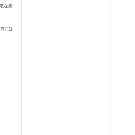
素敵な景
た方には
。