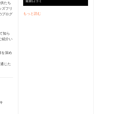
最新口コミ
子供たち
ッズフリ
もっと読む
のプログ
して知ら
ご紹介い
解を深め
)を通じた
キ