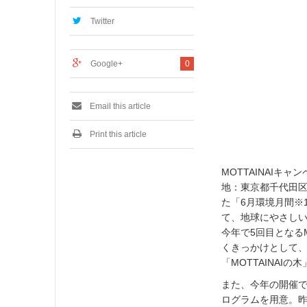
2
0
Twitter
1
6
Google+
0
Email this article
Print this article
MOTTAINAI
地：東京都千代田
た「6月環境月間※1
て、地球にやさしい
今年で5回目となるM
くきっかけとして
「MOTTAINAI
また、今年の開催で
ログラムを用意。