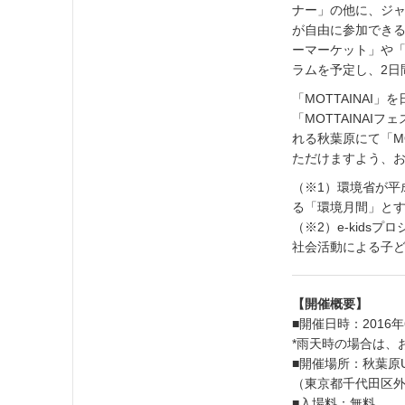
ナー」の他に、ジ
が自由に参加できる
ーマーケット」や「
ラムを予定し、2日
「MOTTAINA
「MOTTAINA
れる秋葉原にて「M
ただけますよう、
（※1）環境省が平
る「環境月間」と
（※2）e-kidsプロジ
社会活動による子
【開催概要】
■開催日時：2016年
*雨天時の場合は、
■開催場所：秋葉原
（東京都千代田区外神
■入場料：無料