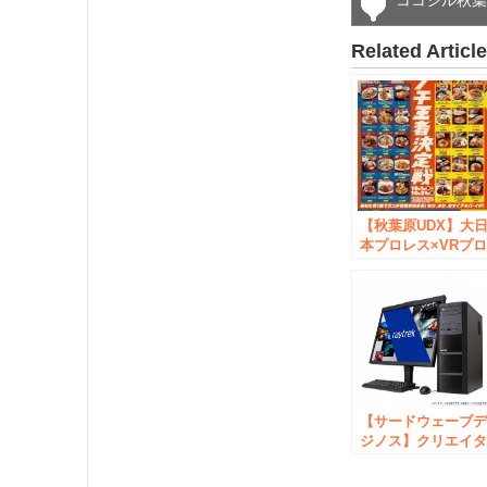
ココシル秋
Related Articl
【秋葉原UDX】大
本プロレス×VRプ
レス開催！
【サードウェーブ
ジノス】クリエイ
ー向け
PC「raytrek」を