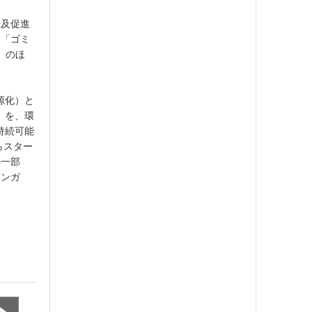
普及促進
す「ゴミ
」のほ
資源化）と
」を、環
持続可能
らスター
の一部
ワンガ