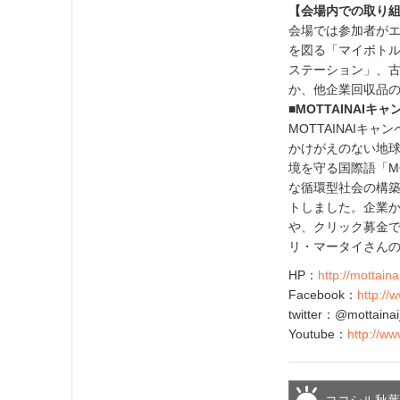
【会場内での取り
会場では参加者が
を図る「マイボト
ステーション」、古
か、他企業回収品
■MOTTAINAIキ
MOTTAINAIキャ
かけがえのない地球
境を守る国際語「M
な循環型社会の構築
トしました。企業
や、クリック募金
リ・マータイさん
HP：
http://mottainai
Facebook：
http://
twitter：@mottainai
Youtube：
http://w