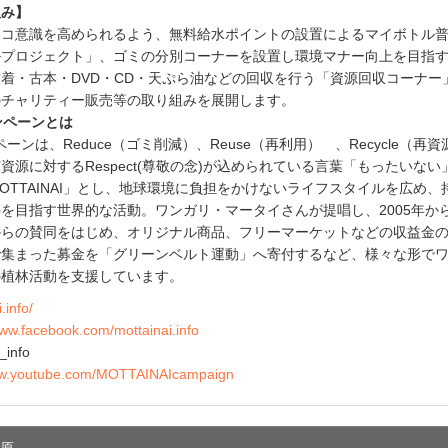
組み】
エコ意識を高められるよう、無料給水ポイントの設置によるマイボトル
ルプロジェクト」、ゴミの分別コーナーを設置し環境マナー向上を目指
着・古本・DVD・CD・天ぷら油などの回収を行う「資源回収コーナー
のチャリティー販売等の取り組みを展開します。
ャンペーンとは
ンペーンは、Reduce（ゴミ削減）、Reuse（再利用） 、Recycle（再
資源に対するRespect(尊敬の念)が込められている言葉「もったいない
OTTAINAI」とし、地球環境に負担をかけないライフスタイルを広め、
を目指す世界的な活動。ワンガリ・マータイさんが提唱し、2005年か
からの賛同をはじめ、オリジナル商品、フリーマーケットなどの収益金
で集まった募金を「グリーンベルト運動」へ寄付するなど、様々な形で
の植林活動を支援しています。
.info/
www.facebook.com/mottainai.info
_info
ww.youtube.com/MOTTAINAIcampaign