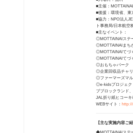
■主催：MOTTAI
■後援：環境省、東
■協力：NPO法人JE
ト事務局/日本航空
■主なイベント：
◎MOTTAINAI
◎MOTTAINAI
◎MOTTAINAIて
◎MOTTAINAI
◎おもちゃパーク
◎企業回収品チャ
◎ファーマーズマ
◎e-kidsプロジェ
ブブロックランド
JAL折り紙ヒコー
WEBサイト：
http:/
【主な実施内容ご
◆MOTTAINAIス