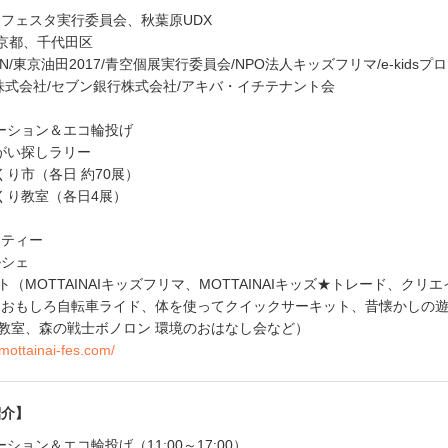
NAIフェスタ実行委員会、秋葉原UDX
京都、千代田区
N/東京油田2017/青空個展実行委員会/NPO法人キッズフリマ/e-kidsプ
株式会社/セブン銀行株式会社/アキバ・イチテナント会
ステーション＆エコ輪投げ
まちがい探しラリー
づくり市（各日 約70展）
てづくり教室（各日4展）
リティー
ルシェ
クト（MOTTAINAIキッズフリマ、MOTTAINAIキッズ★トレード、クリ
、おもしろ自転車ライド、体を使ってクイックサーキット、昔懐かしの
キ教室、森の戦士ボノロン 環境のおはなし会など）
/mottainai-fes.com/
紹介】
テーション＆エコ輪投げ（11:00～17:00）