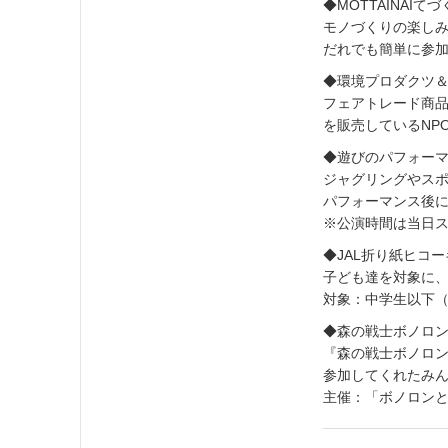
◆MOTTAINAIてづ
モノづくりの楽し
だれでも簡単に参加
◆環境プロダクツ＆N
フェアトレード商
を販売しているNP
◆遊びのパフォーマン
ジャグリングやス
パフォーマンス後
※公演時間は当日
◆JAL折り紙ヒコーキ
子ども達を対象に
対象：中学生以下
◆森の戦士ボノロン 
『森の戦士ボノロ
参加してくれたみ
主催：「ボノロン