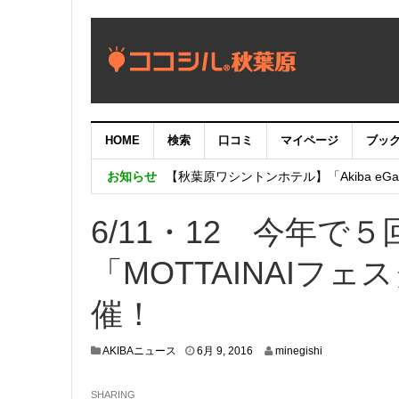
HOME
検索
口コミ
マイページ
ブッ
【重要：9月5日（火）22時】ココシル
お知らせ
【秋葉原ワシントンホテル】「Akiba eGam
「いま、困っている店舗の皆様を応援さ
6/11・12 今年で
「MOTTAINAIフェス
催！
6
AKIBAニュース
6月 9, 2016
minegishi
月
3
SHARING
,