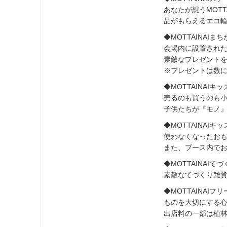
あなたが想うMOTT
品がもらえるエコ
◆MOTTAINAIま
会場内に設置され
素敵なプレゼント
※プレゼントは数
◆MOTTAINAIキ
売るのも買うのも
子供たちが『モノ』
◆MOTTAINAIキ
使わなくなったお
また、ブース内で
◆MOTTAINAIてづ
素敵なてづくり雑貨
◆MOTTAINAIフリ
ものを大切にする心
出店料の一部は植林