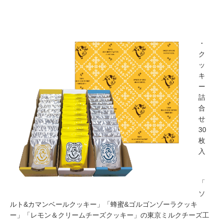
・
ク
ッ
キ
ー
詰
合
せ
30
枚
入
「
ソ
ルト&カマンベールクッキー」「蜂蜜&ゴルゴンゾーラクッキ
ー」「レモン＆クリームチーズクッキー」の東京ミルクチーズ工