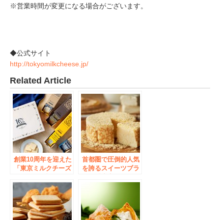
※営業時間が変更になる場合がございます。
◆公式サイト
http://tokyomilkcheese.jp/
Related Article
創業10周年を迎えた
首都圏で圧倒的人気
「東京ミルクチーズ
を誇るスイーツブラ
工場」をお祝いし
ンド「東京ミルクチ
て！トリュフ味を加
ーズ工場」が5月19
えたスペシャルパッ
日（水）三井アウト
ケージ「10周年記念
レットパーク入間に
クッキー詰合せ」を
待望の初出店