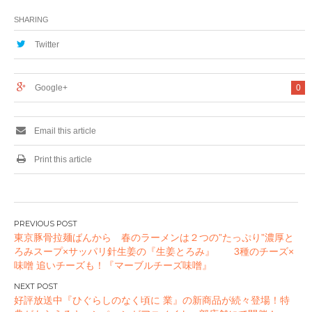
ーズ工場】より人気
工場」より、人気の
のクッキー2種詰合
クッキー2種詰合せ
SHARING
せを今年も発売
が“限定ギフトボッ
クス” に入って新登
Twitter
場
Google+
0
Email this article
Print this article
投
東京豚骨拉麺ばんから 春のラーメンは２つの”たっぷり”濃厚と
稿
ろみスープ×サッパリ針生姜の『生姜とろみ』 3種のチーズ×
ナ
味噌 追いチーズも！『マーブルチーズ味噌』
ビ
ゲ
好評放送中『ひぐらしのなく頃に 業』の新商品が続々登場！特