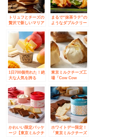
新発売
トリュフとチーズの
まるで“抹茶ラテ”の
贅沢で新しいマリア
ようなダブルクリー
ージュ！10周年を迎
ム！カウカウキッチ
えた「東京ミルクチ
ンから季節限定「ミ
ーズ工場」より「ト
ルクパイ 抹茶」を
リュフ＆チェダーク
今年も発売
ッキー」を新発売
1日700個売れた！絶
東京ミルクチーズ工
大な人気を誇る
場「Cow Cow
CowCowサンデーに
Kitchen」6月27日ア
この夏おすすめの新
トレ秋葉原にグラン
作「CowCowサンデ
ドオープン！
ー マンゴー」が季
節限定発売
かわいい限定パッケ
ホワイトデー限定！
ージ【東京ミルクチ
「東京ミルクチーズ