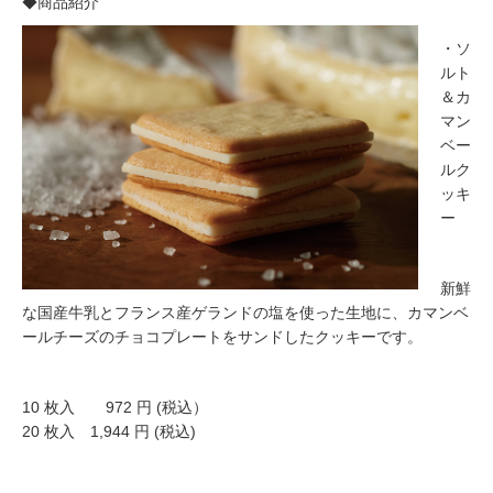
◆商品紹介
・ソ
ルト
＆カ
マン
ベー
ルク
ッキ
ー
新鮮
な国産牛乳とフランス産ゲランドの塩を使った生地に、カマンベ
ールチーズのチョコプレートをサンドしたクッキーです。
10 枚入 972 円 (税込）
20 枚入 1,944 円 (税込)