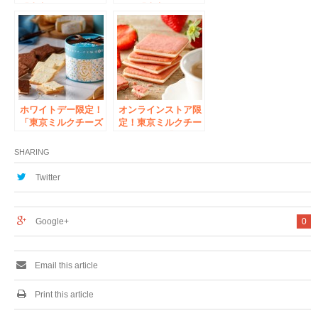
「東京ミルクチーズ
ンド「東京ミルクチ
工場」から、「レモ
ーズ工場」が5月19
ン&クリームチーズ
日（水）三井アウト
クッキー」が季節限
レットパーク入間に
定で発売
待望の初出店
ホワイトデー限定！
オンラインストア限
「東京ミルクチーズ
定！東京ミルクチー
工場」より、人気の
ズ工場より「ティー
クッキー2種詰合せ
タイムギフトセッ
SHARING
が“限定ギフトボッ
ト」が新登場
クス” に入って新登
Twitter
場
Google+
0
Email this article
Print this article