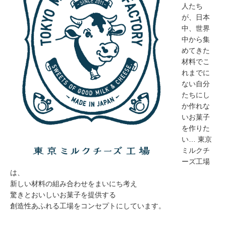
人たち
が、日本
中、世界
中から集
めてきた
材料でこ
れまでに
ない自分
たちにし
か作れな
いお菓子
を作りた
い… 東京
ミルクチ
ーズ工場
は、
新しい材料の組み合わせをまいにち考え
驚きとおいしいお菓子を提供する
創造性あふれる工場をコンセプトにしています。