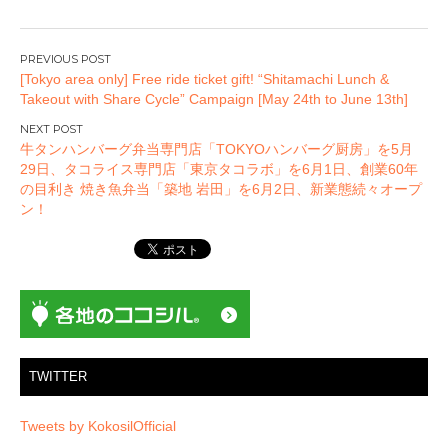
投
[Tokyo area only] Free ride ticket gift! “Shitamachi Lunch &
稿
Takeout with Share Cycle” Campaign [May 24th to June 13th]
ナ
ビ
牛タンハンバーグ弁当専門店「TOKYOハンバーグ厨房」を5月
ゲ
29日、タコライス専門店「東京タコラボ」を6月1日、創業60年
ー
の目利き 焼き魚弁当「築地 岩田」を6月2日、新業態続々オープ
ン！
シ
ョ
ン
TWITTER
Tweets by KokosilOfficial