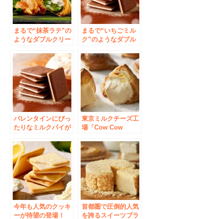
まるで“抹茶ラテ”の
まるで“いちごミル
ようなダブルクリー
ク”のようなダブル
ム！カウカウキッチ
クリーム！カウカウ
ンから季節限定「ミ
キッチンから季節限
ルクパイ 抹茶」を
定「ミルクパイスト
今年も発売
ロベリー」を今年も
発売
バレンタインにぴっ
東京ミルクチーズ工
たりなミルクパイが
場「Cow Cow
新登場！カウカウキ
Kitchen」6月27日ア
ッチンから「ミルク
トレ秋葉原にグラン
パイ ショコラ」を
ドオープン！
期間限定で発売
今年も人気のクッキ
首都圏で圧倒的人気
ーが待望の登場！
を誇るスイーツブラ