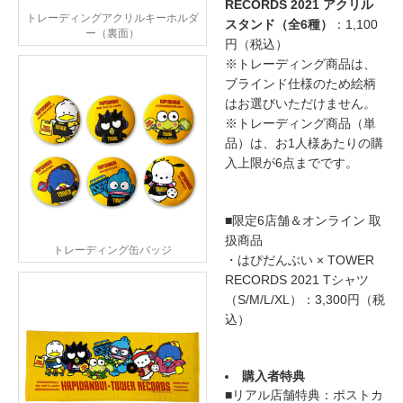
RECORDS 2021 アクリル
トレーディングアクリルキーホルダ
スタンド（全6種）
：1,100
ー（裏面）
円（税込）
※トレーディング商品は、
ブラインド仕様のため絵柄
はお選びいただけません。
※トレーディング商品（単
品）は、お1人様あたりの購
入上限が6点までです。
■限定6店舗＆オンライン 取
扱商品
トレーディング缶バッジ
・はぴだんぶい × TOWER
RECORDS 2021 Tシャツ
（S/M/L/XL）：3,300円（税
込）
購入者特典
■リアル店舗特典：ポストカ