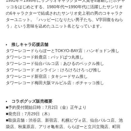
1991年～1995年にサンリオキャラクター大賞を5連覇したポチャ
ッコをはじめとする、1980年代〜1990年代に活躍したサンリオ
の6キャラクターで結成されたサンリオ史上初の男のコキャラク
ターユニット。「ハッピーになりたい男子たち、V字回復をねら
う」という意味を込めたユニット名となっています。
推しキャラ応援店舗
タワーレコードららぽーとTOKYO-BAY店：ハンギョドン推し
タワーレコード鈴鹿店：バッドばつ丸推し
タワーレコード仙台パルコ店：あひるのペックル推し
タワーレコード オンライン：けろけろけろっぴ推し
タワーレコード新宿店：タキシードサム推し
タワーレコード梅田大阪マルビル店：ポチャッコ推し
コラボグッズ販売概要
■予約受付開始日時：7月2日（金）正午より
■発売日：7月29日（木）
■取扱店舗：渋谷店、新宿店、札幌ピヴォ店、仙台パルコ店、池
袋店、秋葉原店、アリオ亀有店、ららぽーと立川立飛店、町田