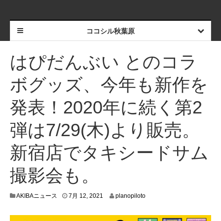
ココシル秋葉原
はぴだんぶい とのコラ
ボグッズ、今年も新作を
発表！2020年に続く第2
弾は7/29(木)より販売。
新宿店でタキシードサム
撮影会も。
7
AKIBAニュース
7月 12, 2021
planopiloto
月
1
0