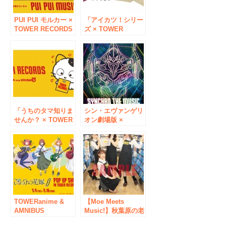
ひとつに！
PUI PUI モルカー ×
「アイカツ！シリー
TOWER RECORDS
ズ × TOWER
コラボグッズ発売！
RECORDS」コラボ
レコードショップ
グッズを3/4発売！
『PUI PUI MUSIC』
最新作「アイカツプ
をタワーレコードで
ラネット！」や「ア
再現！
イカツ！」のアイテ
ムが登場！
「うちのタマ知りま
シン・エヴァンゲリ
せんか？ × TOWER
オン劇場版 ×
RECORDS コラボグ
TOWER
ッズ」タワレコ限定
RECORDS
デザインで１月10日
1/21(木)にコラボグ
発売
ッズを発売！タワレ
コ店頭ではコラボポ
スターを掲出！
TOWERanime &
【Moe Meets
AMNIBUS
Music!】秋葉原の老
presents「五等分の
舗人気メイドカフェ