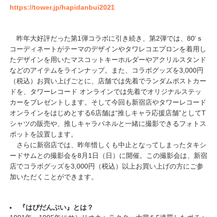
https://tower.jp/hapidanbui2021
昨年大好評だった第1弾コラボに引き続き、第2弾では、80‘ｓ
コーディネートがテーマのデザインやタワレコエプロンを着用し
たデザインを用いたマスコットキーホルダーやアクリルスタンド
などのアイテムをラインナップ。また、コラボグッズを3,000円
（税込）お買い上げごとに、店舗では先着でランダムポストカー
ドを、タワーレコード オンラインでは先着でオリジナルステッ
カーをプレゼントします。そして今回も新宿店やタワーレコード
オンラインをはじめとする6店舗は“推しキャラ応援店舗”としてT
シャツの販売や、推しキャラパネルと一緒に撮影できるフォトス
ポットを設置します。
さらに新宿店では、昨年惜しくも中止となってしまったタキシ
ードサムとの撮影会を8月1日（日）に開催。この撮影会は、新宿
店でコラボグッズを3,000円（税込）以上お買い上げの方にご参
加いただくことができます。
『はぴだんぶい』とは？