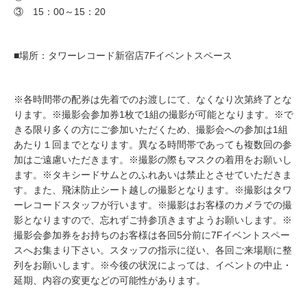
③ 15：00～15：20
■場所：タワーレコード新宿店7Fイベントスペース
※各時間帯の配券は先着でのお渡しにて、なくなり次第終了とな
ります。※撮影会参加券1枚で1組の撮影が可能となります。※で
きる限り多くの方にご参加いただくため、撮影会への参加は1組
あたり１回までとなります。異なる時間帯であっても複数回の参
加はご遠慮いただきます。※撮影の際もマスクの着用をお願いし
ます。※タキシードサムとのふれあいは禁止とさせていただきま
す。また、飛沫防止シート越しの撮影となります。※撮影はタワ
ーレコードスタッフが行います。※撮影はお客様のカメラでの撮
影となりますので、忘れずご持参頂きますようお願いします。※
撮影会参加券をお持ちのお客様は各回5分前に7Fイベントスペー
スへお集まり下さい。スタッフの指示に従い、各回ご来場順に整
列をお願いします。※今後の状況によっては、イベントの中止・
延期、内容の変更などの可能性があります。