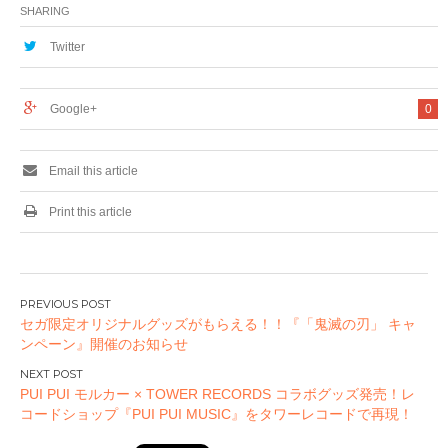
花嫁∬ POP UP
「あっとほぉーむカ
SHARING
SHOP in TOWER
フェ」がタワーレコ
RECORDS」を開
ード秋葉原店・難波
Twitter
催！
店とのコラボ商品を
発売!
Google+
0
Email this article
Print this article
投
セガ限定オリジナルグッズがもらえる！！『「鬼滅の刃」 キャ
稿
ンペーン』開催のお知らせ
ナ
ビ
PUI PUI モルカー × TOWER RECORDS コラボグッズ発売！レ
ゲ
コードショップ『PUI PUI MUSIC』をタワーレコードで再現！
ー