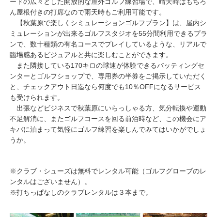
ードの広々とした開放的な屋外ゴルフ練習場で、晴天時はもちろ
ん屋根付きの打席なので雨天時もご利用可能です。
【秋葉原で楽しくシミュレーションゴルフプラン】は、屋内シ
ミュレーションが出来るゴルフスタジオを55分間利用できるプラ
ンで、数十種類の有名コースでプレイしているような、リアルで
臨場感あるビジュアルと共に楽しむことができます。
また隣接している170キロの球速が体験できるバッティングセ
ンターとゴルフショップで、専用券の半券をご掲示していただく
と、チェックアウト日迄なら何度でも10％OFFになるサービス
も受けられます。
出張などビジネスで秋葉原にいらっしゃる方、気分転換や運動
不足解消に、またゴルフコースを回る前泊時など、この機会にア
キバに泊まって気軽にゴルフ練習を楽しんでみてはいかがでしょ
うか。
※クラブ・シューズは無料でレンタル可能（ゴルフグローブのレ
ンタルはございません）。
※打ちっぱなしのクラブレンタルは３本まで。