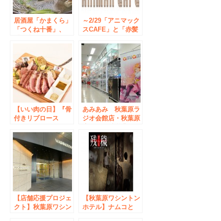
居酒屋「かまくら」
～2/29「アニマック
「つくね十番」、
スCAFE」と「赤髪
「仙台せり鍋」を提
の白雪姫」がスペシ
供開始
ャル・コラボ！
【いい肉の日】『骨
あみあみ 秋葉原ラ
付きリブロース
ジオ会館店・秋葉原
(1kg)』9,229円が
店2nd 短縮営業のご
2,929円に
案内
【店舗応援プロジェ
【秋葉原ワシントン
クト】秋葉原ワシン
ホテル】ナムコと
トンホテル ～アキ
WHG、ホテルでの