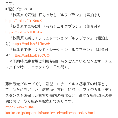
ます。
■宿泊プランURL：
『秋葉原で気軽に打ちっ放しゴルフプラン』（素泊まり）
https://onl.bz/FrfNnuS
『秋葉原で気軽に打ちっ放しゴルフプラン』（朝食付き）
https://onl.bz/7KJPz6e
『秋葉原で楽しくシミュレーションゴルフプラン』（素泊ま
り）
https://onl.bz/S1RnyvH
『秋葉原で楽しくシミュレーションゴルフプラン』（朝食付
き）
https://onl.bz/B9cCUQm
※予約時に練習場ご利用希望日時をご入力いただきます（チェ
ックイン時～チェックアウト日の間）。
藤田観光グループでは、新型コロナウイルス感染症の対策とし
て、新たに制定した「環境衛生方針」に沿い、フィジカル・ディ
スタンスを確保した接客や館内の清潔など、高度な衛生環境の提
供に向け、取り組みを徹底しております。
https://www.fujita-
kanko.co.jp/import_info/notice_cleanliness_policy.html