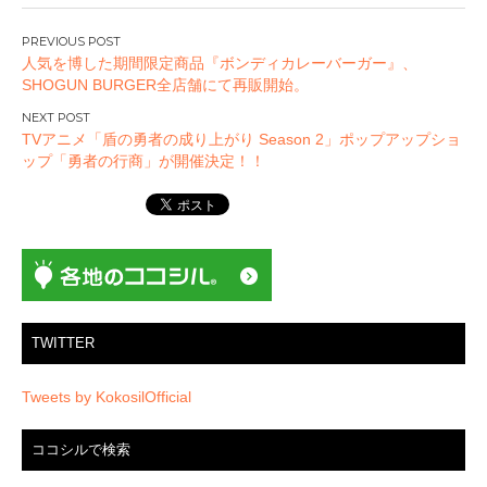
投
人気を博した期間限定商品『ボンディカレーバーガー』、
稿
SHOGUN BURGER全店舗にて再販開始。
ナ
ビ
TVアニメ「盾の勇者の成り上がり Season 2」ポップアップショ
ゲ
ップ「勇者の行商」が開催決定！！
ー
シ
ョ
ン
TWITTER
Tweets by KokosilOfficial
ココシルで検索