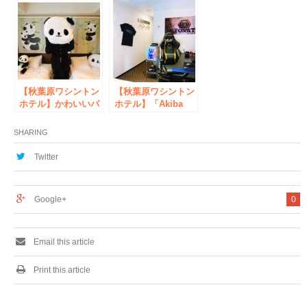
バとともに待ってま
謎解き体験サービス
す～
を初導入「残穢【ざ
んえ】-泊まっては
いけない宿-」イベ
ント開催
【秋葉原ワシントン
【秋葉原ワシントン
ホテル】かわいいパ
ホテル】「Akiba
ンダに囲まれたフォ
eGaming
トジェニックルーム
Room（仮称）」期
SHARING
が誕生！「アキバパ
間限定販売 NTT東日
ンダハウス」宿泊プ
本 ・ NTT e-Sports
Twitter
ラン
とコラボレーション
Google+
0
Email this article
Print this article