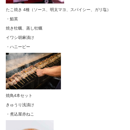
たこ焼き 4種（ソース、明太マヨ、スパイシー、ガリ塩）
・鮨英
焼き牡蠣、蒸し牡蠣
イワシ胡麻漬け
・ハニービー
焼鳥4本セット
きゅうり浅漬け
・煮込屋赤ねこ