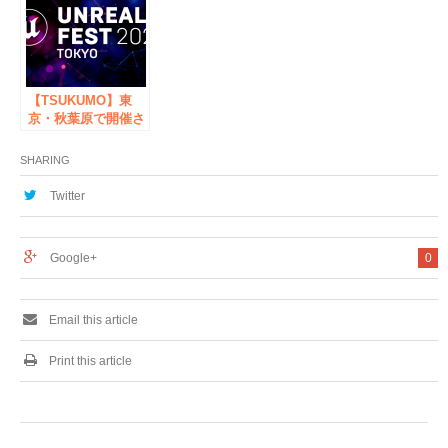
at All 19 Stores
Simultaneously-
Enriching Japan
with Sake-
【TSUKUMO】東
京・秋葉原で開催さ
れるエピックゲーム
ズジャパン主催の
SHARING
Unreal Engine公式
大型イベント
Twitter
「UNREAL FEST
2023 TOKYO」に出
展
Google+
0
Email this article
Print this article