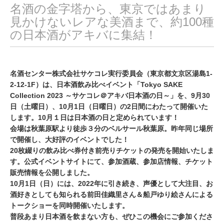
名酒の金字塔から、東京ではあまり
見かけないレアな美酒まで、約100種
の日本酒がアキバに集結！
名酒センター株式会社サケコレ実行委員会（東京都文京区湯島1-
2-12-1F）は、日本酒飲み比べイベント「Tokyo SAKE
Collection 2023 ～サケコレ＠アキバ日本酒の日～」を、9月30
日（土曜日）、10月1日（日曜日）の2日間にわたって開催いた
します。10月１日は日本酒の日と定められています！
会場は秋葉原駅より徒歩３分のベルサール秋葉原。昨年同じ場所
で開催し、大好評のイベントでした！
20枚綴りの飲み比べ券付き前売りチケットの発売を開始いたしま
す。公式イベントサイトにて、参加酒蔵、参加店情報、チケット
販売情報を公開しました。
10月1日（日）には、2022年に引き続き、声優として大注目、お
酒好きとしても知られる前田佳織里さん＆船戸ゆり絵さんによる
トークショーを同時開催いたします。
普段あまり日本酒を飲まない方も、ぜひこの機会にご参加くださ