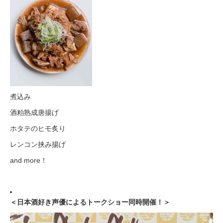
煮込み
酒粕熟成唐揚げ
ホタテのヒモ炙り
レンコン挟み揚げ
and more！
＜日本酒好き声優によるトークショー同時開催！＞