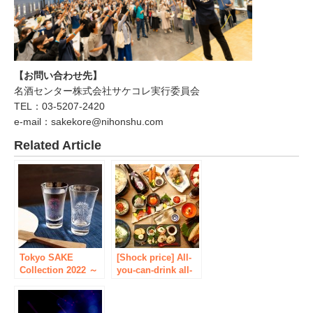
【お問い合わせ先】
名酒センター株式会社サケコレ実行委員会
TEL：03-5207-2420
e-mail：sakekore@nihonshu.com
Related Article
Tokyo SAKE
[Shock price] All-
Collection 2022 ～
you-can-drink all-
サケコレ＠アキバ日
you-can-drink ¥
本酒の日～開催決
2,500! Sake Cost
定！！！
Sake Brewery Held