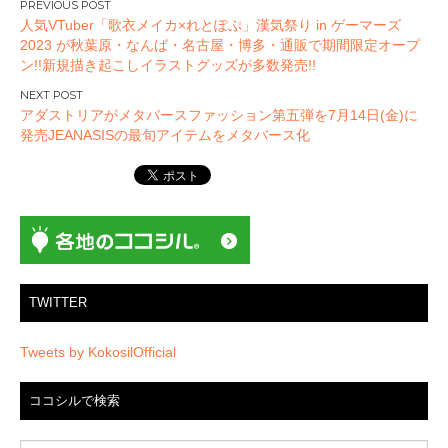
投
人気VTuber「歌衣メイカ×れとぽぷ」漢気祭り in ゲーマーズ
稿
2023 が秋葉原・なんば・名古屋・博多・通販で期間限定オープ
ナ
ン!!新規描き起こしイラストグッズが多数発売!!
ビ
ゲ
アダストリアがメタバースファッション第五弾を7月14日(金)に
ー
発売JEANASISの最旬アイテムをメタバース化
シ
ョ
ン
TWITTER
Tweets by KokosilOfficial
ココシルで検索