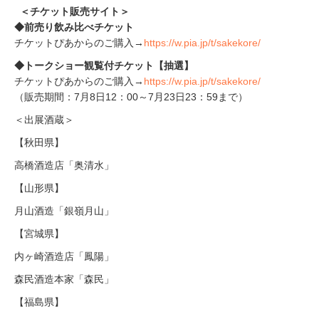
＜チケット販売サイト＞
◆前売り飲み比べチケット
チケットぴあからのご購入→
https://w.pia.jp/t/sakekore/
◆トークショー観覧付チケット【抽選】
チケットぴあからのご購入→
https://w.pia.jp/t/sakekore/
（販売期間：7月8日12：00～7月23日23：59まで）
＜出展酒蔵＞
【秋田県】
高橋酒造店「奥清水」
【山形県】
月山酒造「銀嶺月山」
【宮城県】
内ヶ崎酒造店「鳳陽」
森民酒造本家「森民」
【福島県】