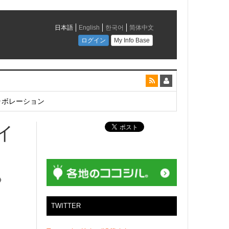
とコラボレーション
イ
！
〉
TWITTER