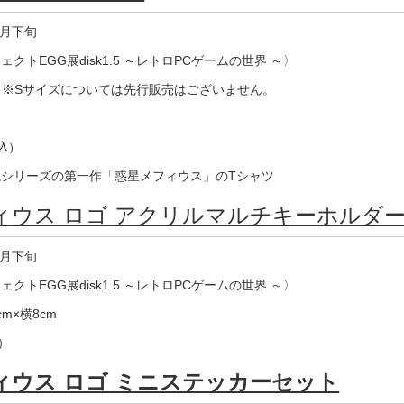
3月下旬
クトEGG展disk1.5 ～レトロPCゲームの世界 ～〉
XL ※Sサイズについては先行販売はございません。
税込）
シリーズの第一作「惑星メフィウス」のTシャツ
ィウス ロゴ アクリルマルチキーホルダ
3月下旬
クトEGG展disk1.5 ～レトロPCゲームの世界 ～〉
m×横8cm
）
ィウス ロゴ ミニステッカーセット