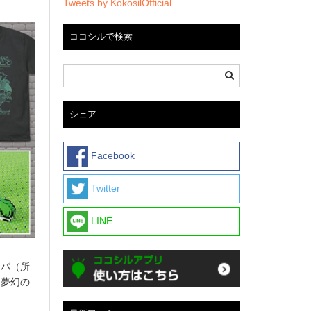
Tweets by KokosilOfficial
ココシルで検索
シェア
Facebook
Twitter
LINE
スパ（所
『夢幻の