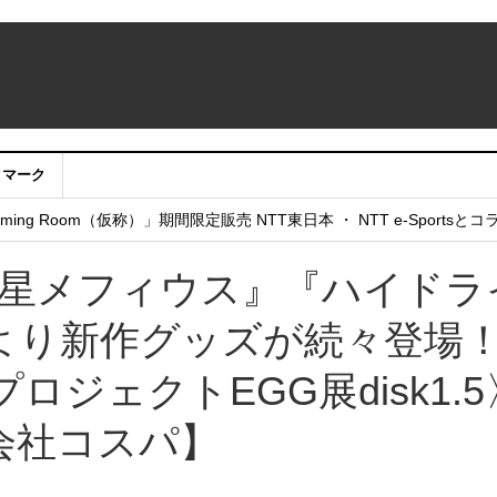
クマーク
：アカウントサービス移行のお知らせ
ing Room（仮称）」期間限定販売 NTT東日本 ・ NTT e-Sports
せていただきたい！」
惑星メフィウス』『ハイドラ
より新作グッズが続々登場
プロジェクトEGG展disk1.5
会社コスパ】