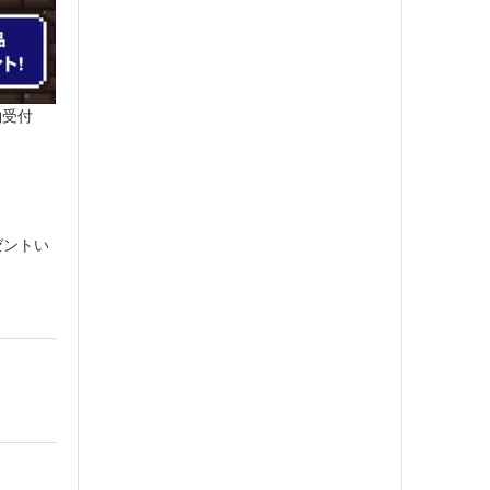
約受付
ゼントい