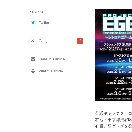
2
月
SHARING
1
6
,
Twitter
2
0
2
Google+
0
4
Email this article
Print this article
公式キャラクター
在地：東京都渋谷
心臓』新グッズを