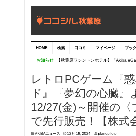
HOME
検索
口コミ
マイページ
ブッ
【重要：9月5日（火）22時】ココシル
お知らせ
【秋葉原ワシントンホテル】「Akiba eGam
「いま、困っている店舗の皆様を応援さ
レトロPCゲーム『
ド』『夢幻の心臓』
12/27(金)～開催の〈
で先行販売！【株式
1
AKIBAニュース
12月 19, 2024
planopiloto