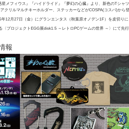
惑星メフィウス』『ハイドライド』『夢幻の心臓』より、新色のTシャ
アクリルマルチキーホルダー、ステッカーなどがCOSPA(コスパ)から
25年12月27日（金）にグランエンタス（秋葉原オノデン1F）を皮切りに
〈プロジェクトEGG展disk1.5 ～レトロPCゲームの世界 ～〉にて先
情報