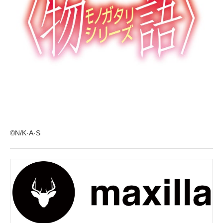
©N/K·A·S