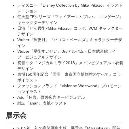
ディズニー 『Disney Collection by Mika Pikazo』イラスト
レーション
任天堂FEシリーズ『ファイアーエムブレム エンゲージ』
キャラクターデザイン
日清『どん兵衛×Mika Pikazo』コラボTVCM キャラクター
デザイン
Vtuber『輝夜月』『ハコス・ベールズ』キャラクターデザ
イン
Vtuber『星街すいせい』3rdアルバム・日本武道館ライ
ブ ビジュアルデザイン
初音ミク『マジカルミライ2018』メインビジュアル・衣装
デザイン
東博150周年記念『国宝 東京国立博物館のすべて』コラ
ボイラスト
ファッションブランド『Vivienne Westwood』プロモーシ
ョンイラスト
Ado『狂言』野外広告キービジュアル
雑誌『anan』表紙イラスト
展示会
2019年 初の商業画集出版、展示会『MikaPikaZo』開催