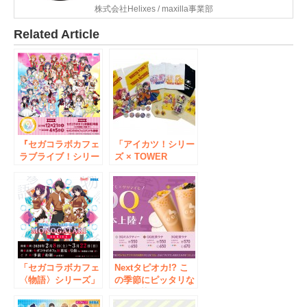
株式会社Helixes / maxilla事業部
Related Article
『セガコラボカフェ
「アイカツ！シリー
ラブライブ！シリー
ズ × TOWER
ズ 9th
RECORDS」コラボ
ANNIVERSARY!
グッズを3/4発売！
feat.ラブライブ！フ
最新作「アイカツプ
ェス』開催のお知ら
ラネット！」や「ア
せ
イカツ！」のアイテ
ムが登場！
「セガコラボカフェ
Nextタピオカ!? こ
〈物語〉シリーズ」
の季節にピッタリな
開催のお知らせ
『QQ(芋圓)シリー
ズ』が登場！