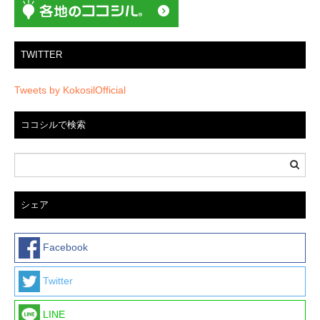
TWITTER
Tweets by KokosilOfficial
ココシルで検索
シェア
Facebook
Twitter
LINE