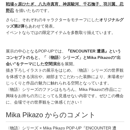
戦場ヶ原ひたぎ、八九寺真宵、神原駿河、千石撫子、羽川翼、忍
野忍
を描いたものです。
さらに、それぞれのキャラクターをモチーフにした
オリジナルグ
ッズ第2弾
もあわせて発表。
イベントならではの限定アイテムを多数取り揃えています。
展示の中心となるPOP-UPでは、
『ENCOUNTER 遭遇』という
コンセプトのもと、「〈物語〉シリーズ」とMika Pikazoの“出
会い”をテーマにした空間演出
を展開。
描き下ろしイラストの展示をはじめ、〈物語〉シリーズの世界観
を体感できる演出や、細部までこだわった装飾により、来場者が
じっくりと作品の魅力に触れられる空間となっています。
〈物語〉シリーズのファンはもちろん、Mika Pikazoの作品にご
興味をお持ちの方にとっても見逃せない内容です。ぜひこの機会
に、会場でその世界観をご体感ください！
Mika Pikazo からのコメント
〈物語〉シリーズ × Mika Pikazo POP-UP『ENCOUNTER 遭