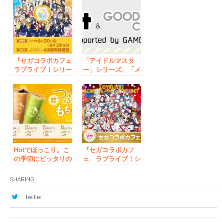
『セガコラボカフェ
「アイドルマスタ
ラブライブ！シリー
ー」シリーズ、「メ
ズ 9th
ギド７２」、「東方
ANNIVERSARY！』
LostWord」などの
開催のお知らせ
アプリゲームグッズ
ショップを期間限定
で開催！
Hotでほっこり。こ
『セガコラボカフ
の季節にピッタリの
ェ ラブライブ！シ
『QQ(芋圓)シリー
リーズ ～LIVE with
ズ』にチョコレー
a smile!～』開催の
SHARING
ト・ほうじ茶・抹茶
お知らせ
の3種類が仲間入
Twitter
り！