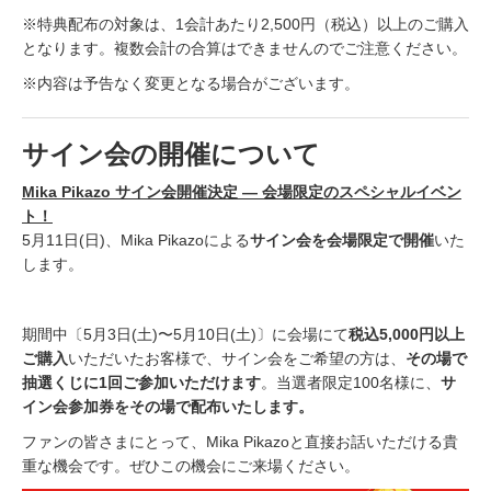
※特典配布の対象は、1会計あたり2,500円（税込）以上のご購入
となります。複数会計の合算はできませんのでご注意ください。
※内容は予告なく変更となる場合がございます。
サイン会の開催について
Mika Pikazo サイン会開催決定 — 会場限定のスペシャルイベン
ト！
5月11日(日)、Mika Pikazoによる
サイン会を会場限定で開催
いた
します。
期間中〔5月3日(土)〜5月10日(土)〕に会場にて
税込5,000円以上
ご購入
いただいたお客様で、サイン会をご希望の方は、
その場で
抽選くじに1回ご参加いただけます
。当選者限定100名様に、
サ
イン会参加券をその場で配布いたします。
ファンの皆さまにとって、Mika Pikazoと直接お話いただける貴
重な機会です。ぜひこの機会にご来場ください。