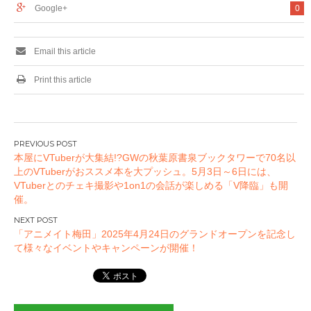
Google+
0
Email this article
Print this article
投
本屋にVTuberが大集結!?GWの秋葉原書泉ブックタワーで70名以
稿
上のVTuberがおススメ本を大プッシュ。5月3日～6日には、
ナ
VTuberとのチェキ撮影や1on1の会話が楽しめる「V降臨」も開
ビ
催。
ゲ
ー
「アニメイト梅田」2025年4月24日のグランドオープンを記念し
て様々なイベントやキャンペーンが開催！
シ
ョ
ン