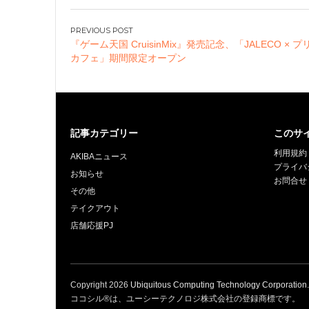
ん』主催のダンス
ェスティバルが開
投
決定！一般公募エ
『ゲーム天国 CruisinMix』発売記念、「JALECO × 
稿
トリー枠も
カフェ」期間限定オープン
ナ
ビ
ゲ
ー
記事カテゴリー
このサ
シ
ョ
利用規約
AKIBAニュース
プライバ
ン
お知らせ
お問合せ
その他
テイクアウト
店舗応援PJ
Copyright
2026
Ubiquitous Computing Technology Corporation
ココシル®は、ユーシーテクノロジ株式会社の登録商標です。