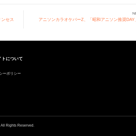
フ
ーみん」で新しいア
みん」空前絶後の超
を強化！ ”萌えカワ
催
イドルグループを仕
絶・新アイドルグル
イイ ライブレスト
ン
掛けます！
ープが1期生の募集
ラン”へと進化し、
プリンセス
アニソンカラオケバーZ、「昭和アニソン推奨DAY
開始！
コラボイベント企画
を拡充していきま
す！
イトについて
シーポリシー
. All Rights Reserved.