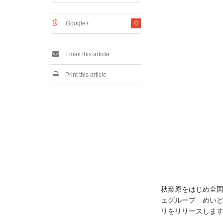
0
1
7
Google+
0
Email this article
Print this article
秋葉原をはじめ全国
ェグループ めいど
リをリリースしま