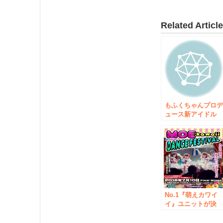
Related Articl
もふくちゃんプロ
ュース新アイドル
【MAID IN
TOKYO】が遂に始
動！8月1日から「
ぼ毎日ステージ」
催！
No.1『萌えカワイ
イ』ユニットが決
定！No.1メイドカ
ェ『めいどりーみ