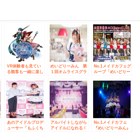
e
デ
VR体験者も見てい
めいどりーみん 第
No.1メイドカフェグ
る観客も一緒に楽し
１回オムライスグラ
ループ「めいどりー
める 「リアルタイ
ンプリを開催
みん」×最強の地下
ム複合現実」でブー
アイドル「仮面女
ほ
スを演出！！
子」がコラボレーシ
開
ョン！～秋葉原最強
MOEkawaiiLIVE開
催決定～
あのアイドルプロデ
アルバイトしながら
No.1メイドカフェ
ューサー「もふくち
アイドルになれる！
『めいどりーみん』
フ
ゃん」がメイドカフ
もふくちゃんプロデ
がライブエンターテ
ェ最大手「めいどり
ュース「めいどりー
インメントサービス