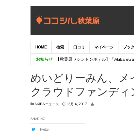
HOME
検索
口コミ
マイページ
ブッ
【重要：9月5日（火）22時】ココシル
お知らせ
【秋葉原ワシントンホテル】「Akiba eGam
「いま、困っている店舗の皆様を応援さ
めいどりーみん、メ
クラウドファンディ
1
AKIBAニュース
12月 4, 2017
2
月
SHARING
1
,
2
Twitter