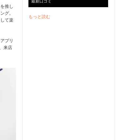
最新口コミ
トを推し
ィング。
もっと読む
通して楽
をアプリ
、来店