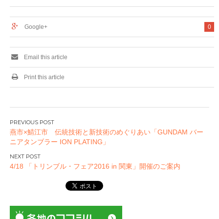
ープが1期生の募集
MOEkawaiiLIVE開
開始！
催決定～
Google+
0
Email this article
Print this article
投
燕市×鯖江市 伝統技術と新技術のめぐりあい「GUNDAM バー
稿
ニアタンブラー ION PLATING」
ナ
ビ
4/18 「トリンブル・フェア2016 in 関東」開催のご案内
ゲ
ー
シ
ョ