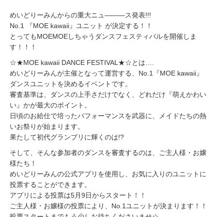
めいどりーみんからの重大ニュ―――ス発表!!!
No.1 『MOE kawaii』ユニット が決定する！！
とってもMOEMOEしちゃうダンスフェスティバルを開催しま
す！！！
☆★MOE kawaii DANCE FESTIVAL★☆とは….
めいどりーみんが主催となって運営する、No.1『MOE kawaii』
ダンスユニットを決めるイベントです。
審査基準は、ダンスの上手さだけでなく、どれだけ『萌えかわい
い』かが最大のポイント。
日頃のお給仕で培ったパフォーマンスを武器に、メイドたちの熱
いお祭りが始まります。
果たして初代グランプリに輝くのは!?
そして、そんな参加者のダンスを審査するのは、ご主人様・お嬢
様たち！
めいどりーみんの公式アプリを使用し、お気に入りのユニットに
投票することができます。
アプリによる投票は5月9日からスタート！！
ご主人様・お嬢様の投票により、No.1ユニットが決まります！！
投票スタートまでもう少しお待ちくださいませ☆