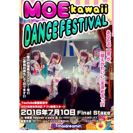
,
2
0
1
6