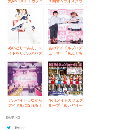
気No.1メイドカフェ
１回オムライスグラ
「アキバ絶対領域」
ンプリを開催
の2号店が7月20日に
NEWオープン！猫
をテーマにした外国
人に人気のメイドカ
フェ
めいどりーみん、メ
あのアイドルプロデ
イドをリアルアバタ
ューサー「もふくち
ー化するクラウドフ
ゃん」がメイドカフ
ァンディングアプリ
ェ最大手「めいどり
をリリース
ーみん」で新しいア
イドルグループを仕
掛けます！
アルバイトしながら
No.1メイドカフェグ
アイドルになれる！
ループ「めいどりー
もふくちゃんプロデ
みん」×最強の地下
ュース「めいどりー
アイドル「仮面女
SHARING
みん」空前絶後の超
子」がコラボレーシ
絶・新アイドルグル
ョン！～秋葉原最強
Twitter