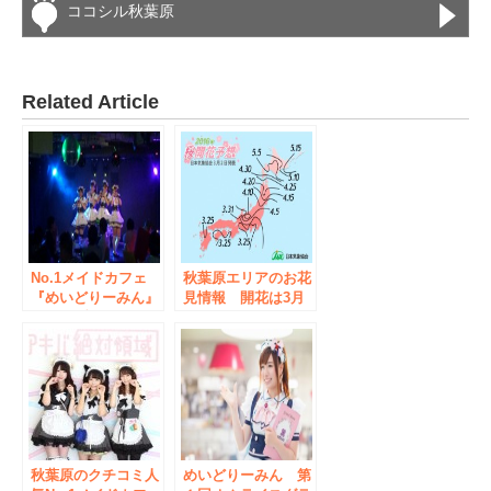
ココシル秋葉原
Related Article
No.1メイドカフェ
秋葉原エリアのお花
『めいどりーみん』
見情報 開花は3月
がライブエンターテ
23日頃 見ごろは3
インメントサービス
月下旬～4月上旬
を強化！ ”萌えカワ
イイ ライブレスト
ラン”へと進化し、
コラボイベント企画
を拡充していきま
す！
秋葉原のクチコミ人
めいどりーみん 第