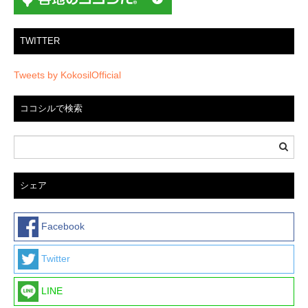
ン
TWITTER
Tweets by KokosilOfficial
ココシルで検索
シェア
Facebook
Twitter
LINE