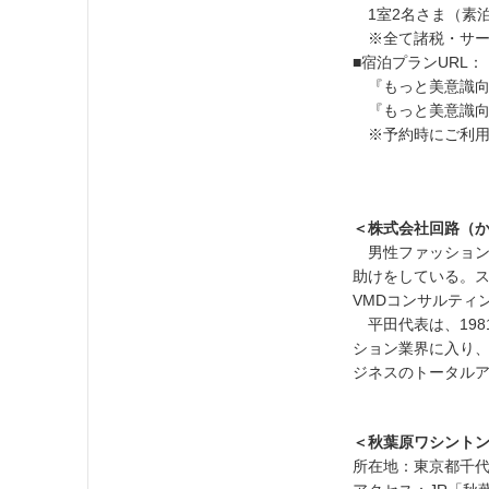
1室2名さま（素泊ま
※全て諸税・サー
■宿泊プランURL：
『もっと美意識向
『もっと美意識向
※予約時にご利用
＜株式会社回路（か
男性ファッション
助けをしている。
VMDコンサルティ
平田代表は、1981
ション業界に入り、
ジネスのトータル
＜秋葉原ワシント
所在地：東京都千代田