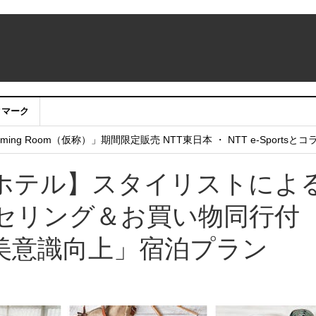
クマーク
：アカウントサービス移行のお知らせ
ing Room（仮称）」期間限定販売 NTT東日本 ・ NTT e-Sports
せていただきたい！」
ホテル】スタイリストによ
セリング＆お買い物同行付
美意識向上」宿泊プラン