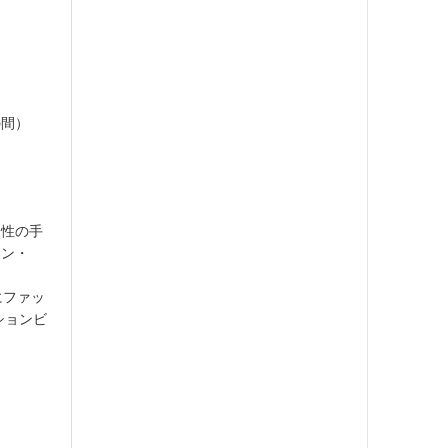
の間）
男性の手
イン・
にファッ
ションビ