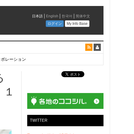
とコラボレーション
る
 １
TWITTER