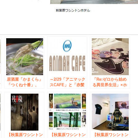
e
ン
居酒屋「かまくら」
～2/29「アニマック
「Re:ゼロから始め
パ
「つくね十番」、
スCAFE」と「赤髪
る異世界生活」×ホ
ォ
「仙台せり鍋」を提
の白雪姫」がスペシ
テル、宿泊スター
ム
供開始
ャル・コラボ！
ト！
パ
プ
ェ
【秋葉原ワシントン
【秋葉原ワシントン
【秋葉原ワシントン