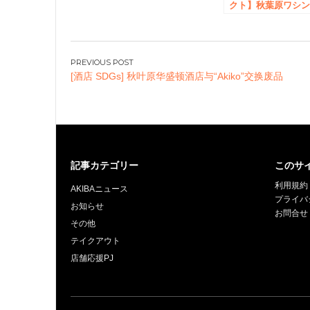
クト】秋葉原ワシ
トンホテル ～ア
バとともに待って
す～
投
[酒店 SDGs] 秋叶原华盛顿酒店与“Akiko”交换废品
稿
ナ
ビ
ゲ
ー
記事カテゴリー
このサ
シ
ョ
利用規約
AKIBAニュース
プライバ
ン
お知らせ
お問合せ
その他
テイクアウト
店舗応援PJ