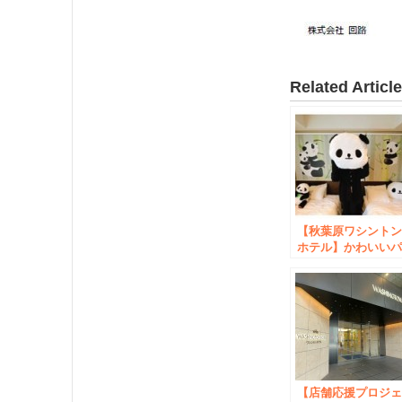
Related Articl
【秋葉原ワシント
ホテル】かわいい
ンダに囲まれたフ
トジェニックルー
が誕生！「アキバ
ンダハウス」宿泊
ラン
【店舗応援プロジ