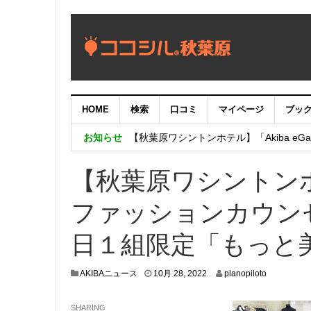
HOME
検索
口コミ
マイページ
ブッ
【重要：9月5日（火）22時】ココシル
お知らせ
【秋葉原ワシントンホテル】「Akiba eGam
「いま、困っている店舗の皆様を応援さ
【秋葉原ワシントン
ファッションカウン
日１組限定「もっと
1
AKIBAニュース
10月 28, 2022
planopiloto
0
月
SHARING
2