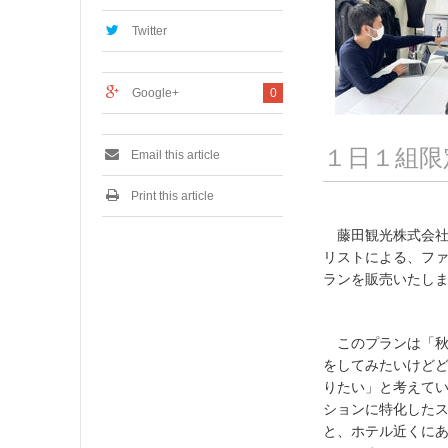
8
,
Twitter
2
0
2
Google+
0
2
１日１組限
Email this article
Print this article
藤田観光株式会社が
リストによる、フ
ランを販売いたし
このプランは「秋
をしてみたいけど
りたい」と考えてい
ションに特化したス
と、ホテル近くに