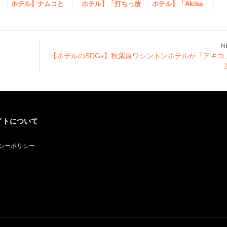
ン
ホテル】ナムコと
ホテル】「打ちっ放
ホテル】「Akiba
キ
WHG、ホテルでの
し」「シミュレーシ
eGaming
ま
謎解き体験サービス
ョン」あなたはどっ
Room（仮称）」期
を初導入「残穢【ざ
ち派？ アキバで気
間限定販売 NTT東日
んえ】-泊まっては
軽にゴルフ練習でき
本 ・ NTT e-Sports
いけない宿-」イベ
る宿泊プラン誕生
とコラボレーション
【ホテルのSDGs】秋葉原ワシントンホテルが「アキコ
ント開催
イトについて
シーポリシー