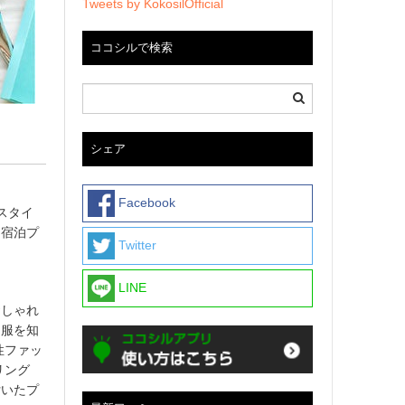
Tweets by KokosilOfficial
ココシルで検索
シェア
Facebook
スタイ
」宿泊プ
Twitter
LINE
おしゃれ
う服を知
性ファッ
リング
付いたプ