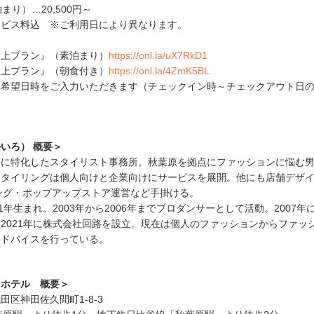
り）…20,500円～
ビス料込 ※ご利用日により異なります。
上プラン』（素泊まり）
https://onl.la/uX7RkD1
上プラン』（朝食付き）
https://onl.la/4ZmK5BL
希望日時をご入力いただきます（チェックイン時～チェックアウト日
いろ） 概要＞
に特化したスタイリスト事務所。秋葉原を拠点にファッションに悩む
スタイリングは個人向けと企業向けにサービスを展開。他にも店舗デザ
ング・ポップアップストア運営など手掛ける。
年生まれ。2003年から2006年までプロダンサーとして活動。2007年
2021年に株式会社回路を設立。現在は個人のファッションからファッ
アドバイスを行っている。
ンホテル 概要＞
区神田佐久間町1-8-3