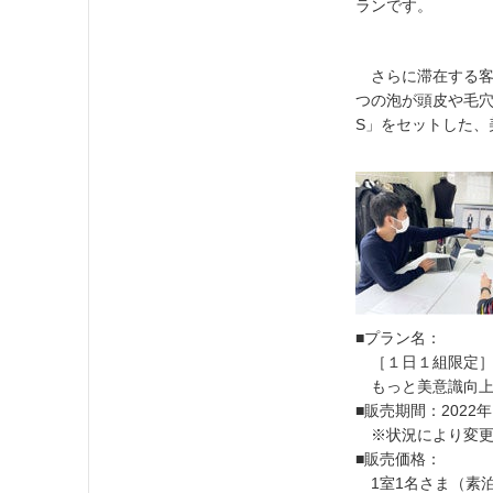
ランです。
さらに滞在する客
つの泡が頭皮や毛穴の
S」をセットした、
■プラン名：
［１日１組限定］
もっと美意識向上
■販売期間：2022
※状況により変更
■販売価格：
1室1名さま（素泊ま