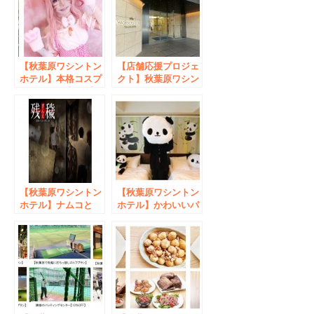
【秋葉原ワシントン
【店舗応援プロジェ
ホテル】本格コスプ
クト】秋葉原ワシン
レ体験付き宿泊プラ
トンホテル ～アキ
ン
バとともに待ってま
す～
【秋葉原ワシントン
【秋葉原ワシントン
ホテル】ナムコと
ホテル】かわいいパ
WHG、ホテルでの
ンダに囲まれたフォ
謎解き体験サービス
トジェニックルーム
を初導入「残穢【ざ
が誕生！「アキバパ
んえ】-泊まっては
ンダハウス」宿泊プ
いけない宿-」イベ
ラン
ント開催