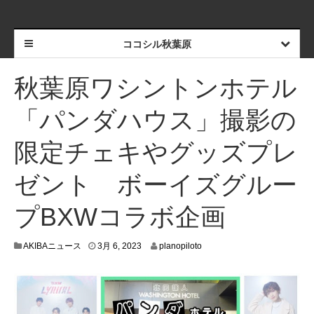
ココシル秋葉原
秋葉原ワシントンホテル
「パンダハウス」撮影の
限定チェキやグッズプレ
ゼント ボーイズグルー
プBXWコラボ企画
2
AKIBAニュース
3月 6, 2023
planopiloto
月
2
8
,
2