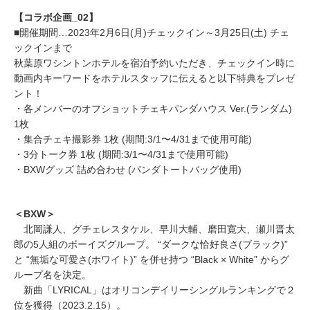
【コラボ企画_02】
■開催期間…2023年2月6日(月)チェックイン～3月25日(土) チェ
ックインまで
秋葉原ワシントンホテルを宿泊予約いただき、チェックイン時に
動画内キーワードをホテルスタッフに伝えると以下特典をプレゼ
ント！
・各メンバーのオフショットチェキパンダハウス Ver.(ランダム)
1枚
・集合チェキ撮影券 1枚 (期間:3/1〜4/31まで使用可能)
・3分トーク券 1枚 (期間:3/1〜4/31まで使用可能)
・BXWグッズ 詰め合わせ (パンダトートバッグ使用)
＜BXW＞
北岡謙人、グチェレスタケル、早川大輔、磨田寛大、瀬川晋太
郎の5人組のボーイズグループ。 “ダークな恰好良さ(ブラック)”
と “無垢な可愛さ(ホワイト)” を併せ持つ “Black × White” からグ
ループ名を決定。
新曲「LYRICAL」はオリコンデイリーシングルランキングで２
位を獲得（2023.2.15）。