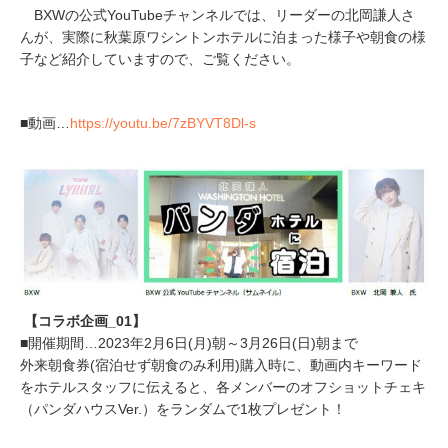
BXWの公式YouTubeチャンネルでは、リーダーの北岡謙人さ
んが、実際に秋葉原ワシントンホテルに泊まった様子や朝食の様
子など紹介していますので、ご覧ください。
■動画…
https://youtu.be/7zBYVT8Dl-s
【コラボ企画_01】
■開催期間…2023年2月6日(月)朝～3月26日(日)朝まで
外来朝食券(宿泊せず朝食のみ利用)購入時に、動画内キーワード
をホテルスタッフに伝えると、各メンバーのオフショットチェキ
（パンダハウスVer.）をランダムで1枚プレゼント！