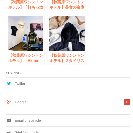
【秋葉原ワシントン
【秋葉原ワシントン
ホテル】「打ちっ放
ホテル】美食の宝庫
し」「シミュレーシ
「福井」のプレミア
ョン」あなたはどっ
ムな食材を朝食で味
ち派？ アキバで気
わう「福井美食フェ
軽にゴルフ練習でき
ア」に参画！
る宿泊プラン誕生
【秋葉原ワシントン
【秋葉原ワシントン
ホテル】「Akiba
ホテル】スタイリス
eGaming
トによるファッショ
Room（仮称）」期
ンカウンセリング＆
SHARING
間限定販売 NTT東日
お買い物同行付 １
本 ・ NTT e-Sports
日１組限定「もっと
Twitter
とコラボレーション
美意識向上」宿泊プ
ラン
Google+
0
Email this article
Print this article