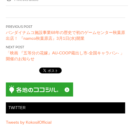
投
バンダイナムコ施設事業68年の歴史で初のゲームセンター秋葉原
稿
出店！ 『namco秋葉原店』3月1日(水)開業
ナ
ビ
「映画 『五等分の花嫁』AU-COOP蔵出し市-全国キャラバン- 」
ゲ
開催のお知らせ
ー
シ
ョ
ン
TWITTER
Tweets by KokosilOfficial