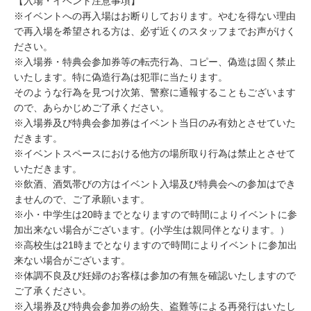
【入場・イベント注意事項】
※イベントへの再入場はお断りしております。やむを得ない理由
で再入場を希望される方は、必ず近くのスタッフまでお声がけく
ださい。
※入場券・特典会参加券等の転売行為、コピー、偽造は固く禁止
いたします。特に偽造行為は犯罪に当たります。
そのような行為を見つけ次第、警察に通報することもございます
ので、あらかじめご了承ください。
※入場券及び特典会参加券はイベント当日のみ有効とさせていた
だきます。
※イベントスペースにおける他方の場所取り行為は禁止とさせて
いただきます。
※飲酒、酒気帯びの方はイベント入場及び特典会への参加はでき
ませんので、ご了承願います。
※小・中学生は20時までとなりますので時間によりイベントに参
加出来ない場合がございます。(小学生は親同伴となります。）
※高校生は21時までとなりますので時間によりイベントに参加出
来ない場合がございます。
※体調不良及び妊婦のお客様は参加の有無を確認いたしますので
ご了承ください。
※入場券及び特典会参加券の紛失、盗難等による再発行はいたし