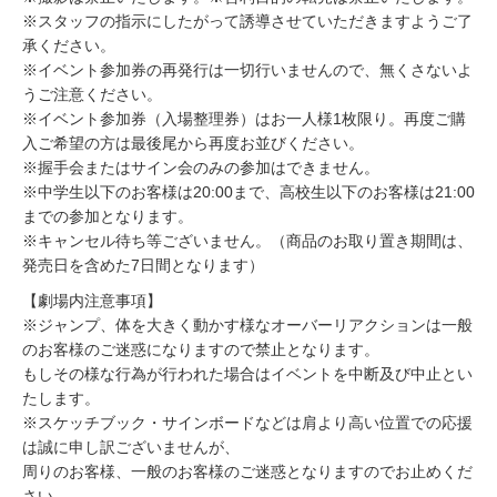
※スタッフの指示にしたがって誘導させていただきますようご了
承ください。
※イベント参加券の再発行は一切行いませんので、無くさないよ
うご注意ください。
※イベント参加券（入場整理券）はお一人様1枚限り。再度ご購
入ご希望の方は最後尾から再度お並びください。
※握手会またはサイン会のみの参加はできません。
※中学生以下のお客様は20:00まで、高校生以下のお客様は21:00
までの参加となります。
※キャンセル待ち等ございません。（商品のお取り置き期間は、
発売日を含めた7日間となります）
【劇場内注意事項】
※ジャンプ、体を大きく動かす様なオーバーリアクションは一般
のお客様のご迷惑になりますので禁止となります。
もしその様な行為が行われた場合はイベントを中断及び中止とい
たします。
※スケッチブック・サインボードなどは肩より高い位置での応援
は誠に申し訳ございませんが、
周りのお客様、一般のお客様のご迷惑となりますのでお止めくだ
さい。