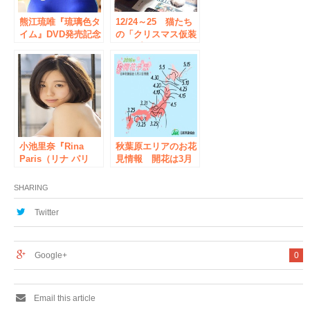
熊江琉唯『琉璃色タ
12/24～25 猫たち
イム』DVD発売記念
の「クリスマス仮装
イベント
コスプレイベント」
小池里奈『Rina
秋葉原エリアのお花
Paris（リナ パリ
見情報 開花は3月
ス）』DVD・BD発
23日頃 見ごろは3
売記念イベント
月下旬～4月上旬
SHARING
Twitter
Google+
0
Email this article