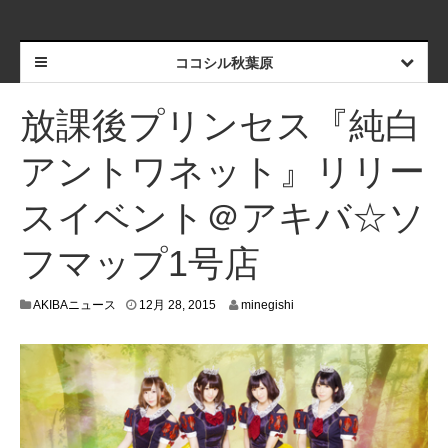
ココシル秋葉原
放課後プリンセス『純白
アントワネット』リリー
スイベント＠アキバ☆ソ
フマップ1号店
1
AKIBAニュース
12月 28, 2015
minegishi
2
月
2
6
,
2
0
1