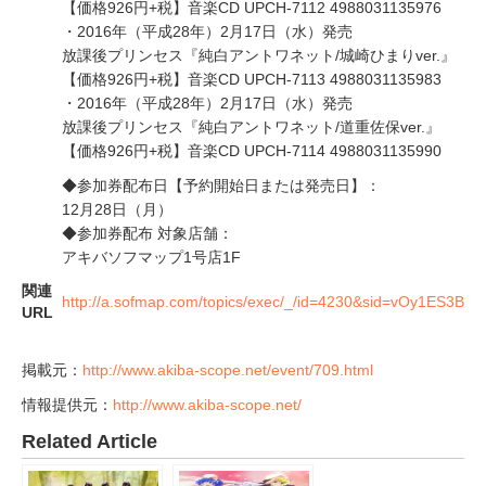
【価格926円+税】音楽CD UPCH-7112 4988031135976
・2016年（平成28年）2月17日（水）発売
放課後プリンセス『純白アントワネット/城崎ひまりver.』
【価格926円+税】音楽CD UPCH-7113 4988031135983
・2016年（平成28年）2月17日（水）発売
放課後プリンセス『純白アントワネット/道重佐保ver.』
【価格926円+税】音楽CD UPCH-7114 4988031135990
◆参加券配布日【予約開始日または発売日】：
12月28日（月）
◆参加券配布 対象店舗：
アキバソフマップ1号店1F
関連
http://a.sofmap.com/topics/exec/_/id=4230&sid=vOy1ES3B
URL
掲載元：
http://www.akiba-scope.net/event/709.html
情報提供元：
http://www.akiba-scope.net/
Related Article