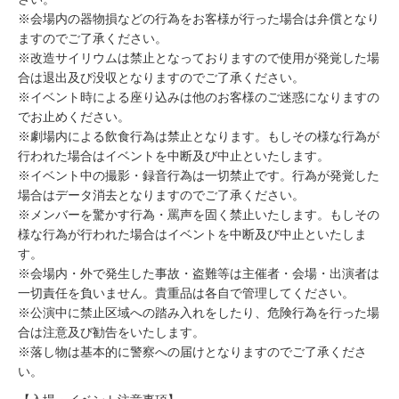
※会場内の器物損などの行為をお客様が行った場合は弁償となり
ますのでご了承ください。
※改造サイリウムは禁止となっておりますので使用が発覚した場
合は退出及び没収となりますのでご了承ください。
※イベント時による座り込みは他のお客様のご迷惑になりますの
でお止めください。
※劇場内による飲食行為は禁止となります。もしその様な行為が
行われた場合はイベントを中断及び中止といたします。
※イベント中の撮影・録音行為は一切禁止です。行為が発覚した
場合はデータ消去となりますのでご了承ください。
※メンバーを驚かす行為・罵声を固く禁止いたします。もしその
様な行為が行われた場合はイベントを中断及び中止といたしま
す。
※会場内・外で発生した事故・盗難等は主催者・会場・出演者は
一切責任を負いません。貴重品は各自で管理してください。
※公演中に禁止区域への踏み入れをしたり、危険行為を行った場
合は注意及び勧告をいたします。
※落し物は基本的に警察への届けとなりますのでご了承くださ
い。