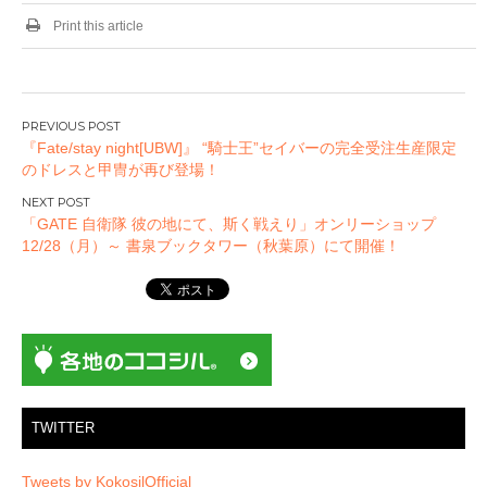
Print this article
投
『Fate/stay night[UBW]』 “騎士王”セイバーの完全受注生産限定
稿
のドレスと甲冑が再び登場！
ナ
ビ
「GATE 自衛隊 彼の地にて、斯く戦えり」オンリーショップ
ゲ
12/28（月）～ 書泉ブックタワー（秋葉原）にて開催！
ー
シ
ョ
ン
TWITTER
Tweets by KokosilOfficial