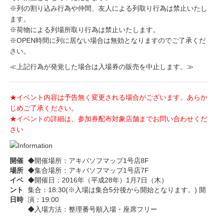
※列の割り込み行為や仲間、友人による列取り行為は禁止いたし
ます。
※荷物による列場所取り行為は禁止いたします。
※OPEN時間に列に居ない場合は無効となりますのでご了承くだ
さい。
≪上記行為が発覚した場合は入場券の販売を中止します。≫
★イベント内容は予告無く変更される場合がございます。あらか
じめご了承ください。
★イベントの詳細は、参加券配布対象店舗までお問い合わせくだ
さい
開催
◆開催場所：アキバソフマップ1号店8F
場所
◆集合場所：アキバソフマップ1号店7F
イベ
◆開催日：2016年（平成28年）1月7日（木）
ント
集合：18:30(※入場は集合5分後から開始となります。) 開
日時
演：19:00
◆入場方法：整理番号順入場・座席フリー