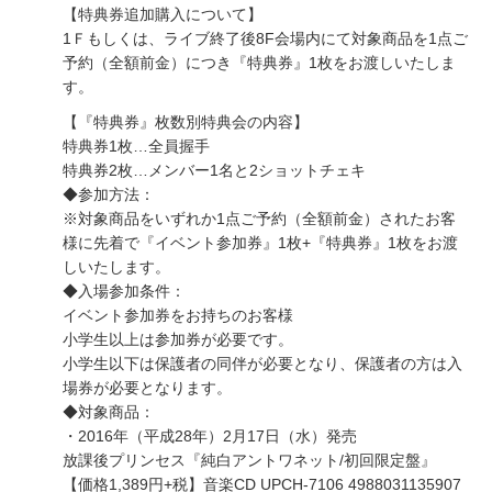
【特典券追加購入について】
1Ｆもしくは、ライブ終了後8F会場内にて対象商品を1点ご
予約（全額前金）につき『特典券』1枚をお渡しいたしま
す。
【『特典券』枚数別特典会の内容】
特典券1枚…全員握手
特典券2枚…メンバー1名と2ショットチェキ
◆参加方法：
※対象商品をいずれか1点ご予約（全額前金）されたお客
様に先着で『イベント参加券』1枚+『特典券』1枚をお渡
しいたします。
◆入場参加条件：
イベント参加券をお持ちのお客様
小学生以上は参加券が必要です。
小学生以下は保護者の同伴が必要となり、保護者の方は入
場券が必要となります。
◆対象商品：
・2016年（平成28年）2月17日（水）発売
放課後プリンセス『純白アントワネット/初回限定盤』
【価格1,389円+税】音楽CD UPCH-7106 4988031135907