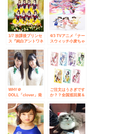
1/7 放課後プリンセ
4/3 TVアニメ「ナー
ス『純白アントワネ
スウィッチ小麦ちゃ
ット』リリースイベ
んＲ」Blu-ray&DVD
ント＠アキバ☆ソフ
発売記念イベント
マップ1号店
WHY＠
ご注文はうさぎです
DOLL「clover」発
か？？全国巡回展＆
売記念キャンペーン
オンリーショップ
in アニメイト