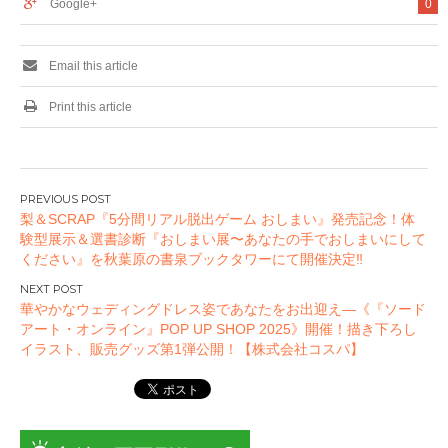
Google+
0
Email this article
Print this article
投
梨＆SCRAP『5分間リアル脱出ゲーム おしまい』発売記念！体
稿
験型展示＆選書診断『おしまい展〜あなたの手でおしまいにして
ナ
ください』を秋葉原の書泉ブックタワーにて開催決定‼
ビ
ゲ
華やかなウェディングドレス姿であなたをお出迎え―《『ソード
ー
アート・オンライン』POP UP SHOP 2025》開催！描き下ろし
イラスト、販売グッズ第1弾公開！【株式会社コスパ】
シ
ョ
ン