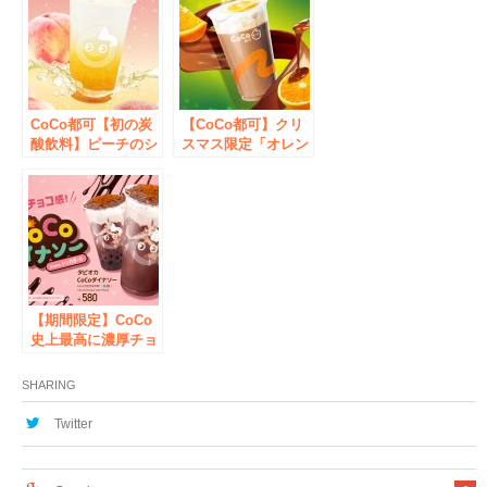
てくる！
くる！
CoCo都可【初の炭
【CoCo都可】クリ
酸飲料】ピーチのシ
スマス限定「オレン
ャキシャキ食感にシ
ジショコラ」12月9
ュワっと爽快な「ピ
日より新登場！
ーチソーダ」新発売
【期間限定】CoCo
史上最高に濃厚チョ
コレート「CoCoダ
イナソー」日本初上
SHARING
陸
Twitter