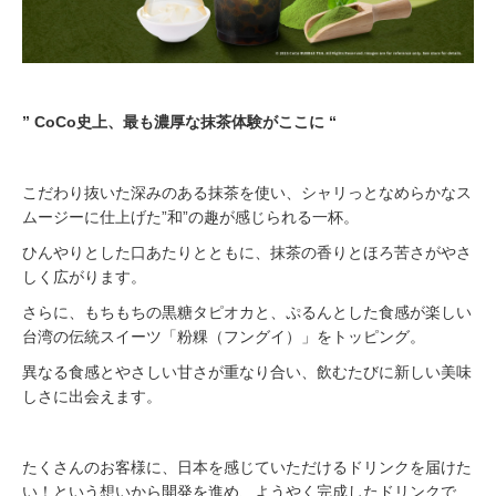
” CoCo史上、最も濃厚な抹茶体験がここに “
こだわり抜いた深みのある抹茶を使い、シャリっとなめらかなス
ムージーに仕上げた”和”の趣が感じられる一杯。
ひんやりとした口あたりとともに、抹茶の香りとほろ苦さがやさ
しく広がります。
さらに、もちもちの黒糖タピオカと、ぷるんとした食感が楽しい
台湾の伝統スイーツ「粉粿（フングイ）」をトッピング。
異なる食感とやさしい甘さが重なり合い、飲むたびに新しい美味
しさに出会えます。
たくさんのお客様に、日本を感じていただけるドリンクを届けた
い！という想いから開発を進め、ようやく完成したドリンクで