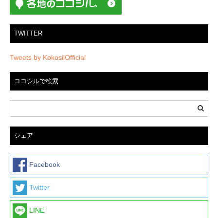
TWITTER
Tweets by KokosilOfficial
ココシルで検索
シェア
Facebook
Twitter
LINE