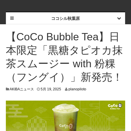
ココシル秋葉原
【CoCo Bubble Tea】日
本限定「黒糖タピオカ抹
茶スムージー with 粉粿
（フングイ）」新発売！
5
AKIBAニュース
5月 19, 2025
planopiloto
月
9
,
2
0
2
5