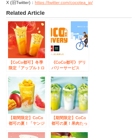
X (旧Twitter)：
https://twitter.com/cocotea_jp/
Related Article
【CoCo都可】冬季
《CoCo都可》デリ
限定「アップルトロ
バリーサービス
ピカル」が新登場！
「Uber Eats」「出
前館」を導入！
【期間限定】CoCo
【期間限定】CoCo
都可の夏！「ヤンジ
都可の夏！果肉たっ
ーガンルー(楊枝甘
ぷり「キウイシリー
露)」が今年もやっ
ズ」が今年もやって